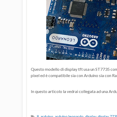
Questo modello di display tft usa un ST7735 come
pixel ed è compatibile sia con Arduino sia con Ra
In questo articolo la vedrai collegata ad una Ar
8
,
arduino
,
arduino leonardo
,
display
,
display 773