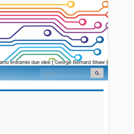
Search for:
займы на
карту срочно