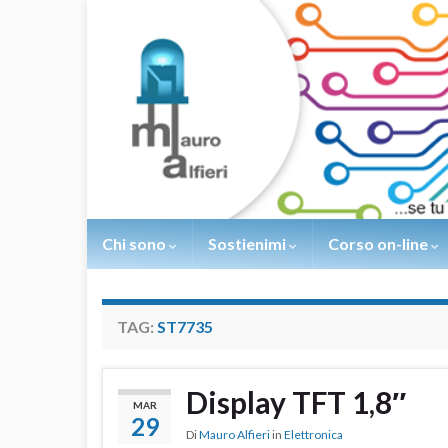
Chi sono
Sostienimi
Corso on-line
TAG:
ST7735
Display TFT 1,8″
MAR
29
Di
Mauro Alfieri
in
Elettronica