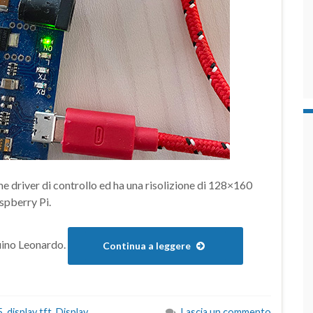
 driver di controllo ed ha una risolizione di 128×160
spberry Pi.
duino Leonardo.
Continua a leggere
5
,
display tft
,
Display
Lascia un commento