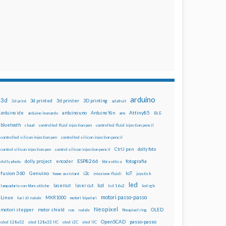
arduino
3d
3d printed
3d printer
3D printing
3d print
adafruit
Attiny85
arduino uno
Arduino Yún
arduino ide
arduino leonardo
arm
BLE
bluetooth
cloud
controlled fluid injection pen
controlled fluid injection pencil
controlled silicon injection pen
controlled silicon injection pencil
dolly foto
control silicon injection pen
control silicon injection pencil
CtrlJ pen
ESP8266
dolly project
encoder
fotografia
dolly photo
fibra ottica
fusion 360
Genuino
i2c
IoT
home assistant
iniezione fluidi
joystick
led
lcd
lasercut
laser cut
lampadario con fibre ottiche
lcd 16x2
led rgb
motori passo-passo
Linux
MKR1000
luci di natale
motori bipolari
Neopixel
motori stepper
motor shield
OLED
nas
natale
Neopixel ring
OpenSCAD
passo-passo
oled 128x32
oled 128x32 IIC
oled i2C
oled IIC