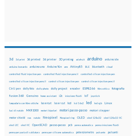
arduino
3d
3d printed
3d printer
3D printing
3d print
adafruit
arduino ide
Attiny85
arduino uno
Arduino Yún
bluetooth
arduino leonardo
arm
BLE
cloud
controlled fluid injection pen
controlled fluid injection pencil
controlled silicon injection pen
controlled silicon injection pencil
control silicon injection pen
control silicon injection pencil
ESP8266
dolly foto
dolly project
encoder
fotografia
CtrlJ pen
dolly photo
fibra ottica
fusion 360
Genuino
i2c
IoT
home assistant
iniezione fluidi
joystick
led
lcd
Linux
lasercut
laser cut
lampadario con fibre ottiche
lcd 16x2
led rgb
motori passo-passo
MKR1000
motori stepper
luci di natale
motori bipolari
Neopixel
motor shield
OLED
nas
natale
Neopixel ring
oled 128x32
oled 128x32 IIC
OpenSCAD
passo-passo
pcb
oled i2C
oled IIC
penna automatica
penna iniezione fluidi
potenziometro
pulsanti
penna per pasta di saldatura
penna per silicone automatica
pulsante