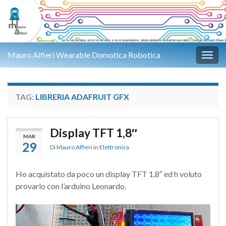
Mauro Alfieri Wearable Domotica Robotica
Attiv
TAG:
LIBRERIA ADAFRUIT GFX
Display TFT 1,8″
MAR
29
Di
Mauro Alfieri
in
Elettronica
Ho acquistato da poco un display TFT 1,8″ ed h voluto
provarlo con l’arduino Leonardo.