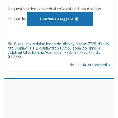
In questo articolo la vedrai collegata ad una Arduino
Leonardo.
Continua a leggere
8
,
arduino
,
arduino leonardo
,
display
,
display 7735
,
display
tft
,
Display TFT 1
,
display tft ST7735
,
leonardo
,
libreria
Adafruit GFX
,
libreria Adafruit ST7735
,
ST7735
,
tft
,
tft
ST7735
Lascia un commento
займы на карту срочно