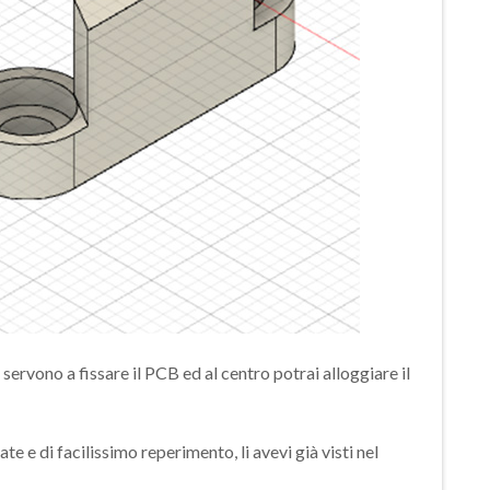
servono a fissare il PCB ed al centro potrai alloggiare il
te e di facilissimo reperimento, li avevi già visti nel