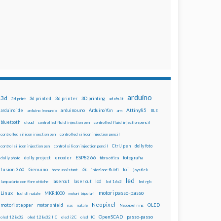
arduino
3d
3d printed
3d printer
3D printing
3d print
adafruit
Attiny85
arduino uno
Arduino Yún
arduino ide
arduino leonardo
arm
BLE
bluetooth
cloud
controlled fluid injection pen
controlled fluid injection pencil
controlled silicon injection pen
controlled silicon injection pencil
dolly foto
control silicon injection pen
control silicon injection pencil
CtrlJ pen
ESP8266
dolly project
encoder
fotografia
dolly photo
fibra ottica
fusion 360
Genuino
i2c
IoT
home assistant
iniezione fluidi
joystick
led
lcd
lasercut
laser cut
lampadario con fibre ottiche
lcd 16x2
led rgb
motori passo-passo
Linux
MKR1000
luci di natale
motori bipolari
Neopixel
motori stepper
motor shield
OLED
nas
natale
Neopixel ring
OpenSCAD
passo-passo
oled 128x32
oled 128x32 IIC
oled i2C
oled IIC