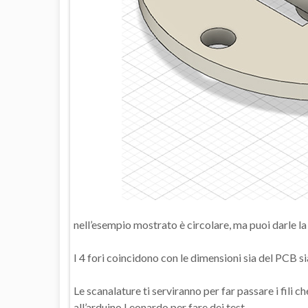
nell’esempio mostrato è circolare, ma puoi darle la
I 4 fori coincidono con le dimensioni sia del PCB si
Le scanalature ti serviranno per far passare i fili
all’arduino Leonardo per fare dei test.