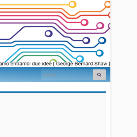
Search for:
займы на
карту срочно