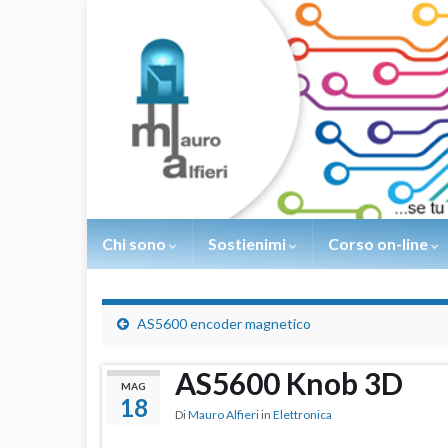
Chi sono
Sostienimi
Corso on-line
AS5600 encoder magnetico
AS5600 Knob 3D
MAG
18
Di
Mauro Alfieri
in
Elettronica