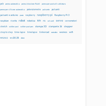
pcb
penna automatica
penna iniezione fluidi
penna per pasta di saldatura
potenziometro
pulsanti
penna per silicone automatica
pulsante
raspberry pi
pulsanti e arduino
raspberry
Raspberry Pi 3
pwm
robot
servo
RPi
raspbian
robotica
rtc
servomotori
ricetta
sd card
stampa 3D
stepper
sketch
stampante 3d
solder past
solder past pen
wemos
wifi
step to step
tinkercad
time-lapse
timelapse
wemake
ws2812B
WS2812
xbee