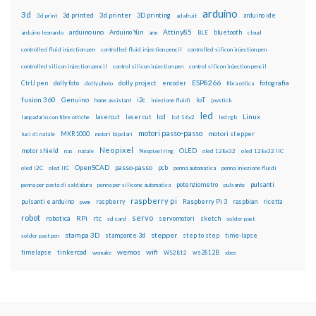
arduino
3d
3d printed
3d printer
3D printing
3d print
adafruit
arduino ide
Attiny85
arduino uno
Arduino Yún
bluetooth
arduino leonardo
arm
BLE
cloud
controlled fluid injection pen
controlled fluid injection pencil
controlled silicon injection pen
controlled silicon injection pencil
control silicon injection pen
control silicon injection pencil
ESP8266
dolly foto
dolly project
encoder
fotografia
CtrlJ pen
dolly photo
fibra ottica
fusion 360
Genuino
i2c
IoT
home assistant
iniezione fluidi
joystick
led
lcd
Linux
lasercut
laser cut
lampadario con fibre ottiche
lcd 16x2
led rgb
motori passo-passo
MKR1000
motori stepper
luci di natale
motori bipolari
Neopixel
motor shield
OLED
nas
natale
Neopixel ring
oled 128x32
oled 128x32 IIC
OpenSCAD
passo-passo
pcb
oled i2C
oled IIC
penna automatica
penna iniezione fluidi
potenziometro
pulsanti
penna per pasta di saldatura
penna per silicone automatica
pulsante
raspberry pi
pulsanti e arduino
raspberry
Raspberry Pi 3
raspbian
pwm
ricetta
robot
servo
RPi
robotica
rtc
servomotori
sketch
sd card
solder past
stampa 3D
stepper
stampante 3d
step to step
solder past pen
time-lapse
wemos
wifi
tinkercad
ws2812B
timelapse
wemake
WS2812
xbee