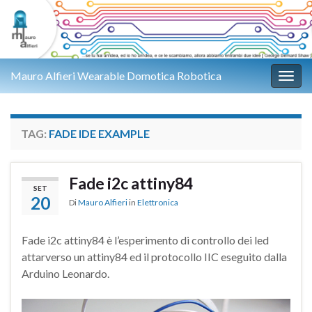
Mauro Alfieri Wearable Domotica Robotica
Attiv
TAG:
FADE IDE EXAMPLE
Fade i2c attiny84
SET
20
Di
Mauro Alfieri
in
Elettronica
Fade i2c attiny84 è l’esperimento di controllo dei led
attarverso un attiny84 ed il protocollo IIC eseguito dalla
Arduino Leonardo.