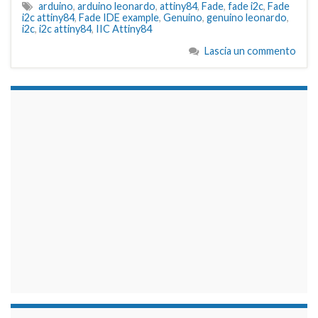
arduino
,
arduino leonardo
,
attiny84
,
Fade
,
fade i2c
,
Fade
i2c attiny84
,
Fade IDE example
,
Genuino
,
genuino leonardo
,
i2c
,
i2c attiny84
,
IIC Attiny84
Lascia un commento
займы на карту срочно