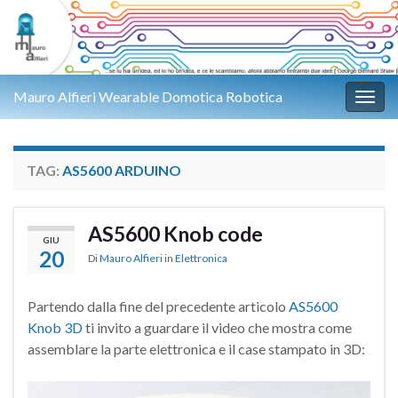
Mauro Alfieri Wearable Domotica Robotica
Attiv
TAG:
AS5600 ARDUINO
AS5600 Knob code
GIU
20
Di
Mauro Alfieri
in
Elettronica
Partendo dalla fine del precedente articolo
AS5600
Knob 3D
ti invito a guardare il video che mostra come
assemblare la parte elettronica e il case stampato in 3D: