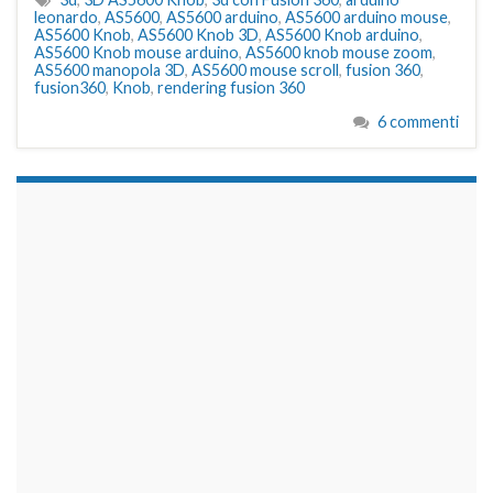
leonardo
,
AS5600
,
AS5600 arduino
,
AS5600 arduino mouse
,
AS5600 Knob
,
AS5600 Knob 3D
,
AS5600 Knob arduino
,
AS5600 Knob mouse arduino
,
AS5600 knob mouse zoom
,
AS5600 manopola 3D
,
AS5600 mouse scroll
,
fusion 360
,
fusion360
,
Knob
,
rendering fusion 360
6 commenti
займы на карту срочно