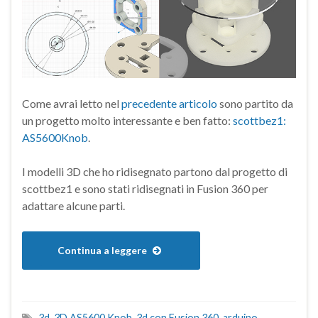
Come avrai letto nel
precedente articolo
sono partito da
un progetto molto interessante e ben fatto:
scottbez1:
AS5600Knob
.
I modelli 3D che ho ridisegnato partono dal progetto di
scottbez1 e sono stati ridisegnati in Fusion 360 per
adattare alcune parti.
Continua a leggere
3d
,
3D AS5600 Knob
,
3d con Fusion 360
,
arduino