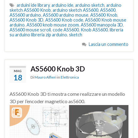
arduini ide library
,
arduino ide
,
arduino sketch
,
arduino
sketch AS5600 Knob
,
arduino sketch AS5600
,
AS5600
,
AS5600 arduino
,
AS5600 arduino mouse
,
AS5600 Knob
,
AS5600 Knob 3D
,
AS5600 Knob code
,
AS5600 Knob mouse
arduino
,
AS5600 knob mouse zoom
,
AS5600 manopola 3D
,
AS5600 mouse scroll
,
code AS5600
,
Knob AS5600
,
libreria
su arduino libreria zip arduino
,
sketch
Lascia un commento
AS5600 Knob 3D
MAG
18
Di
Mauro Alfieri
in
Elettronica
AS5600 Knob 3D ti mostra come realizzare un modello
3D per l’encoder magnetico as5600.