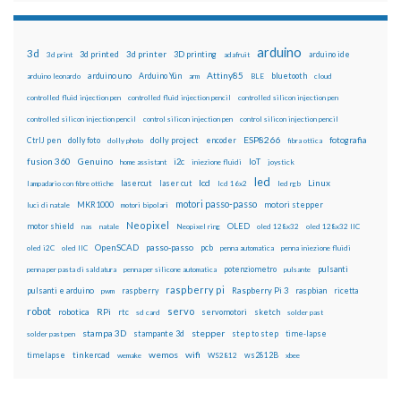
arduino
3d
3d printed
3d printer
3D printing
3d print
adafruit
arduino ide
Attiny85
arduino uno
Arduino Yún
bluetooth
arduino leonardo
arm
BLE
cloud
controlled fluid injection pen
controlled fluid injection pencil
controlled silicon injection pen
controlled silicon injection pencil
control silicon injection pen
control silicon injection pencil
ESP8266
dolly foto
dolly project
encoder
fotografia
CtrlJ pen
dolly photo
fibra ottica
fusion 360
Genuino
i2c
IoT
home assistant
iniezione fluidi
joystick
led
lcd
Linux
lasercut
laser cut
lampadario con fibre ottiche
lcd 16x2
led rgb
motori passo-passo
MKR1000
motori stepper
luci di natale
motori bipolari
Neopixel
motor shield
OLED
nas
natale
Neopixel ring
oled 128x32
oled 128x32 IIC
OpenSCAD
passo-passo
pcb
oled i2C
oled IIC
penna automatica
penna iniezione fluidi
potenziometro
pulsanti
penna per pasta di saldatura
penna per silicone automatica
pulsante
raspberry pi
pulsanti e arduino
raspberry
Raspberry Pi 3
raspbian
pwm
ricetta
robot
servo
RPi
robotica
rtc
servomotori
sketch
sd card
solder past
stampa 3D
stepper
stampante 3d
step to step
solder past pen
time-lapse
wemos
wifi
tinkercad
ws2812B
timelapse
wemake
WS2812
xbee