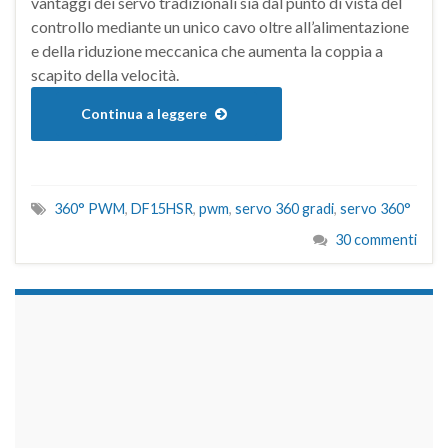
vantaggi dei servo tradizionali sia dal punto di vista del
controllo mediante un unico cavo oltre all’alimentazione
e della riduzione meccanica che aumenta la coppia a
scapito della velocità.
Continua a leggere
360° PWM
,
DF15HSR
,
pwm
,
servo 360 gradi
,
servo 360°
30 commenti
займы на карту срочно