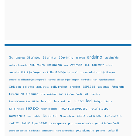
arduino
3d
3d printed
3d printer
3D printing
3d print
adafruit
arduino ide
Attiny85
arduino uno
Arduino Yún
bluetooth
arduino leonardo
arm
BLE
cloud
controlled fluid injection pen
controlled fluid injection pencil
controlled silicon injection pen
controlled silicon injection pencil
control silicon injection pen
control silicon injection pencil
ESP8266
dolly foto
dolly project
encoder
fotografia
CtrlJ pen
dolly photo
fibra ottica
fusion 360
Genuino
i2c
IoT
home assistant
iniezione fluidi
joystick
led
lcd
Linux
lasercut
laser cut
lampadario con fibre ottiche
lcd 16x2
led rgb
motori passo-passo
MKR1000
motori stepper
luci di natale
motori bipolari
Neopixel
motor shield
OLED
nas
natale
Neopixel ring
oled 128x32
oled 128x32 IIC
OpenSCAD
passo-passo
pcb
oled i2C
oled IIC
penna automatica
penna iniezione fluidi
potenziometro
pulsanti
penna per pasta di saldatura
penna per silicone automatica
pulsante