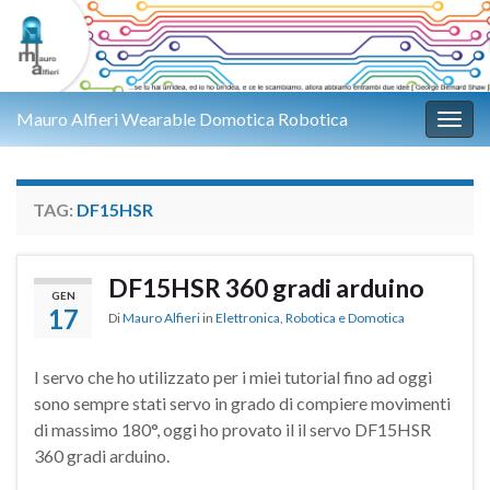
Mauro Alfieri Wearable Domotica Robotica
Attiv
TAG:
DF15HSR
DF15HSR 360 gradi arduino
GEN
17
Di
Mauro Alfieri
in
Elettronica
,
Robotica e Domotica
I servo che ho utilizzato per i miei tutorial fino ad oggi
sono sempre stati servo in grado di compiere movimenti
di massimo 180°, oggi ho provato il il servo DF15HSR
360 gradi arduino.