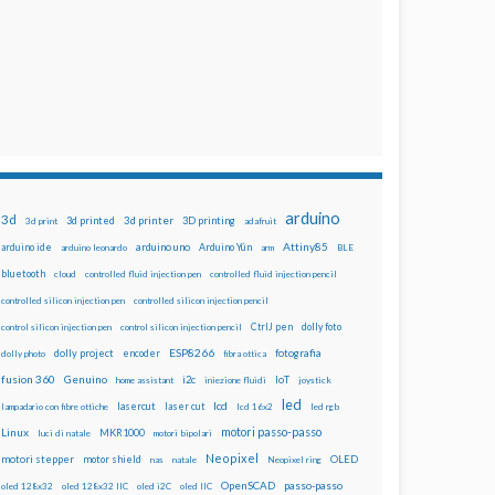
arduino
3d
3d printed
3d printer
3D printing
3d print
adafruit
Attiny85
arduino uno
Arduino Yún
arduino ide
arduino leonardo
arm
BLE
bluetooth
cloud
controlled fluid injection pen
controlled fluid injection pencil
controlled silicon injection pen
controlled silicon injection pencil
dolly foto
control silicon injection pen
control silicon injection pencil
CtrlJ pen
ESP8266
dolly project
encoder
fotografia
dolly photo
fibra ottica
fusion 360
Genuino
i2c
IoT
home assistant
iniezione fluidi
joystick
led
lcd
lasercut
laser cut
lampadario con fibre ottiche
lcd 16x2
led rgb
motori passo-passo
Linux
MKR1000
luci di natale
motori bipolari
Neopixel
motori stepper
motor shield
OLED
nas
natale
Neopixel ring
OpenSCAD
passo-passo
oled 128x32
oled 128x32 IIC
oled i2C
oled IIC