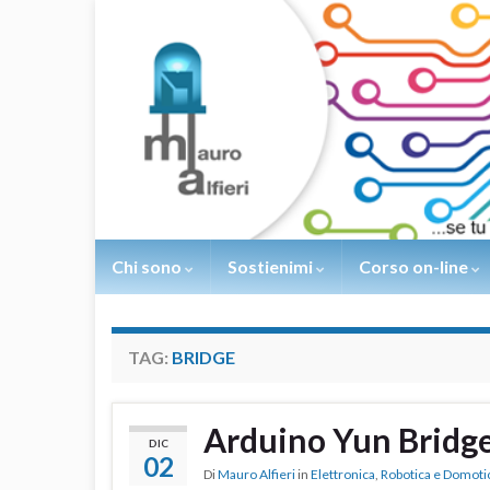
Chi sono
Sostienimi
Corso on-line
TAG:
BRIDGE
Arduino Yun Bridg
DIC
02
Di
Mauro Alfieri
in
Elettronica
,
Robotica e Domoti