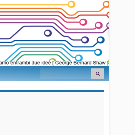
Search for:
займы на
карту срочно