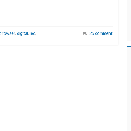
browser
,
digital
,
led
,
25 commenti