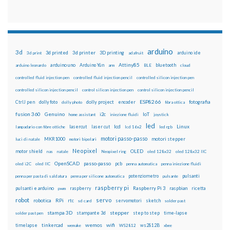
arduino
3d
3d printed
3d printer
3D printing
3d print
adafruit
arduino ide
Attiny85
arduino uno
Arduino Yún
bluetooth
arduino leonardo
arm
BLE
cloud
controlled fluid injection pen
controlled fluid injection pencil
controlled silicon injection pen
controlled silicon injection pencil
control silicon injection pen
control silicon injection pencil
ESP8266
dolly foto
dolly project
encoder
fotografia
CtrlJ pen
dolly photo
fibra ottica
fusion 360
Genuino
i2c
IoT
home assistant
iniezione fluidi
joystick
led
lcd
Linux
lasercut
laser cut
lampadario con fibre ottiche
lcd 16x2
led rgb
motori passo-passo
MKR1000
motori stepper
luci di natale
motori bipolari
Neopixel
motor shield
OLED
nas
natale
Neopixel ring
oled 128x32
oled 128x32 IIC
OpenSCAD
passo-passo
pcb
oled i2C
oled IIC
penna automatica
penna iniezione fluidi
potenziometro
pulsanti
penna per pasta di saldatura
penna per silicone automatica
pulsante
raspberry pi
pulsanti e arduino
raspberry
Raspberry Pi 3
raspbian
pwm
ricetta
robot
servo
RPi
robotica
rtc
servomotori
sketch
sd card
solder past
stampa 3D
stepper
stampante 3d
step to step
solder past pen
time-lapse
wemos
wifi
tinkercad
ws2812B
timelapse
wemake
WS2812
xbee