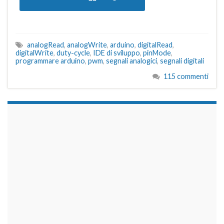
analogRead
,
analogWrite
,
arduino
,
digitalRead
,
digitalWrite
,
duty-cycle
,
IDE di sviluppo
,
pinMode
,
programmare arduino
,
pwm
,
segnali analogici
,
segnali digitali
115 commenti
займы на карту срочно