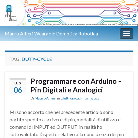
Mauro Alfieri Wearable Domotica Robotica
Attiv
TAG:
DUTY-CYCLE
Programmare con Arduino –
LUG
06
Pin Digitali e Analogici
Di
Mauro Alfieri
in
Elettronica
,
Informatica
Mi sono accorto che nel precedente articolo sono
partito spedito a scrivere di pin, modalità di utilizzo e
comandi di INPUT ed OUTPUT, in realtà ho
sottovalutato l’aspetto relativo alla conoscenza dei pin