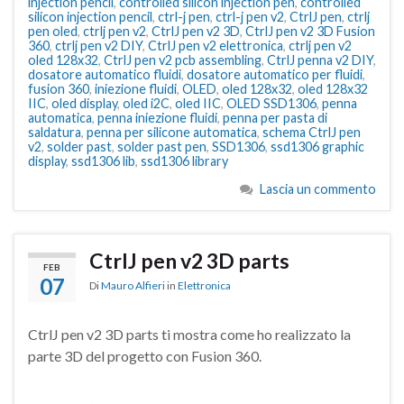
injection pencil
,
controlled silicon injection pen
,
controlled
silicon injection pencil
,
ctrl-j pen
,
ctrl-j pen v2
,
CtrlJ pen
,
ctrlj
pen oled
,
ctrlj pen v2
,
CtrlJ pen v2 3D
,
CtrlJ pen v2 3D Fusion
360
,
ctrlj pen v2 DIY
,
CtrlJ pen v2 elettronica
,
ctrlj pen v2
oled 128x32
,
CtrlJ pen v2 pcb assembling
,
CtrlJ penna v2 DIY
,
dosatore automatico fluidi
,
dosatore automatico per fluidi
,
fusion 360
,
iniezione fluidi
,
OLED
,
oled 128x32
,
oled 128x32
IIC
,
oled display
,
oled i2C
,
oled IIC
,
OLED SSD1306
,
penna
automatica
,
penna iniezione fluidi
,
penna per pasta di
saldatura
,
penna per silicone automatica
,
schema CtrlJ pen
v2
,
solder past
,
solder past pen
,
SSD1306
,
ssd1306 graphic
display
,
ssd1306 lib
,
ssd1306 library
Lascia un commento
CtrlJ pen v2 3D parts
FEB
07
Di
Mauro Alfieri
in
Elettronica
CtrlJ pen v2 3D parts ti mostra come ho realizzato la
parte 3D del progetto con Fusion 360.