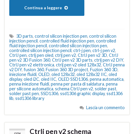
Continua a leggere
3D parts
,
control silicon injection pen
,
control silicon
injection pencil
,
controlled fluid injection pen
,
controlled
fluid injection pencil
,
controlled silicon injection pen
,
controlled silicon injection pencil
,
ctrl-j pen
,
ctrl-j pen v2
,
CtrlJ pen
,
ctrlj pen oled
,
ctrlj pen v2
,
CtrlJ pen v2 3D
,
CtrlJ
pen v2 3D Fusion 360
,
CtrlJ pen v2 3D parts
,
ctrlj pen v2 DIY
,
CtrlJ pen v2 elettronica
,
ctrlj pen v2 oled 128x32
,
CtrlJ penna
v2 DIY
,
fusion 360
,
Fusion 360 3D project
,
Fuzion 360 3D
,
iniezione fluidi
,
OLED
,
oled 128x32
,
oled 128x32 IIC
,
oled
display
,
oled i2C
,
oled IIC
,
OLED SSD1306
,
penna automatica
,
penna iniezione fluidi
,
penna per pasta di saldatura
,
penna
per silicone automatica
,
schema CtrlJ pen v2
,
solder past
,
solder past pen
,
SSD1306
,
ssd1306 graphic display
,
ssd1306
lib
,
ssd1306 library
Lascia un commento
Ctrlj pen v2 schema
GEN