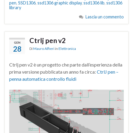
pen
,
SSD1306
,
ssd1306 graphic display
,
ssd1306 lib
,
ssd1306
library
Lascia un commento
Ctrlj pen v2
GEN
28
Di
Mauro Alfieri
in
Elettronica
Ctrlj pen v2 è un progetto che parte dall’esperienza della
prima versione pubblicata un anno fa circa:
CtrlJ pen –
penna automatica controllo fluidi