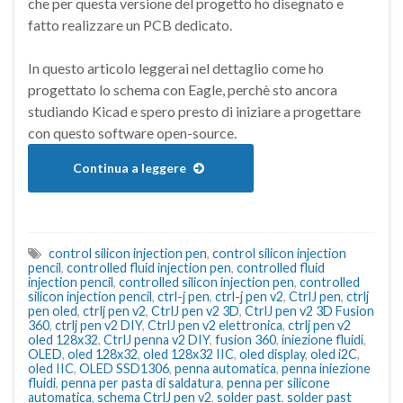
che per questa versione del progetto ho disegnato e
fatto realizzare un PCB dedicato.
In questo articolo leggerai nel dettaglio come ho
progettato lo schema con Eagle, perchè sto ancora
studiando Kicad e spero presto di iniziare a progettare
con questo software open-source.
Continua a leggere
control silicon injection pen
,
control silicon injection
pencil
,
controlled fluid injection pen
,
controlled fluid
injection pencil
,
controlled silicon injection pen
,
controlled
silicon injection pencil
,
ctrl-j pen
,
ctrl-j pen v2
,
CtrlJ pen
,
ctrlj
pen oled
,
ctrlj pen v2
,
CtrlJ pen v2 3D
,
CtrlJ pen v2 3D Fusion
360
,
ctrlj pen v2 DIY
,
CtrlJ pen v2 elettronica
,
ctrlj pen v2
oled 128x32
,
CtrlJ penna v2 DIY
,
fusion 360
,
iniezione fluidi
,
OLED
,
oled 128x32
,
oled 128x32 IIC
,
oled display
,
oled i2C
,
oled IIC
,
OLED SSD1306
,
penna automatica
,
penna iniezione
fluidi
,
penna per pasta di saldatura
,
penna per silicone
automatica
,
schema CtrlJ pen v2
,
solder past
,
solder past