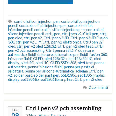
control silicon injection pen
,
control silicon injection
pencil
,
controlled fluid injection pen
,
controlled fluid
injection pencil
,
controlled silicon injection pen
,
controlled
silicon injection pencil
,
ctrl-j pen
,
ctrl-j pen v2
,
CtrlJ pen
,
ctrlj
pen oled
,
ctrlj pen v2
,
CtrlJ pen v2 3D
,
CtrlJ pen v2 3D Fusion
360
,
ctrlj pen v2 DIY
,
CtrlJ pen v2 elettronica
,
CtrlJ pen v2
oled
,
ctrlj pen v2 oled 128x32
,
CtrlJ pen v2 oled test
,
CtrlJ
pen v2 pcb assembling
,
CtrlJ penna v2 DIY
,
dosatore
automatico fluidi
,
dosatore automatico per fluidi
,
fusion 360
,
iniezione fluidi
,
OLED
,
oled 128x32
,
oled 128x32 IIC
,
oled
display
,
oled i2C
,
oled IIC
,
OLED SSD1306
,
oled test
,
penna
automatica
,
penna iniezione fluidi
,
penna per pasta di
saldatura
,
penna per silicone automatica
,
schema CtrlJ pen
v2
,
solder past
,
solder past pen
,
SSD1306
,
ssd1306 graphic
display
,
ssd1306 lib
,
ssd1306 library
,
test CtrlJ pen v2 oled
2 commenti
CtrlJ pen v2 pcb assembling
FEB
09
Di
Mauro Alfieri
in
Elettronica