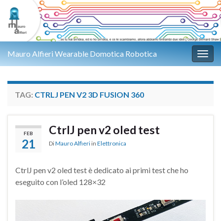
Mauro Alfieri Wearable Domotica Robotica
Attiv
TAG:
CTRLJ PEN V2 3D FUSION 360
CtrlJ pen v2 oled test
FEB
21
Di
Mauro Alfieri
in
Elettronica
CtrlJ pen v2 oled test è dedicato ai primi test che ho
eseguito con l’oled 128×32