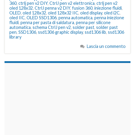
360
,
ctrlj pen v2 DIY
,
CtrlJ pen v2 elettronica
,
ctrlj pen v2
oled 128x32
,
CtrlJ penna v2 DIY
,
fusion 360
,
iniezione fluidi
,
OLED
,
oled 128x32
,
oled 128x32 IIC
,
oled display
,
oled i2C
,
oled IIC
,
OLED SSD1306
,
penna automatica
,
penna iniezione
fluidi
,
penna per pasta di saldatura
,
penna per silicone
automatica
,
schema CtrlJ pen v2
,
solder past
,
solder past
pen
,
SSD1306
,
ssd1306 graphic display
,
ssd1306 lib
,
ssd1306
library
Lascia un commento
займы на карту срочно