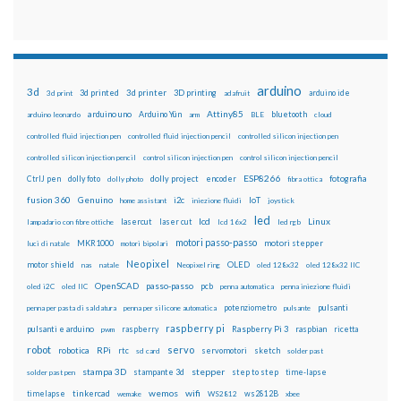
arduino
3d
3d printed
3d printer
3D printing
3d print
adafruit
arduino ide
Attiny85
arduino uno
Arduino Yún
bluetooth
arduino leonardo
arm
BLE
cloud
controlled fluid injection pen
controlled fluid injection pencil
controlled silicon injection pen
controlled silicon injection pencil
control silicon injection pen
control silicon injection pencil
ESP8266
dolly foto
dolly project
encoder
fotografia
CtrlJ pen
dolly photo
fibra ottica
fusion 360
Genuino
i2c
IoT
home assistant
iniezione fluidi
joystick
led
lcd
Linux
lasercut
laser cut
lampadario con fibre ottiche
lcd 16x2
led rgb
motori passo-passo
MKR1000
motori stepper
luci di natale
motori bipolari
Neopixel
motor shield
OLED
nas
natale
Neopixel ring
oled 128x32
oled 128x32 IIC
OpenSCAD
passo-passo
pcb
oled i2C
oled IIC
penna automatica
penna iniezione fluidi
potenziometro
pulsanti
penna per pasta di saldatura
penna per silicone automatica
pulsante
raspberry pi
pulsanti e arduino
raspberry
Raspberry Pi 3
raspbian
pwm
ricetta
robot
servo
RPi
robotica
rtc
servomotori
sketch
sd card
solder past
stampa 3D
stepper
stampante 3d
step to step
solder past pen
time-lapse
wemos
wifi
tinkercad
ws2812B
timelapse
wemake
WS2812
xbee