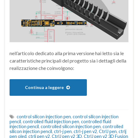
nell’articolo dedicato alla prima versione hai letto sia le
caratteristiche principali del progetto sia i dettagli della
realizzazione che coinvolgono:
Continua a leggere
control silicon injection pen
,
control silicon injection
pencil
,
controlled fluid injection pen
,
controlled fluid
injection pencil
,
controlled silicon injection pen
,
controlled
silicon injection pencil
,
ctrl-j pen
,
ctrl-j pen v2
,
CtrlJ pen
,
ctrlj
pen oled
,
ctrlj pen v2
,
CtrlJ pen v2 3D
,
CtrlJ pen v2 3D Fusion