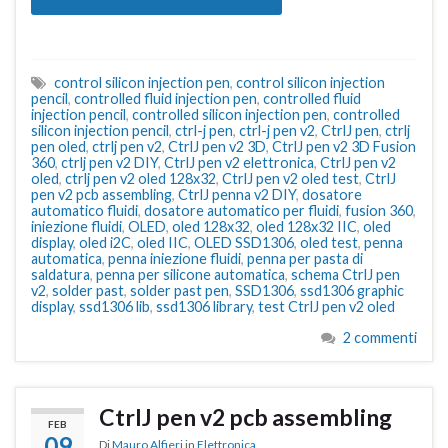
control silicon injection pen
,
control silicon injection
pencil
,
controlled fluid injection pen
,
controlled fluid
injection pencil
,
controlled silicon injection pen
,
controlled
silicon injection pencil
,
ctrl-j pen
,
ctrl-j pen v2
,
CtrlJ pen
,
ctrlj
pen oled
,
ctrlj pen v2
,
CtrlJ pen v2 3D
,
CtrlJ pen v2 3D Fusion
360
,
ctrlj pen v2 DIY
,
CtrlJ pen v2 elettronica
,
CtrlJ pen v2
oled
,
ctrlj pen v2 oled 128x32
,
CtrlJ pen v2 oled test
,
CtrlJ
pen v2 pcb assembling
,
CtrlJ penna v2 DIY
,
dosatore
automatico fluidi
,
dosatore automatico per fluidi
,
fusion 360
,
iniezione fluidi
,
OLED
,
oled 128x32
,
oled 128x32 IIC
,
oled
display
,
oled i2C
,
oled IIC
,
OLED SSD1306
,
oled test
,
penna
automatica
,
penna iniezione fluidi
,
penna per pasta di
saldatura
,
penna per silicone automatica
,
schema CtrlJ pen
v2
,
solder past
,
solder past pen
,
SSD1306
,
ssd1306 graphic
display
,
ssd1306 lib
,
ssd1306 library
,
test CtrlJ pen v2 oled
2 commenti
CtrlJ pen v2 pcb assembling
FEB
09
Di
Mauro Alfieri
in
Elettronica