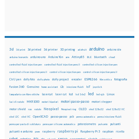
arduino
3d
3d printed
3d printer
3D printing
3d print
adafruit
arduino ide
Attiny85
arduino uno
Arduino Yún
bluetooth
arduino leonardo
arm
BLE
cloud
controlled fluid injection pen
controlled fluid injection pencil
controlled silicon injection pen
controlled silicon injection pencil
control silicon injection pen
control silicon injection pencil
ESP8266
dolly foto
dolly project
encoder
fotografia
CtrlJ pen
dolly photo
fibra ottica
fusion 360
Genuino
i2c
IoT
home assistant
iniezione fluidi
joystick
led
lcd
Linux
lasercut
laser cut
lampadario con fibre ottiche
lcd 16x2
led rgb
motori passo-passo
MKR1000
motori stepper
luci di natale
motori bipolari
Neopixel
motor shield
OLED
nas
natale
Neopixel ring
oled 128x32
oled 128x32 IIC
OpenSCAD
passo-passo
pcb
oled i2C
oled IIC
penna automatica
penna iniezione fluidi
potenziometro
pulsanti
penna per pasta di saldatura
penna per silicone automatica
pulsante
raspberry pi
pulsanti e arduino
raspberry
Raspberry Pi 3
raspbian
pwm
ricetta
robot
servo
RPi
robotica
rtc
servomotori
sketch
sd card
solder past