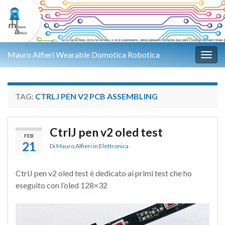
Mauro Alfieri Wearable Domotica Robotica
Attiv
TAG:
CTRLJ PEN V2 PCB ASSEMBLING
CtrlJ pen v2 oled test
FEB
21
Di
Mauro Alfieri
in
Elettronica
CtrlJ pen v2 oled test è dedicato ai primi test che ho
eseguito con l’oled 128×32