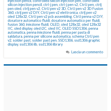
injection pencil
,
controlled silicon injection pen
,
controlled
silicon injection pencil
,
ctrl-j pen
,
ctrl-j pen v2
,
CtrlJ pen
,
ctrlj
pen oled
,
ctrlj pen v2
,
CtrlJ pen v2 3D
,
CtrlJ pen v2 3D Fusion
360
,
ctrlj pen v2 DIY
,
CtrlJ pen v2 elettronica
,
ctrlj pen v2
oled 128x32
,
CtrlJ pen v2 pcb assembling
,
CtrlJ penna v2 DIY
,
dosatore automatico fluidi
,
dosatore automatico per fluidi
,
fusion 360
,
iniezione fluidi
,
OLED
,
oled 128x32
,
oled 128x32
IIC
,
oled display
,
oled i2C
,
oled IIC
,
OLED SSD1306
,
penna
automatica
,
penna iniezione fluidi
,
penna per pasta di
saldatura
,
penna per silicone automatica
,
schema CtrlJ pen
v2
,
solder past
,
solder past pen
,
SSD1306
,
ssd1306 graphic
display
,
ssd1306 lib
,
ssd1306 library
Lascia un commento
займы на карту срочно