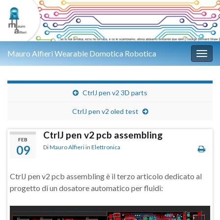
Mauro Alfieri Wearable Domotica Robotica
Attiv
CtrlJ pen v2 3D parts
CtrlJ pen v2 oled test
CtrlJ pen v2 pcb assembling
FEB
09
Di
Mauro Alfieri
in
Elettronica
CtrlJ pen v2 pcb assembling è il terzo articolo dedicato al
progetto di un dosatore automatico per fluidi: