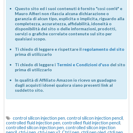
Questo sito ed i suoi contenuti è fornito "così com'è" e
Mauro Alfieri non rilascia alcuna dichiarazione o
garanzia di alcun tipo, esplicita o implicita, riguardo alla
completezza, accuratezza, affidabilità, idoneità o
disponibilità del sito o delle informazioni, prodotti,
servizi o grafiche correlate contenute sul sito per
qualsiasi scopo.
Ti chiedo di leggere e rispettare il
regolamento del sito
prima di utilizzarlo
Ti chiedo di leggere i
Termini e Condizioni d'uso
del sito
prima di utilizzarlo
In qualità di Affiliato Amazon io ricevo un guadagno
dagli acquisti idonei qualora siano presenti link al
suddetto sito.
control silicon injection pen
,
control silicon injection pencil
,
controlled fluid injection pen
,
controlled fluid injection pencil
,
controlled silicon injection pen
,
controlled silicon injection
pencil
,
ctrl-j pen
,
ctrl-j pen v2
,
CtrlJ pen
,
ctrlj pen oled
,
ctrlj pen