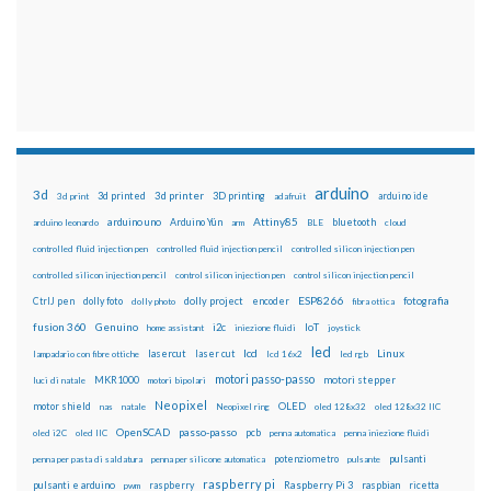
arduino
3d
3d printed
3d printer
3D printing
3d print
adafruit
arduino ide
Attiny85
arduino uno
Arduino Yún
bluetooth
arduino leonardo
arm
BLE
cloud
controlled fluid injection pen
controlled fluid injection pencil
controlled silicon injection pen
controlled silicon injection pencil
control silicon injection pen
control silicon injection pencil
ESP8266
dolly foto
dolly project
encoder
fotografia
CtrlJ pen
dolly photo
fibra ottica
fusion 360
Genuino
i2c
IoT
home assistant
iniezione fluidi
joystick
led
lcd
Linux
lasercut
laser cut
lampadario con fibre ottiche
lcd 16x2
led rgb
motori passo-passo
MKR1000
motori stepper
luci di natale
motori bipolari
Neopixel
motor shield
OLED
nas
natale
Neopixel ring
oled 128x32
oled 128x32 IIC
OpenSCAD
passo-passo
pcb
oled i2C
oled IIC
penna automatica
penna iniezione fluidi
potenziometro
pulsanti
penna per pasta di saldatura
penna per silicone automatica
pulsante
raspberry pi
pulsanti e arduino
raspberry
Raspberry Pi 3
raspbian
pwm
ricetta