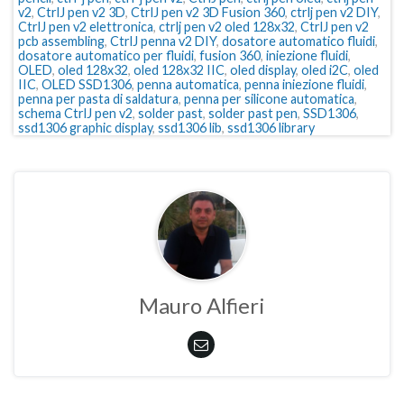
v2
,
CtrlJ pen v2 3D
,
CtrlJ pen v2 3D Fusion 360
,
ctrlj pen v2 DIY
,
CtrlJ pen v2 elettronica
,
ctrlj pen v2 oled 128x32
,
CtrlJ pen v2
pcb assembling
,
CtrlJ penna v2 DIY
,
dosatore automatico fluidi
,
dosatore automatico per fluidi
,
fusion 360
,
iniezione fluidi
,
OLED
,
oled 128x32
,
oled 128x32 IIC
,
oled display
,
oled i2C
,
oled
IIC
,
OLED SSD1306
,
penna automatica
,
penna iniezione fluidi
,
penna per pasta di saldatura
,
penna per silicone automatica
,
schema CtrlJ pen v2
,
solder past
,
solder past pen
,
SSD1306
,
ssd1306 graphic display
,
ssd1306 lib
,
ssd1306 library
Mauro Alfieri