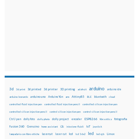
arduino
3d
3d printed
3d printer
3D printing
3d print
adafruit
arduino ide
Attiny85
arduino uno
Arduino Yún
bluetooth
arduino leonardo
arm
BLE
cloud
controlled fluid injection pen
controlled fluid injection pencil
controlled silicon injection pen
controlled silicon injection pencil
control silicon injection pen
control silicon injection pencil
ESP8266
dolly foto
dolly project
encoder
fotografia
CtrlJ pen
dolly photo
fibra ottica
fusion 360
Genuino
i2c
IoT
home assistant
iniezione fluidi
joystick
led
lcd
Linux
lasercut
laser cut
lampadario con fibre ottiche
lcd 16x2
led rgb