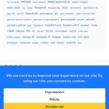
motori passo-passo
MKR1000
motori stepper
luci di natale
motori bipolari
Neopixel
motor shield
OLED
nas
natale
Neopixel ring
oled 128x32
oled 128x32 IIC
OpenSCAD
passo-passo
pcb
oled i2C
oled IIC
penna automatica
penna iniezione fluidi
potenziometro
pulsanti
penna per pasta di saldatura
penna per silicone automatica
pulsante
raspberry pi
pulsanti e arduino
raspberry
Raspberry Pi 3
raspbian
pwm
ricetta
robot
servo
RPi
robotica
rtc
servomotori
sketch
sd card
solder past
stampa 3D
stepper
stampante 3d
step to step
solder past pen
time-lapse
wemos
wifi
tinkercad
ws2812B
timelapse
wemake
WS2812
xbee
Il blog mauroalfieri.it ed i suoi contenuti sono distribuiti
con Licenza
Creative Commons Attribution Non commercial Share
Alike 4.0 International
© 2012-2018 Mauro Alfieri Elettronica Domotica Robotica Arduino Corsi
Formazione Maker