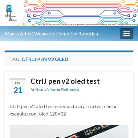
Mauro Alfieri Wearable Domotica Robotica
Attiv
TAG:
CTRLJ PEN V2 OLED
CtrlJ pen v2 oled test
FEB
21
Di
Mauro Alfieri
in
Elettronica
CtrlJ pen v2 oled test è dedicato ai primi test che ho
eseguito con l’oled 128×32