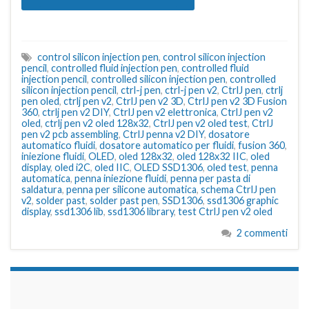
control silicon injection pen
,
control silicon injection
pencil
,
controlled fluid injection pen
,
controlled fluid
injection pencil
,
controlled silicon injection pen
,
controlled
silicon injection pencil
,
ctrl-j pen
,
ctrl-j pen v2
,
CtrlJ pen
,
ctrlj
pen oled
,
ctrlj pen v2
,
CtrlJ pen v2 3D
,
CtrlJ pen v2 3D Fusion
360
,
ctrlj pen v2 DIY
,
CtrlJ pen v2 elettronica
,
CtrlJ pen v2
oled
,
ctrlj pen v2 oled 128x32
,
CtrlJ pen v2 oled test
,
CtrlJ
pen v2 pcb assembling
,
CtrlJ penna v2 DIY
,
dosatore
automatico fluidi
,
dosatore automatico per fluidi
,
fusion 360
,
iniezione fluidi
,
OLED
,
oled 128x32
,
oled 128x32 IIC
,
oled
display
,
oled i2C
,
oled IIC
,
OLED SSD1306
,
oled test
,
penna
automatica
,
penna iniezione fluidi
,
penna per pasta di
saldatura
,
penna per silicone automatica
,
schema CtrlJ pen
v2
,
solder past
,
solder past pen
,
SSD1306
,
ssd1306 graphic
display
,
ssd1306 lib
,
ssd1306 library
,
test CtrlJ pen v2 oled
2 commenti
займы на карту срочно