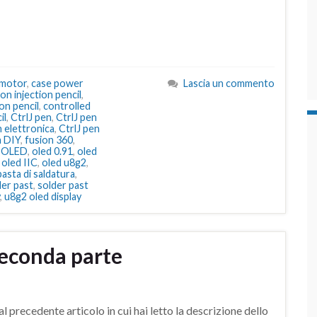
 motor
,
case power
Lascia un commento
con injection pencil
,
ion pencil
,
controlled
il
,
CtrlJ pen
,
CtrlJ pen
n elettronica
,
CtrlJ pen
a DIY
,
fusion 360
,
,
OLED
,
oled 0.91
,
oled
,
oled IIC
,
oled u8g2
,
asta di saldatura
,
der past
,
solder past
,
u8g2 oled display
seconda parte
 precedente articolo in cui hai letto la descrizione dello