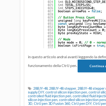
in questo articolo andrai avanti leggendo la defin
funzionamento della CtrlJ pen.
Continua 
28BJY-48
,
28BJY-48 stepper
,
28BJY-48 stepper
supply DIY
,
control silicon injection pen
,
control sili
controlled fluid injection pen
,
controlled fluid inject
silicon injection pen
,
controlled silicon injection penc
3D
,
CtrlJ pen 3D Fusion 360
,
CtrlJ pen DIY
,
CtrlJ pe