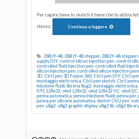
Per capire bene lo sketch è bene che tu abbia let
stesso:
Continua a leggere
28BJY-48
,
28BJY-48 stepper
,
28BJY-48 stepper
supply DIY
,
control silicon injection pen
,
control sili
controlled fluid injection pen
,
controlled fluid inject
silicon injection pen
,
controlled silicon injection penc
3D
,
CtrlJ pen 3D Fusion 360
,
CtrlJ pen DIY
,
CtrlJ pe
montaggio elettronica
,
CtrlJ pen sketch
,
CtrlJ penn
iniezione fluidi
,
libreria 8ug2
,
montaggio elettronica
0.91 128x32
,
oled 128x32
,
oled 128x32 IIC
,
oled i2C
penna automatica
,
penna iniezione fluidi
,
penna per p
penna per silicone automatica
,
sketch CtrlJ pen
,
sol
pen
,
u8g2
,
u8g2 graphic display
,
u8g2 lib
,
u8g2 library