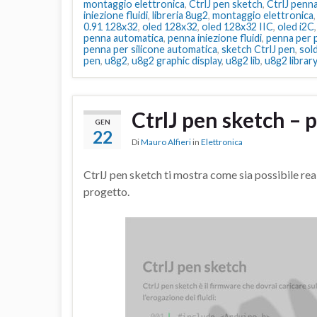
montaggio elettronica
,
CtrlJ pen sketch
,
CtrlJ penn
iniezione fluidi
,
libreria 8ug2
,
montaggio elettronica
0.91 128x32
,
oled 128x32
,
oled 128x32 IIC
,
oled i2C
penna automatica
,
penna iniezione fluidi
,
penna per p
penna per silicone automatica
,
sketch CtrlJ pen
,
sol
pen
,
u8g2
,
u8g2 graphic display
,
u8g2 lib
,
u8g2 library
CtrlJ pen sketch – 
GEN
22
Di
Mauro Alfieri
in
Elettronica
CtrlJ pen sketch ti mostra come sia possibile rea
progetto.