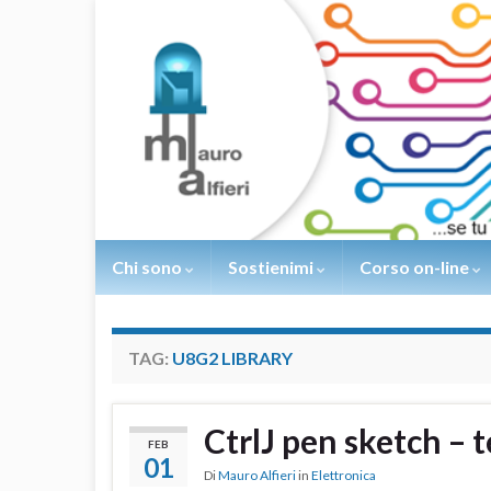
Chi sono
Sostienimi
Corso on-line
TAG:
U8G2 LIBRARY
CtrlJ pen sketch – 
FEB
01
Di
Mauro Alfieri
in
Elettronica