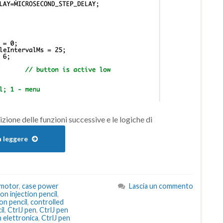
izione delle funzioni successive e le logiche di
a leggere
 motor
,
case power
Lascia un commento
con injection pencil
,
ion pencil
,
controlled
il
,
CtrlJ pen
,
CtrlJ pen
n elettronica
,
CtrlJ pen