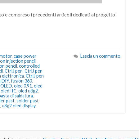
to e compreso i precedenti articoli dedicati al progetto
 motor
,
case power
Lascia un commento
con injection pencil
,
ion pencil
,
controlled
il
,
CtrlJ pen
,
CtrlJ pen
n elettronica
,
CtrlJ pen
a DIY
,
fusion 360
,
,
OLED
,
oled 0.91
,
oled
,
oled IIC
,
oled u8g2
,
asta di saldatura
,
der past
,
solder past
,
u8g2 oled display