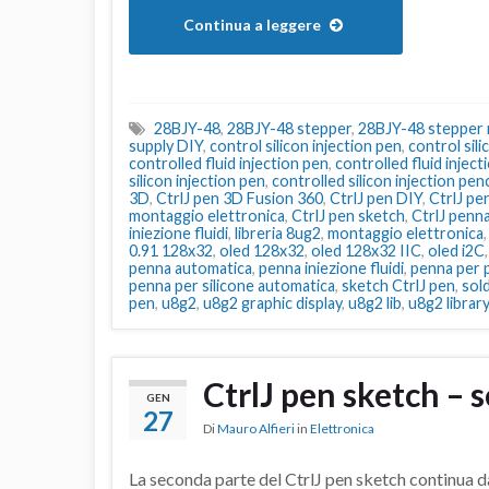
Continua a leggere
28BJY-48
,
28BJY-48 stepper
,
28BJY-48 stepper
supply DIY
,
control silicon injection pen
,
control sili
controlled fluid injection pen
,
controlled fluid inject
silicon injection pen
,
controlled silicon injection penc
3D
,
CtrlJ pen 3D Fusion 360
,
CtrlJ pen DIY
,
CtrlJ pe
montaggio elettronica
,
CtrlJ pen sketch
,
CtrlJ penn
iniezione fluidi
,
libreria 8ug2
,
montaggio elettronica
0.91 128x32
,
oled 128x32
,
oled 128x32 IIC
,
oled i2C
penna automatica
,
penna iniezione fluidi
,
penna per p
penna per silicone automatica
,
sketch CtrlJ pen
,
sol
pen
,
u8g2
,
u8g2 graphic display
,
u8g2 lib
,
u8g2 library
CtrlJ pen sketch – 
GEN
27
Di
Mauro Alfieri
in
Elettronica
La seconda parte del CtrlJ pen sketch continua dal