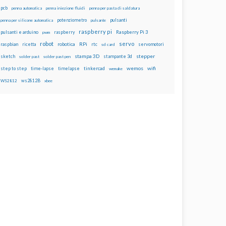
pcb
penna automatica
penna iniezione fluidi
penna per pasta di saldatura
potenziometro
pulsanti
penna per silicone automatica
pulsante
raspberry pi
pulsanti e arduino
raspberry
Raspberry Pi 3
pwm
robot
servo
RPi
raspbian
robotica
rtc
servomotori
ricetta
sd card
stampa 3D
stepper
sketch
stampante 3d
solder past
solder past pen
wemos
wifi
step to step
tinkercad
time-lapse
timelapse
wemake
ws2812B
WS2812
xbee