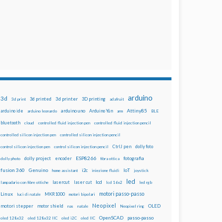
arduino
3d
3d printed
3d printer
3D printing
3d print
adafruit
Attiny85
arduino uno
Arduino Yún
arduino ide
arduino leonardo
arm
BLE
bluetooth
cloud
controlled fluid injection pen
controlled fluid injection pencil
controlled silicon injection pen
controlled silicon injection pencil
dolly foto
control silicon injection pen
control silicon injection pencil
CtrlJ pen
ESP8266
dolly project
encoder
fotografia
dolly photo
fibra ottica
fusion 360
Genuino
i2c
IoT
home assistant
iniezione fluidi
joystick
led
lcd
lasercut
laser cut
lampadario con fibre ottiche
lcd 16x2
led rgb
motori passo-passo
Linux
MKR1000
luci di natale
motori bipolari
Neopixel
motori stepper
motor shield
OLED
nas
natale
Neopixel ring
OpenSCAD
passo-passo
oled 128x32
oled 128x32 IIC
oled i2C
oled IIC