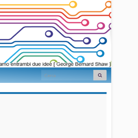
Search for:
займы на
карту срочно