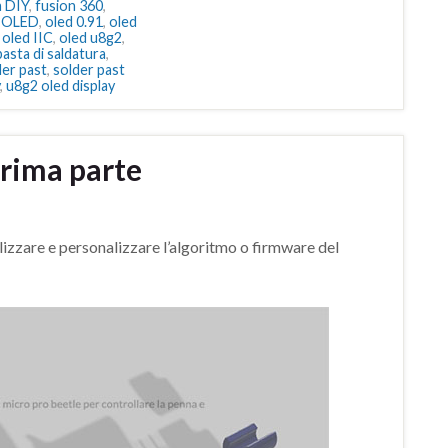
a DIY
,
fusion 360
,
,
OLED
,
oled 0.91
,
oled
,
oled IIC
,
oled u8g2
,
asta di saldatura
,
der past
,
solder past
,
u8g2 oled display
prima parte
lizzare e personalizzare l’algoritmo o firmware del