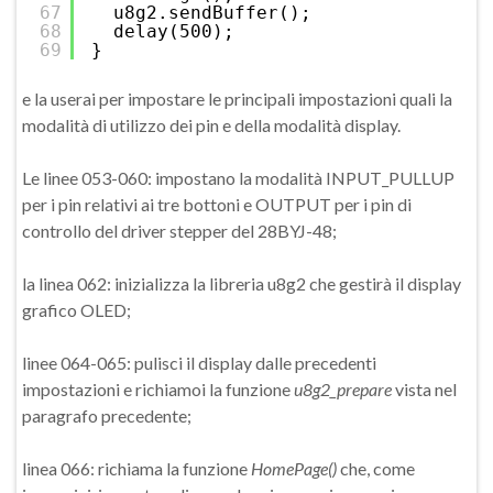
67
u8g2.sendBuffer();
68
delay(500);
69
}
e la userai per impostare le principali impostazioni quali la
modalità di utilizzo dei pin e della modalità display.
Le linee 053-060: impostano la modalità INPUT_PULLUP
per i pin relativi ai tre bottoni e OUTPUT per i pin di
controllo del driver stepper del 28BYJ-48;
la linea 062: inizializza la libreria u8g2 che gestirà il display
grafico OLED;
linee 064-065: pulisci il display dalle precedenti
impostazioni e richiamoi la funzione
u8g2_prepare
vista nel
paragrafo precedente;
linea 066: richiama la funzione
HomePage()
che, come