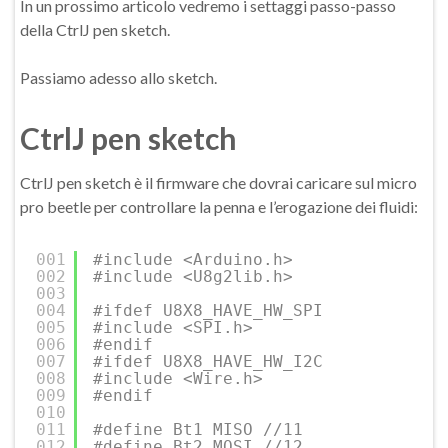
In un prossimo articolo vedremo i settaggi passo-passo
della CtrlJ pen sketch.
Passiamo adesso allo sketch.
CtrlJ pen sketch
CtrlJ pen sketch è il firmware che dovrai caricare sul micro
pro beetle per controllare la penna e l’erogazione dei fluidi:
001
#include <Arduino.h>
002
#include <U8g2lib.h>
003
004
#ifdef U8X8_HAVE_HW_SPI
005
#include <SPI.h>
006
#endif
007
#ifdef U8X8_HAVE_HW_I2C
008
#include <Wire.h>
009
#endif
010
011
#define Bt1 MISO //11
012
#define Bt2 MOSI //12