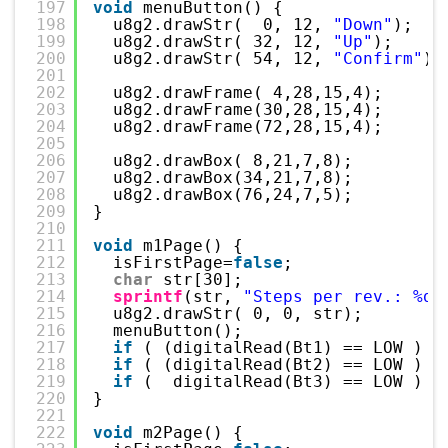
197
void
menuButton() {
198
u8g2.drawStr(  0, 12, 
"Down"
);
199
u8g2.drawStr( 32, 12, 
"Up"
);
200
u8g2.drawStr( 54, 12, 
"Confirm"
);
201
202
u8g2.drawFrame( 4,28,15,4);
203
u8g2.drawFrame(30,28,15,4);
204
u8g2.drawFrame(72,28,15,4);
205
206
u8g2.drawBox( 8,21,7,8);
207
u8g2.drawBox(34,21,7,8);
208
u8g2.drawBox(76,24,7,5);
209
}
210
211
void
m1Page() {
212
isFirstPage=
false
;
213
char
str[30];
214
sprintf
(str, 
"Steps per rev.: %d"
215
u8g2.drawStr( 0, 0, str);
216
menuButton();
217
if
( (digitalRead(Bt1) == LOW ) &
218
if
( (digitalRead(Bt2) == LOW ) &
219
if
(  digitalRead(Bt3) == LOW ) m
220
}
221
222
void
m2Page() {