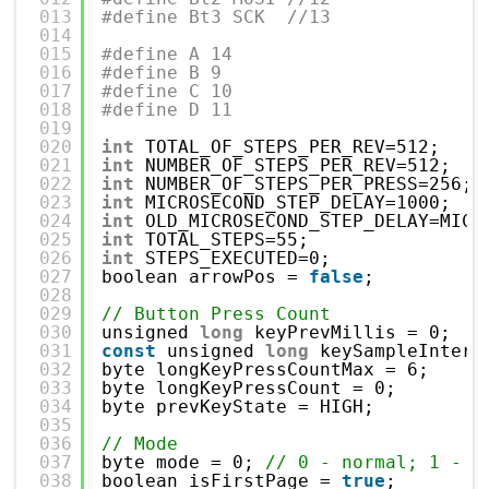
013
#define Bt3 SCK  //13
014
015
#define A 14
016
#define B 9
017
#define C 10
018
#define D 11
019
020
int
TOTAL_OF_STEPS_PER_REV=512;
021
int
NUMBER_OF_STEPS_PER_REV=512;
022
int
NUMBER_OF_STEPS_PER_PRESS=256;
023
int
MICROSECOND_STEP_DELAY=1000;
024
int
OLD_MICROSECOND_STEP_DELAY=MICR
025
int
TOTAL_STEPS=55;
026
int
STEPS_EXECUTED=0;
027
boolean arrowPos = 
false
;
028
029
// Button Press Count
030
unsigned 
long
keyPrevMillis = 0;
031
const
unsigned 
long
keySampleInterv
032
byte longKeyPressCountMax = 6;
033
byte longKeyPressCount = 0;
034
byte prevKeyState = HIGH;         
/
035
036
// Mode
037
byte mode = 0; 
// 0 - normal; 1 - m
038
boolean isFirstPage = 
true
;