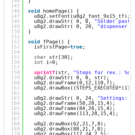
144
}
145
146
void
homePage() {
147
u8g2.setFont(u8g2_font_9x15_tf);
148
u8g2.drawStr( 0, 0, 
"Solder paste
149
u8g2.drawStr( 0, 20, 
"dispenser v
150
}
151
152
void
fPage() {
153
isFirstPage=
true
;
154
155
char
str[30];
156
int
i=0;
157
158
sprintf
(str, 
"Steps for rev.: %d"
159
u8g2.drawStr( 0, 0, str);
160
u8g2.drawFrame(0,12,110,7);
161
u8g2.drawBox((STEPS_EXECUTED*(110
162
163
u8g2.drawStr( 0, 24, 
"Settings: "
164
u8g2.drawFrame(58,28,15,4);
165
u8g2.drawFrame(84,28,15,4);
166
u8g2.drawFrame(113,28,15,4);
167
168
u8g2.drawBox(62,21,7,8);
169
u8g2.drawBox(88,21,7,8);
170
u8g2.drawBox(117,24,7,5);