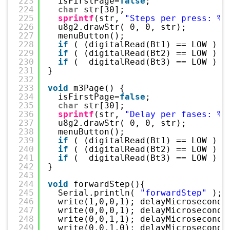
223
isFirstPage=
false
;
224
char
str[30];
225
sprintf
(str, 
"Steps per press: %d
226
u8g2.drawStr( 0, 0, str);
227
menuButton();
228
if
( (digitalRead(Bt1) == LOW ) &
229
if
( (digitalRead(Bt2) == LOW ) &
230
if
(  digitalRead(Bt3) == LOW ) m
231
}
232
233
void
m3Page() {
234
isFirstPage=
false
;
235
char
str[30];
236
sprintf
(str, 
"Delay per fases: %d
237
u8g2.drawStr( 0, 0, str);
238
menuButton();
239
if
( (digitalRead(Bt1) == LOW ) &
240
if
( (digitalRead(Bt2) == LOW ) &
241
if
(  digitalRead(Bt3) == LOW ) m
242
}
243
244
void
forwardStep(){
245
Serial.println( 
"forwardStep"
);
246
write(1,0,0,1); delayMicroseconds
247
write(0,0,0,1); delayMicroseconds
248
write(0,0,1,1); delayMicroseconds
249
write(0,0,1,0); delayMicroseconds