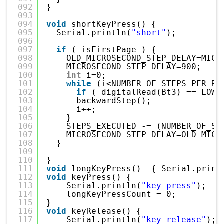
092
}
093
094
void
shortKeyPress() { 
095
Serial.println(
"short"
);
096
097
if
( isFirstPage ) {
098
OLD_MICROSECOND_STEP_DELAY=MICR
099
MICROSECOND_STEP_DELAY=900;
100
int
i=0;
101
while
(i<NUMBER_OF_STEPS_PER_RE
102
if
( digitalRead(Bt3) == LOW 
103
backwardStep();
104
i++;
105
}
106
STEPS_EXECUTED -= (NUMBER_OF_ST
107
MICROSECOND_STEP_DELAY=OLD_MICR
108
}
109
110
}
111
void
longKeyPress()  { Serial.print
112
void
keyPress() {
113
Serial.println(
"key press"
);
114
longKeyPressCount = 0;
115
}
116
void
keyRelease() {
117
Serial.println(
"key release"
);