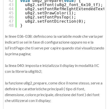
42
void
u8g2_prepare(
void
) {
43
u8g2.setFont(u8g2_font_6x10_tf);
44
u8g2.setFontRefHeightExtendedText(
45
u8g2.setDrawColor(1);
46
u8g2.setFontPosTop();
47
u8g2.setFontDirection(0);
48
}
le linee 036-038: definiscono la variabile
mode
che varia per
indicarti se sei in fase di configurazione oppure no e la
isFirstPage che ti serve per capire quando stai visualizzando
la prima pagina;
la linea 040: imposta e inizializza il display in modalità IIC
con la libreria u8glib2;
la funzione u8g2_prepare, come dice il nome stesso, serve a
definire le caratteristiche principali ( tipo di font,
dimensione, colore principale, direzione del font ) dei font
che utilizzerai con il display;