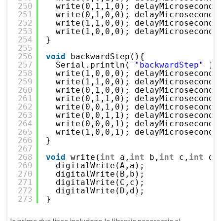
250
write(0,1,1,0); delayMicroseconds
251
write(0,1,0,0); delayMicroseconds
252
write(1,1,0,0); delayMicroseconds
253
write(1,0,0,0); delayMicroseconds
254
}
255
256
void
backwardStep(){
257
Serial.println( 
"backwardStep"
);
258
write(1,0,0,0); delayMicroseconds
259
write(1,1,0,0); delayMicroseconds
260
write(0,1,0,0); delayMicroseconds
261
write(0,1,1,0); delayMicroseconds
262
write(0,0,1,0); delayMicroseconds
263
write(0,0,1,1); delayMicroseconds
264
write(0,0,0,1); delayMicroseconds
265
write(1,0,0,1); delayMicroseconds
266
}
267
268
void
write(
int
a,
int
b,
int
c,
int
d)
269
digitalWrite(A,a);
270
digitalWrite(B,b);
271
digitalWrite(C,c);
272
digitalWrite(D,d);
273
}
le prime due linee includono le librerie necessarie al