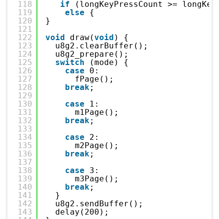
118
if
(longKeyPressCount >= longKey
119
else
{                         
120
}
121
122
void
draw(
void
) {
123
u8g2.clearBuffer();
124
u8g2_prepare();
125
switch
(mode) {
126
case
0:
127
fPage();
128
break
;
129
130
case
1:
131
m1Page();
132
break
;
133
134
case
2:
135
m2Page();
136
break
;
137
138
case
3:
139
m3Page();
140
break
;
141
}  
142
u8g2.sendBuffer();
143
delay(200);