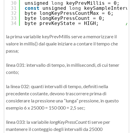
30
unsigned 
long
keyPrevMillis = 0;
31
const
unsigned 
long
keySampleInterva
32
byte longKeyPressCountMax = 6;
33
byte longKeyPressCount = 0;
34
byte prevKeyState = HIGH;         
//
la prima variabile keyPrevMillis serve a memorizzare il
valore in millis() dal quale iniziare a contare il tempo che
passa;
linea 031: intervallo di tempo, in millisecondi, di cui tener
conto;
la linea 032: quanti intervalli di tempo, definiti nella
precedente costante, devono trascorrere prima di
considerare la pressione una “lunga” pressione, in questo
esempio 6 x 25000 = 150 000 = 2,5 sec;
linea 033: la variabile
longKeyPressCount
ti serve per
mantenere il conteggio degli intervalli da 25000