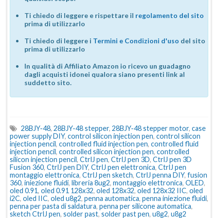
Ti chiedo di leggere e rispettare il
regolamento del sito
prima di utilizzarlo
Ti chiedo di leggere i
Termini e Condizioni d'uso
del sito
prima di utilizzarlo
In qualità di Affiliato Amazon io ricevo un guadagno
dagli acquisti idonei qualora siano presenti link al
suddetto sito.
28BJY-48
,
28BJY-48 stepper
,
28BJY-48 stepper motor
,
case
power supply DIY
,
control silicon injection pen
,
control silicon
injection pencil
,
controlled fluid injection pen
,
controlled fluid
injection pencil
,
controlled silicon injection pen
,
controlled
silicon injection pencil
,
CtrlJ pen
,
CtrlJ pen 3D
,
CtrlJ pen 3D
Fusion 360
,
CtrlJ pen DIY
,
CtrlJ pen elettronica
,
CtrlJ pen
montaggio elettronica
,
CtrlJ pen sketch
,
CtrlJ penna DIY
,
fusion
360
,
iniezione fluidi
,
libreria 8ug2
,
montaggio elettronica
,
OLED
,
oled 0.91
,
oled 0.91 128x32
,
oled 128x32
,
oled 128x32 IIC
,
oled
i2C
,
oled IIC
,
oled u8g2
,
penna automatica
,
penna iniezione fluidi
,
penna per pasta di saldatura
,
penna per silicone automatica
,
sketch CtrlJ pen
,
solder past
,
solder past pen
,
u8g2
,
u8g2