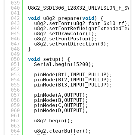
039
040
U8G2_SSD1306_128X32_UNIVISION_F_SW_
041
042
void
u8g2_prepare(
void
) {
043
u8g2.setFont(u8g2_font_6x10_tf);
044
u8g2.setFontRefHeightExtendedText
045
u8g2.setDrawColor(1);
046
u8g2.setFontPosTop();
047
u8g2.setFontDirection(0);
048
}
049
050
void
setup() {
051
Serial.begin(15200);
052
053
pinMode(Bt1,INPUT_PULLUP);
054
pinMode(Bt2,INPUT_PULLUP);
055
pinMode(Bt3,INPUT_PULLUP);
056
057
pinMode(A,OUTPUT);
058
pinMode(B,OUTPUT);
059
pinMode(C,OUTPUT);
060
pinMode(D,OUTPUT);
061
062
u8g2.begin();
063
064
u8g2.clearBuffer();