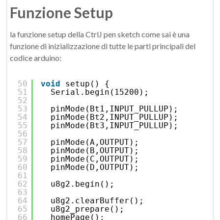
Funzione Setup
la funzione setup della CtrlJ pen sketch come sai è una
funzione di inizializzazione di tutte le parti principali del
codice arduino:
50
void
setup() {
51
Serial.begin(15200);
52
53
pinMode(Bt1,INPUT_PULLUP);
54
pinMode(Bt2,INPUT_PULLUP);
55
pinMode(Bt3,INPUT_PULLUP);
56
57
pinMode(A,OUTPUT);
58
pinMode(B,OUTPUT);
59
pinMode(C,OUTPUT);
60
pinMode(D,OUTPUT);
61
62
u8g2.begin();
63
64
u8g2.clearBuffer();
65
u8g2_prepare();
66
homePage();