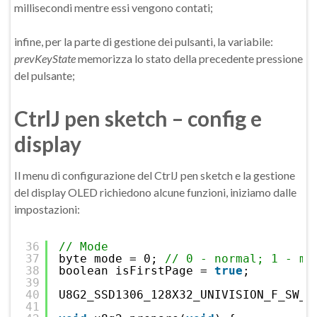
millisecondi mentre essi vengono contati;
infine, per la parte di gestione dei pulsanti, la variabile:
prevKeyState
memorizza lo stato della precedente pressione
del pulsante;
CtrlJ pen sketch – config e
display
Il menu di configurazione del CtrlJ pen sketch e la gestione
del display OLED richiedono alcune funzioni, iniziamo dalle
impostazioni:
36
// Mode
37
byte mode = 0; 
// 0 - normal; 1 - me
38
boolean isFirstPage = 
true
;
39
40
U8G2_SSD1306_128X32_UNIVISION_F_SW_I
41