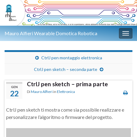
Mauro Alfieri Wearable Domotica Robotica
Attiv
CtrlJ pen montaggio elettronica
CtrlJ pen sketch – seconda parte
CtrlJ pen sketch – prima parte
GEN
22
Di
Mauro Alfieri
in
Elettronica
CtrlJ pen sketch ti mostra come sia possibile realizzare e
personalizzare l’algoritmo o firmware del progetto.