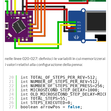
nelle linee 020-027: definisci le variabili in cui memorizzerai
i valori relativi alla configurazione della penna:
20
int
TOTAL_OF_STEPS_PER_REV=512;
21
int
NUMBER_OF_STEPS_PER_REV=512;
22
int
NUMBER_OF_STEPS_PER_PRESS=256;
23
int
MICROSECOND_STEP_DELAY=1000;
24
int
OLD_MICROSECOND_STEP_DELAY=MICRO
25
int
TOTAL_STEPS=55;
26
int
STEPS_EXECUTED=0;
27
boolean arrowPos = 
false
;