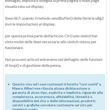
immagini, imposta e disegna la prima pagina o main page
visualizzata sul display;
linea 067: usando il metodo sendBuffer() della libreria u8g2
invii le impostazioni al display;
per questa prima parte dell’articolo CtrlJ pen sketch hai
visto molte delle linee necessarie allo sketch stesso per
funzionare.
Nei prossimi articoli entreremo nel dettaglio delle funzioni
di loop() e di gestione della penna.
Questo sito ed i suoi contenuti è fornito "così com'è" e
Mauro Alfieri non rilascia alcuna dichiarazione o
garanzia di alcun tipo, esplicita o implicita, riguardo alla
completezza, accuratezza, affidabilità, idoneità o
disponibilità del sito o delle informazioni, prodotti,
servizi o grafiche correlate contenute sul sito per
qualsiasi scopo.