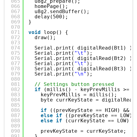
065
u8g2_prepare();
066
homePage();
067
u8g2.sendBuffer();
068
delay(500);
069
}
070
071
void
loop() {
072
draw();
073
074
Serial.print( digitalRead(Bt1) );
075
Serial.print(
"\t"
);
076
Serial.print( digitalRead(Bt2) );
077
Serial.print(
"\t"
);
078
Serial.print( digitalRead(Bt3) );
079
Serial.print(
"\n"
);
080
081
// Settings button pressed
082
if
(millis() - keyPrevMillis >= k
083
keyPrevMillis = millis();
084
byte currKeyState = digitalRead
085
086
if
((prevKeyState == HIGH) && (
087
else
if
((prevKeyState == LOW) 
088
else
if
(currKeyState == LOW)  
089
090
prevKeyState = currKeyState;
091
}