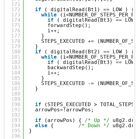
171
172
if
( digitalRead(Bt1) == LOW ) {
173
while
(i<NUMBER_OF_STEPS_PER_PR
174
if
( digitalRead(Bt3) == LOW 
175
forwardStep();
176
i++;
177
}
178
STEPS_EXECUTED += (NUMBER_OF_ST
179
}
180
if
( digitalRead(Bt2) == LOW ) {
181
while
(i<NUMBER_OF_STEPS_PER_PR
182
if
( digitalRead(Bt3) == LOW 
183
backwardStep();
184
i++;
185
}
186
STEPS_EXECUTED -= (NUMBER_OF_ST
187
}
188
189
190
if
(STEPS_EXECUTED > TOTAL_STEPS 
191
arrowPos=!arrowPos;
192
193
if
(arrowPos) { 
/* Up */
u8g2.dra
194
else
{        
/* Down */
u8g2.dra
195
}
196