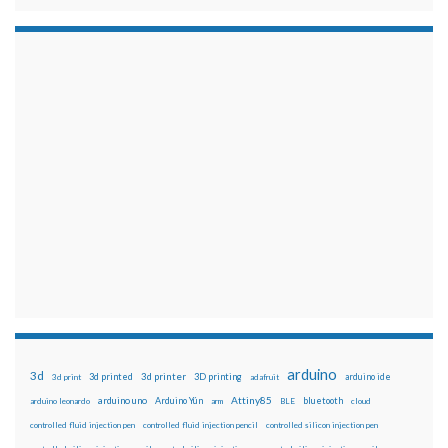
arduino
3d
3d printed
3d printer
3D printing
3d print
adafruit
arduino ide
Attiny85
arduino uno
Arduino Yún
bluetooth
arduino leonardo
arm
BLE
cloud
controlled fluid injection pen
controlled fluid injection pencil
controlled silicon injection pen