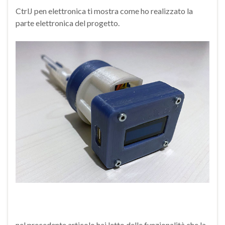
CtrlJ pen elettronica ti mostra come ho realizzato la
parte elettronica del progetto.
nel precedente articolo hai letto delle funzionalità che la