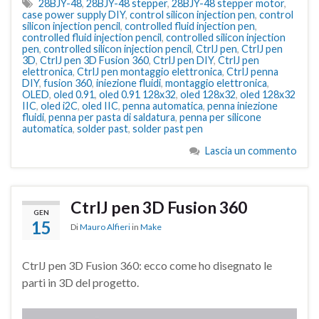
28BJY-48
,
28BJY-48 stepper
,
28BJY-48 stepper motor
,
case power supply DIY
,
control silicon injection pen
,
control
silicon injection pencil
,
controlled fluid injection pen
,
controlled fluid injection pencil
,
controlled silicon injection
pen
,
controlled silicon injection pencil
,
CtrlJ pen
,
CtrlJ pen
3D
,
CtrlJ pen 3D Fusion 360
,
CtrlJ pen DIY
,
CtrlJ pen
elettronica
,
CtrlJ pen montaggio elettronica
,
CtrlJ penna
DIY
,
fusion 360
,
iniezione fluidi
,
montaggio elettronica
,
OLED
,
oled 0.91
,
oled 0.91 128x32
,
oled 128x32
,
oled 128x32
IIC
,
oled i2C
,
oled IIC
,
penna automatica
,
penna iniezione
fluidi
,
penna per pasta di saldatura
,
penna per silicone
automatica
,
solder past
,
solder past pen
Lascia un commento
CtrlJ pen 3D Fusion 360
GEN
15
Di
Mauro Alfieri
in
Make
CtrlJ pen 3D Fusion 360: ecco come ho disegnato le
parti in 3D del progetto.