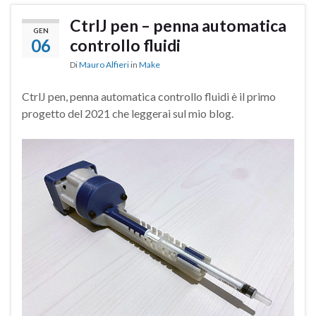
CtrlJ pen – penna automatica
GEN
06
controllo fluidi
Di
Mauro Alfieri
in
Make
CtrlJ pen, penna automatica controllo fluidi è il primo
progetto del 2021 che leggerai sul mio blog.