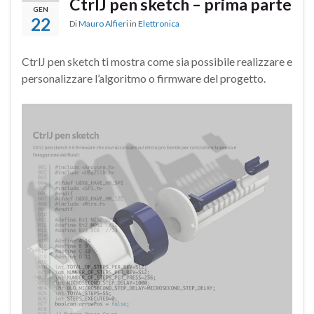
CtrlJ pen sketch – prima parte
GEN
22
Di
Mauro Alfieri
in
Elettronica
CtrlJ pen sketch ti mostra come sia possibile realizzare e
personalizzare l’algoritmo o firmware del progetto.