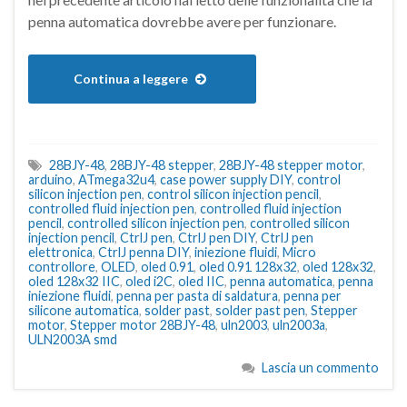
penna automatica dovrebbe avere per funzionare.
Continua a leggere
28BJY-48
,
28BJY-48 stepper
,
28BJY-48 stepper motor
,
arduino
,
ATmega32u4
,
case power supply DIY
,
control
silicon injection pen
,
control silicon injection pencil
,
controlled fluid injection pen
,
controlled fluid injection
pencil
,
controlled silicon injection pen
,
controlled silicon
injection pencil
,
CtrlJ pen
,
CtrlJ pen DIY
,
CtrlJ pen
elettronica
,
CtrlJ penna DIY
,
iniezione fluidi
,
Micro
controllore
,
OLED
,
oled 0.91
,
oled 0.91 128x32
,
oled 128x32
,
oled 128x32 IIC
,
oled i2C
,
oled IIC
,
penna automatica
,
penna
iniezione fluidi
,
penna per pasta di saldatura
,
penna per
silicone automatica
,
solder past
,
solder past pen
,
Stepper
motor
,
Stepper motor 28BJY-48
,
uln2003
,
uln2003a
,
ULN2003A smd
Lascia un commento