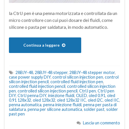
la CtrlJ pen è una penna motorizzata e controllata da un
micro controllore con cui puoi dosare dei fluidi, come
silicone o pasta per saldatura, in modo automatico.
Continua a leggere
28BJY-48
,
28BJY-48 stepper
,
28BJY-48 stepper motor
,
case power supply DIY
,
control silicon injection pen
,
control
silicon injection pencil
,
controlled fluid injection pen
,
controlled fluid injection pencil
,
controlled silicon injection
pen
,
controlled silicon injection pencil
,
CtrlJ pen
,
CtrlJ pen
DIY
,
CtrlJ penna DIY
,
iniezione fluidi
,
OLED
,
oled 0.91
,
oled
0.91 128x32
,
oled 128x32
,
oled 128x32 IIC
,
oled i2C
,
oled IIC
,
penna automatica
,
penna iniezione fluidi
,
penna per pasta di
saldatura
,
penna per silicone automatica
,
solder past
,
solder
past pen
Lascia un commento