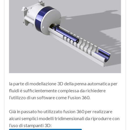
la parte di modellazione 3D della penna automatica per
fluidi è sufficientemente complessa da richiedere
l’utilizzo di un software come Fusion 360.
Già in passato ho utilizzato fusion 360 per realizzare
alcuni semplici modelli tridimensionali da riprodurre con
l’uso di stampanti 3D: