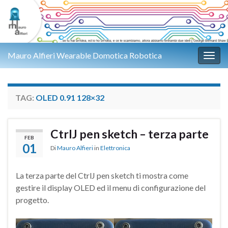
Mauro Alfieri Wearable Domotica Robotica
Attiv
TAG:
OLED 0.91 128×32
CtrlJ pen sketch – terza parte
FEB
01
Di
Mauro Alfieri
in
Elettronica
La terza parte del CtrlJ pen sketch ti mostra come
gestire il display OLED ed il menu di configurazione del
progetto.