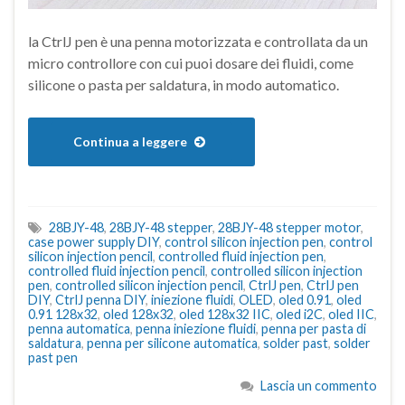
la CtrlJ pen è una penna motorizzata e controllata da un
micro controllore con cui puoi dosare dei fluidi, come
silicone o pasta per saldatura, in modo automatico.
Continua a leggere
28BJY-48
,
28BJY-48 stepper
,
28BJY-48 stepper motor
,
case power supply DIY
,
control silicon injection pen
,
control
silicon injection pencil
,
controlled fluid injection pen
,
controlled fluid injection pencil
,
controlled silicon injection
pen
,
controlled silicon injection pencil
,
CtrlJ pen
,
CtrlJ pen
DIY
,
CtrlJ penna DIY
,
iniezione fluidi
,
OLED
,
oled 0.91
,
oled
0.91 128x32
,
oled 128x32
,
oled 128x32 IIC
,
oled i2C
,
oled IIC
,
penna automatica
,
penna iniezione fluidi
,
penna per pasta di
saldatura
,
penna per silicone automatica
,
solder past
,
solder
past pen
Lascia un commento