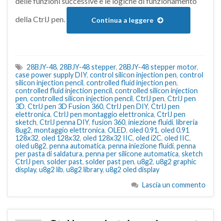
delle funzioni successive e le logiche di funzionamento
della CtrlJ pen.
Continua a leggere
28BJY-48
,
28BJY-48 stepper
,
28BJY-48 stepper motor
,
case power supply DIY
,
control silicon injection pen
,
control
silicon injection pencil
,
controlled fluid injection pen
,
controlled fluid injection pencil
,
controlled silicon injection
pen
,
controlled silicon injection pencil
,
CtrlJ pen
,
CtrlJ pen
3D
,
CtrlJ pen 3D Fusion 360
,
CtrlJ pen DIY
,
CtrlJ pen
elettronica
,
CtrlJ pen montaggio elettronica
,
CtrlJ pen
sketch
,
CtrlJ penna DIY
,
fusion 360
,
iniezione fluidi
,
libreria
8ug2
,
montaggio elettronica
,
OLED
,
oled 0.91
,
oled 0.91
128x32
,
oled 128x32
,
oled 128x32 IIC
,
oled i2C
,
oled IIC
,
oled u8g2
,
penna automatica
,
penna iniezione fluidi
,
penna
per pasta di saldatura
,
penna per silicone automatica
,
sketch
CtrlJ pen
,
solder past
,
solder past pen
,
u8g2
,
u8g2 graphic
display
,
u8g2 lib
,
u8g2 library
,
u8g2 oled display
Lascia un commento