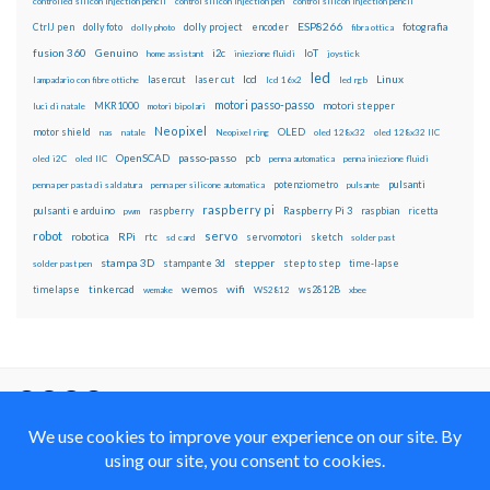
controlled silicon injection pencil
control silicon injection pen
control silicon injection pencil
ESP8266
dolly foto
dolly project
encoder
fotografia
CtrlJ pen
dolly photo
fibra ottica
fusion 360
Genuino
i2c
IoT
home assistant
iniezione fluidi
joystick
led
lcd
Linux
lasercut
laser cut
lampadario con fibre ottiche
lcd 16x2
led rgb
motori passo-passo
MKR1000
motori stepper
luci di natale
motori bipolari
Neopixel
motor shield
OLED
nas
natale
Neopixel ring
oled 128x32
oled 128x32 IIC
OpenSCAD
passo-passo
pcb
oled i2C
oled IIC
penna automatica
penna iniezione fluidi
potenziometro
pulsanti
penna per pasta di saldatura
penna per silicone automatica
pulsante
raspberry pi
pulsanti e arduino
raspberry
Raspberry Pi 3
raspbian
pwm
ricetta
robot
servo
RPi
robotica
rtc
servomotori
sketch
sd card
solder past
stampa 3D
stepper
stampante 3d
step to step
solder past pen
time-lapse
wemos
wifi
tinkercad
ws2812B
timelapse
wemake
WS2812
xbee
Il blog mauroalfieri.it ed i suoi contenuti sono distribuiti
con Licenza
Creative Commons Attribution Non commercial Share
Alike 4.0 International