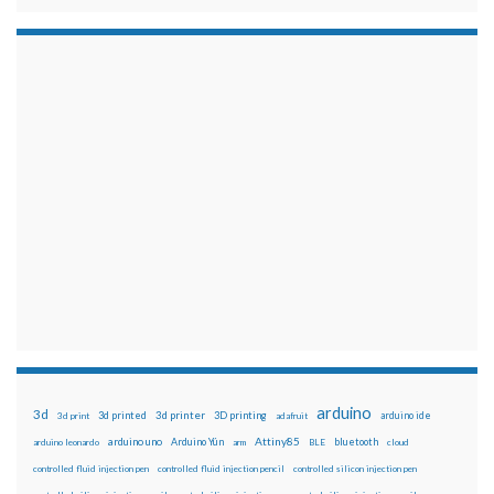
arduino
3d
3d printed
3d printer
3D printing
3d print
adafruit
arduino ide
Attiny85
arduino uno
Arduino Yún
bluetooth
arduino leonardo
arm
BLE
cloud
controlled fluid injection pen
controlled fluid injection pencil
controlled silicon injection pen