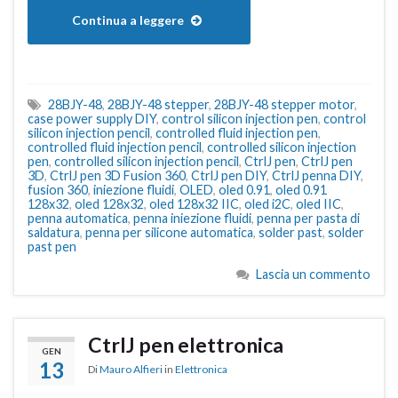
Continua a leggere
28BJY-48
,
28BJY-48 stepper
,
28BJY-48 stepper motor
,
case power supply DIY
,
control silicon injection pen
,
control
silicon injection pencil
,
controlled fluid injection pen
,
controlled fluid injection pencil
,
controlled silicon injection
pen
,
controlled silicon injection pencil
,
CtrlJ pen
,
CtrlJ pen
3D
,
CtrlJ pen 3D Fusion 360
,
CtrlJ pen DIY
,
CtrlJ penna DIY
,
fusion 360
,
iniezione fluidi
,
OLED
,
oled 0.91
,
oled 0.91
128x32
,
oled 128x32
,
oled 128x32 IIC
,
oled i2C
,
oled IIC
,
penna automatica
,
penna iniezione fluidi
,
penna per pasta di
saldatura
,
penna per silicone automatica
,
solder past
,
solder
past pen
Lascia un commento
CtrlJ pen elettronica
GEN
13
Di
Mauro Alfieri
in
Elettronica