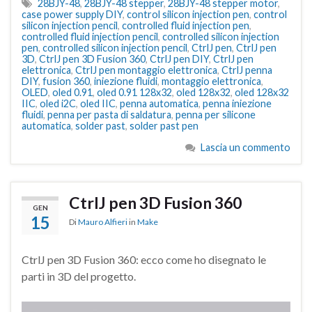
28BJY-48
,
28BJY-48 stepper
,
28BJY-48 stepper motor
,
case power supply DIY
,
control silicon injection pen
,
control
silicon injection pencil
,
controlled fluid injection pen
,
controlled fluid injection pencil
,
controlled silicon injection
pen
,
controlled silicon injection pencil
,
CtrlJ pen
,
CtrlJ pen
3D
,
CtrlJ pen 3D Fusion 360
,
CtrlJ pen DIY
,
CtrlJ pen
elettronica
,
CtrlJ pen montaggio elettronica
,
CtrlJ penna
DIY
,
fusion 360
,
iniezione fluidi
,
montaggio elettronica
,
OLED
,
oled 0.91
,
oled 0.91 128x32
,
oled 128x32
,
oled 128x32
IIC
,
oled i2C
,
oled IIC
,
penna automatica
,
penna iniezione
fluidi
,
penna per pasta di saldatura
,
penna per silicone
automatica
,
solder past
,
solder past pen
Lascia un commento
CtrlJ pen 3D Fusion 360
GEN
15
Di
Mauro Alfieri
in
Make
CtrlJ pen 3D Fusion 360: ecco come ho disegnato le
parti in 3D del progetto.