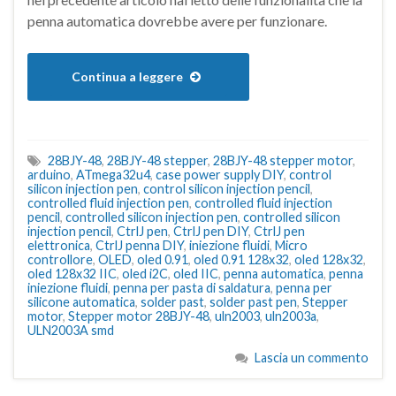
penna automatica dovrebbe avere per funzionare.
Continua a leggere
28BJY-48
,
28BJY-48 stepper
,
28BJY-48 stepper motor
,
arduino
,
ATmega32u4
,
case power supply DIY
,
control
silicon injection pen
,
control silicon injection pencil
,
controlled fluid injection pen
,
controlled fluid injection
pencil
,
controlled silicon injection pen
,
controlled silicon
injection pencil
,
CtrlJ pen
,
CtrlJ pen DIY
,
CtrlJ pen
elettronica
,
CtrlJ penna DIY
,
iniezione fluidi
,
Micro
controllore
,
OLED
,
oled 0.91
,
oled 0.91 128x32
,
oled 128x32
,
oled 128x32 IIC
,
oled i2C
,
oled IIC
,
penna automatica
,
penna
iniezione fluidi
,
penna per pasta di saldatura
,
penna per
silicone automatica
,
solder past
,
solder past pen
,
Stepper
motor
,
Stepper motor 28BJY-48
,
uln2003
,
uln2003a
,
ULN2003A smd
Lascia un commento