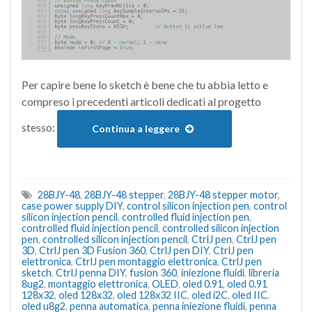
Per capire bene lo sketch è bene che tu abbia letto e
compreso i precedenti articoli dedicati al progetto
stesso:
Continua a leggere
28BJY-48
,
28BJY-48 stepper
,
28BJY-48 stepper motor
,
case power supply DIY
,
control silicon injection pen
,
control
silicon injection pencil
,
controlled fluid injection pen
,
controlled fluid injection pencil
,
controlled silicon injection
pen
,
controlled silicon injection pencil
,
CtrlJ pen
,
CtrlJ pen
3D
,
CtrlJ pen 3D Fusion 360
,
CtrlJ pen DIY
,
CtrlJ pen
elettronica
,
CtrlJ pen montaggio elettronica
,
CtrlJ pen
sketch
,
CtrlJ penna DIY
,
fusion 360
,
iniezione fluidi
,
libreria
8ug2
,
montaggio elettronica
,
OLED
,
oled 0.91
,
oled 0.91
128x32
,
oled 128x32
,
oled 128x32 IIC
,
oled i2C
,
oled IIC
,
oled u8g2
,
penna automatica
,
penna iniezione fluidi
,
penna