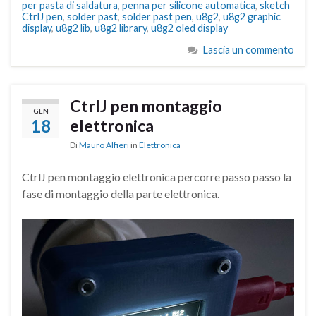
per pasta di saldatura
,
penna per silicone automatica
,
sketch
CtrlJ pen
,
solder past
,
solder past pen
,
u8g2
,
u8g2 graphic
display
,
u8g2 lib
,
u8g2 library
,
u8g2 oled display
Lascia un commento
CtrlJ pen montaggio
GEN
18
elettronica
Di
Mauro Alfieri
in
Elettronica
CtrlJ pen montaggio elettronica percorre passo passo la
fase di montaggio della parte elettronica.