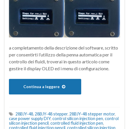
a completamento della descrizione del software, scritto
per consentirti l’utilizzo della penna automatica per il
controllo dei fluidi, troverai in questo articolo come
gestire il display OLED ed i menu di configurazione.
Continua a leggere
28BJY-48
,
28BJY-48 stepper
,
28BJY-48 stepper motor
,
case power supply DIY
,
control silicon injection pen
,
control
silicon injection pencil
,
controlled fluid injection pen
,
controlled fluid injection pencil
,
controlled silicon injection