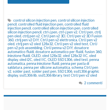
control silicon injection pen
,
control silicon injection
pencil
,
controlled fluid injection pen
,
controlled fluid
injection pencil
,
controlled silicon injection pen
,
controlled
silicon injection pencil
,
ctrl-j pen
,
ctrl-j pen v2
,
CtrlJ pen
,
ctrlj
pen oled
,
ctrlj pen v2
,
CtrlJ pen v2 3D
,
CtrlJ pen v2 3D Fusion
360
,
ctrlj pen v2 DIY
,
CtrlJ pen v2 elettronica
,
CtrlJ pen v2
oled
,
ctrlj pen v2 oled 128x32
,
CtrlJ pen v2 oled test
,
CtrlJ
pen v2 pcb assembling
,
CtrlJ penna v2 DIY
,
dosatore
automatico fluidi
,
dosatore automatico per fluidi
,
fusion 360
,
iniezione fluidi
,
OLED
,
oled 128x32
,
oled 128x32 IIC
,
oled
display
,
oled i2C
,
oled IIC
,
OLED SSD1306
,
oled test
,
penna
automatica
,
penna iniezione fluidi
,
penna per pasta di
saldatura
,
penna per silicone automatica
,
schema CtrlJ pen
v2
,
solder past
,
solder past pen
,
SSD1306
,
ssd1306 graphic
display
,
ssd1306 lib
,
ssd1306 library
,
test CtrlJ pen v2 oled
2 commenti
займы на карту срочно