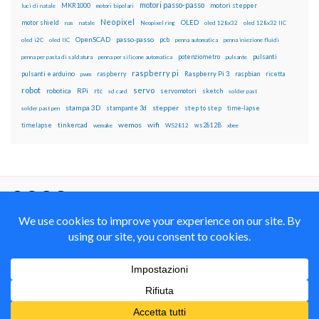
motori passo-passo
MKR1000
motori stepper
luci di natale
motori bipolari
Neopixel
motor shield
OLED
nas
natale
Neopixel ring
oled 128x32
oled 128x32 IIC
OpenSCAD
passo-passo
pcb
oled i2C
oled IIC
penna automatica
penna iniezione fluidi
potenziometro
pulsanti
penna per pasta di saldatura
penna per silicone automatica
pulsante
raspberry pi
pulsanti e arduino
raspberry
Raspberry Pi 3
raspbian
pwm
ricetta
robot
servo
RPi
robotica
rtc
servomotori
sketch
sd card
solder past
stampa 3D
stepper
stampante 3d
step to step
solder past pen
time-lapse
wemos
wifi
tinkercad
ws2812B
timelapse
wemake
WS2812
xbee
Il blog mauroalfieri.it ed i suoi contenuti sono distribuiti
con Licenza
Creative Commons Attribution Non commercial Share
Alike 4.0 International
© 2012-2018 Mauro Alfieri Elettronica Domotica Robotica Arduino Corsi
Formazione Maker