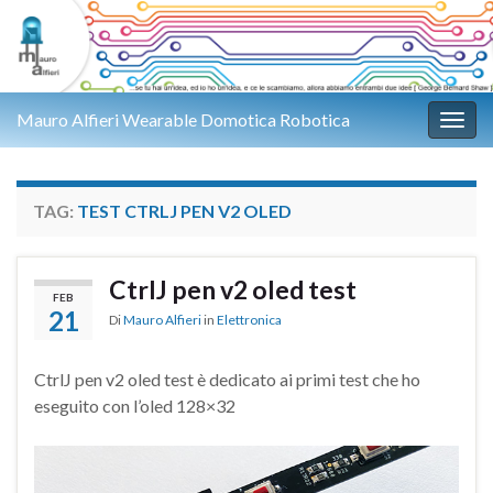
Mauro Alfieri Wearable Domotica Robotica
Attiv
TAG:
TEST CTRLJ PEN V2 OLED
CtrlJ pen v2 oled test
FEB
21
Di
Mauro Alfieri
in
Elettronica
CtrlJ pen v2 oled test è dedicato ai primi test che ho
eseguito con l’oled 128×32