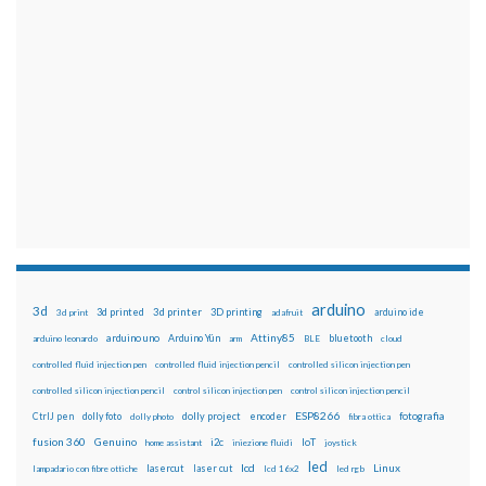
arduino
3d
3d printed
3d printer
3D printing
3d print
adafruit
arduino ide
Attiny85
arduino uno
Arduino Yún
bluetooth
arduino leonardo
arm
BLE
cloud
controlled fluid injection pen
controlled fluid injection pencil
controlled silicon injection pen
controlled silicon injection pencil
control silicon injection pen
control silicon injection pencil
ESP8266
dolly foto
dolly project
encoder
fotografia
CtrlJ pen
dolly photo
fibra ottica
fusion 360
Genuino
i2c
IoT
home assistant
iniezione fluidi
joystick
led
lcd
Linux
lasercut
laser cut
lampadario con fibre ottiche
lcd 16x2
led rgb