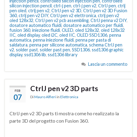
injection pencil
,
controlled silicon injection pen
,
controlled
silicon injection pencil
,
ctrl-j pen
,
ctrl-j pen v2
,
CtrlJ pen
,
ctrlj
pen oled
,
ctrlj pen v2
,
CtrlJ pen v2 3D
,
CtrlJ pen v2 3D Fusion
360
,
ctrlj pen v2 DIY
,
CtrlJ pen v2 elettronica
,
ctrlj pen v2
oled 128x32
,
CtrlJ pen v2 pcb assembling
,
CtrlJ penna v2 DIY
,
dosatore automatico fluidi
,
dosatore automatico per fluidi
,
fusion 360
,
iniezione fluidi
,
OLED
,
oled 128x32
,
oled 128x32
IIC
,
oled display
,
oled i2C
,
oled IIC
,
OLED SSD1306
,
penna
automatica
,
penna iniezione fluidi
,
penna per pasta di
saldatura
,
penna per silicone automatica
,
schema CtrlJ pen
v2
,
solder past
,
solder past pen
,
SSD1306
,
ssd1306 graphic
display
,
ssd1306 lib
,
ssd1306 library
Lascia un commento
CtrlJ pen v2 3D parts
FEB
07
Di
Mauro Alfieri
in
Elettronica
CtrlJ pen v2 3D parts ti mostra come ho realizzato la
parte 3D del progetto con Fusion 360.