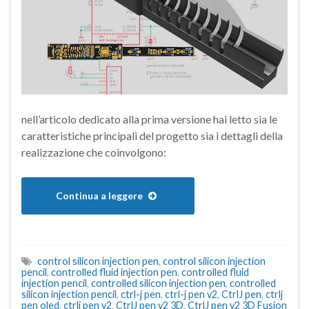
nell’articolo dedicato alla prima versione hai letto sia le
caratteristiche principali del progetto sia i dettagli della
realizzazione che coinvolgono:
Continua a leggere
control silicon injection pen
,
control silicon injection
pencil
,
controlled fluid injection pen
,
controlled fluid
injection pencil
,
controlled silicon injection pen
,
controlled
silicon injection pencil
,
ctrl-j pen
,
ctrl-j pen v2
,
CtrlJ pen
,
ctrlj
pen oled
,
ctrlj pen v2
,
CtrlJ pen v2 3D
,
CtrlJ pen v2 3D Fusion