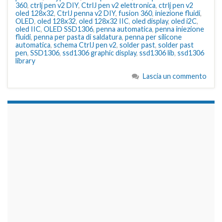
360
,
ctrlj pen v2 DIY
,
CtrlJ pen v2 elettronica
,
ctrlj pen v2
oled 128x32
,
CtrlJ penna v2 DIY
,
fusion 360
,
iniezione fluidi
,
OLED
,
oled 128x32
,
oled 128x32 IIC
,
oled display
,
oled i2C
,
oled IIC
,
OLED SSD1306
,
penna automatica
,
penna iniezione
fluidi
,
penna per pasta di saldatura
,
penna per silicone
automatica
,
schema CtrlJ pen v2
,
solder past
,
solder past
pen
,
SSD1306
,
ssd1306 graphic display
,
ssd1306 lib
,
ssd1306
library
Lascia un commento
займы на карту срочно