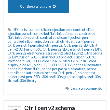
Continua a leggere
3D parts
,
control silicon injection pen
,
control silicon
injection pencil
,
controlled fluid injection pen
,
controlled
fluid injection pencil
,
controlled silicon injection pen
,
controlled silicon injection pencil
,
ctrl-j pen
,
ctrl-j pen v2
,
CtrlJ pen
,
ctrlj pen oled
,
ctrlj pen v2
,
CtrlJ pen v2 3D
,
CtrlJ
pen v2 3D Fusion 360
,
CtrlJ pen v2 3D parts
,
ctrlj pen v2 DIY
,
CtrlJ pen v2 elettronica
,
ctrlj pen v2 oled 128x32
,
CtrlJ penna
v2 DIY
,
fusion 360
,
Fusion 360 3D project
,
Fuzion 360 3D
,
iniezione fluidi
,
OLED
,
oled 128x32
,
oled 128x32 IIC
,
oled
display
,
oled i2C
,
oled IIC
,
OLED SSD1306
,
penna automatica
,
penna iniezione fluidi
,
penna per pasta di saldatura
,
penna
per silicone automatica
,
schema CtrlJ pen v2
,
solder past
,
solder past pen
,
SSD1306
,
ssd1306 graphic display
,
ssd1306
lib
,
ssd1306 library
Lascia un commento
Ctrlj pen v2 schema
GEN