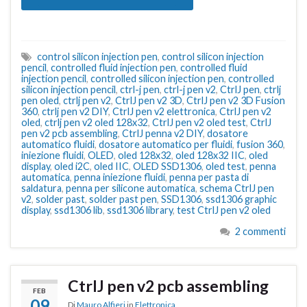
control silicon injection pen
,
control silicon injection
pencil
,
controlled fluid injection pen
,
controlled fluid
injection pencil
,
controlled silicon injection pen
,
controlled
silicon injection pencil
,
ctrl-j pen
,
ctrl-j pen v2
,
CtrlJ pen
,
ctrlj
pen oled
,
ctrlj pen v2
,
CtrlJ pen v2 3D
,
CtrlJ pen v2 3D Fusion
360
,
ctrlj pen v2 DIY
,
CtrlJ pen v2 elettronica
,
CtrlJ pen v2
oled
,
ctrlj pen v2 oled 128x32
,
CtrlJ pen v2 oled test
,
CtrlJ
pen v2 pcb assembling
,
CtrlJ penna v2 DIY
,
dosatore
automatico fluidi
,
dosatore automatico per fluidi
,
fusion 360
,
iniezione fluidi
,
OLED
,
oled 128x32
,
oled 128x32 IIC
,
oled
display
,
oled i2C
,
oled IIC
,
OLED SSD1306
,
oled test
,
penna
automatica
,
penna iniezione fluidi
,
penna per pasta di
saldatura
,
penna per silicone automatica
,
schema CtrlJ pen
v2
,
solder past
,
solder past pen
,
SSD1306
,
ssd1306 graphic
display
,
ssd1306 lib
,
ssd1306 library
,
test CtrlJ pen v2 oled
2 commenti
CtrlJ pen v2 pcb assembling
FEB
09
Di
Mauro Alfieri
in
Elettronica