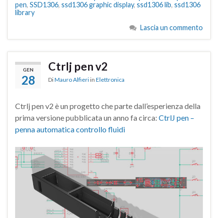
pen
,
SSD1306
,
ssd1306 graphic display
,
ssd1306 lib
,
ssd1306
library
Lascia un commento
Ctrlj pen v2
GEN
28
Di
Mauro Alfieri
in
Elettronica
Ctrlj pen v2 è un progetto che parte dall’esperienza della
prima versione pubblicata un anno fa circa:
CtrlJ pen –
penna automatica controllo fluidi