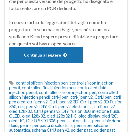
che per questa versione del progetto ho disegnato e
fatto realizzare un PCB dedicato.
In questo articolo leggerai nel dettaglio come ho
progettato lo schema con Eagle, perchè sto ancora
studiando Kicad e spero presto di iniziare a progettare
con questo software open-source.
Continua a leggere
control silicon injection pen
,
control silicon injection
pencil
,
controlled fluid injection pen
,
controlled fluid
injection pencil
,
controlled silicon injection pen
,
controlled
silicon injection pencil
,
ctrl-j pen
,
ctrl-j pen v2
,
CtrlJ pen
,
ctrlj
pen oled
,
ctrlj pen v2
,
CtrlJ pen v2 3D
,
CtrlJ pen v2 3D Fusion
360
,
ctrlj pen v2 DIY
,
CtrlJ pen v2 elettronica
,
ctrlj pen v2
oled 128x32
,
CtrlJ penna v2 DIY
,
fusion 360
,
iniezione fluidi
,
OLED
,
oled 128x32
,
oled 128x32 IIC
,
oled display
,
oled i2C
,
oled IIC
,
OLED SSD1306
,
penna automatica
,
penna iniezione
fluidi
,
penna per pasta di saldatura
,
penna per silicone
automatica
,
schema CtrlJ pen v2
,
solder past
,
solder past