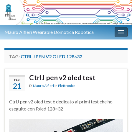
Mauro Alfieri Wearable Domotica Robotica
Attiv
TAG:
CTRLJ PEN V2 OLED 128×32
CtrlJ pen v2 oled test
FEB
21
Di
Mauro Alfieri
in
Elettronica
CtrlJ pen v2 oled test è dedicato ai primi test che ho
eseguito con l’oled 128×32