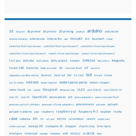
arduino
3d
3d printed
3d printer
3D printing
3d print
adafruit
arduino ide
Attiny85
arduino uno
Arduino Yún
bluetooth
arduino leonardo
arm
BLE
cloud
controlled fluid injection pen
controlled fluid injection pencil
controlled silicon injection pen
controlled silicon injection pencil
control silicon injection pen
control silicon injection pencil
ESP8266
dolly foto
dolly project
encoder
fotografia
CtrlJ pen
dolly photo
fibra ottica
fusion 360
Genuino
i2c
IoT
home assistant
iniezione fluidi
joystick
led
lcd
Linux
lasercut
laser cut
lampadario con fibre ottiche
lcd 16x2
led rgb
motori passo-passo
MKR1000
motori stepper
luci di natale
motori bipolari
Neopixel
motor shield
OLED
nas
natale
Neopixel ring
oled 128x32
oled 128x32 IIC
OpenSCAD
passo-passo
pcb
oled i2C
oled IIC
penna automatica
penna iniezione fluidi
potenziometro
pulsanti
penna per pasta di saldatura
penna per silicone automatica
pulsante
raspberry pi
pulsanti e arduino
raspberry
Raspberry Pi 3
raspbian
pwm
ricetta
robot
servo
RPi
robotica
rtc
servomotori
sketch
sd card
solder past
stampa 3D
stepper
stampante 3d
step to step
solder past pen
time-lapse
wemos
wifi
tinkercad
ws2812B
timelapse
wemake
WS2812
xbee