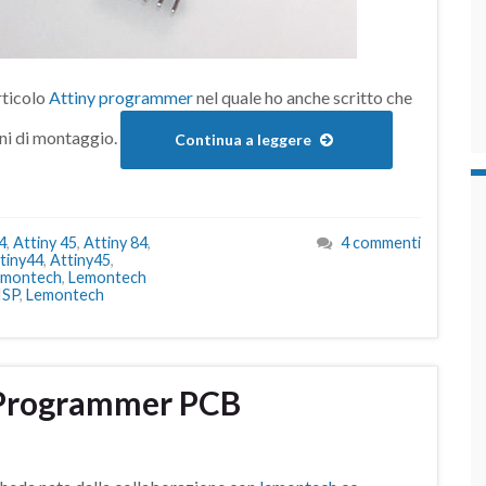
articolo
Attiny programmer
nel quale ho anche scritto che
oni di montaggio.
Continua a leggere
4
,
Attiny 45
,
Attiny 84
,
4 commenti
tiny44
,
Attiny45
,
emontech
,
Lemontech
ISP
,
Lemontech
 Programmer PCB