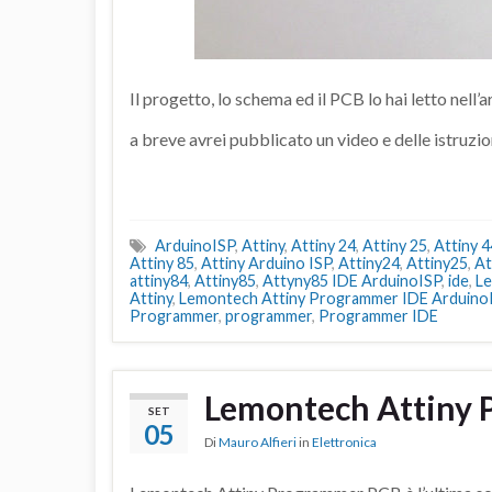
Il progetto, lo schema ed il PCB lo hai letto nell’
a breve avrei pubblicato un video e delle istruzi
ArduinoISP
,
Attiny
,
Attiny 24
,
Attiny 25
,
Attiny 4
Attiny 85
,
Attiny Arduino ISP
,
Attiny24
,
Attiny25
,
At
attiny84
,
Attiny85
,
Attyny85 IDE ArduinoISP
,
ide
,
L
Attiny
,
Lemontech Attiny Programmer IDE Arduino
Programmer
,
programmer
,
Programmer IDE
Lemontech Attiny
SET
05
Di
Mauro Alfieri
in
Elettronica