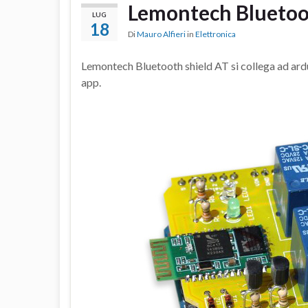
Lemontech Bluetoo
LUG
18
Di
Mauro Alfieri
in
Elettronica
Lemontech Bluetooth shield AT si collega ad ardu
app.