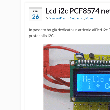
Lcd i2c PCF8574 ne
FEB
26
Di
Mauro Alfieri
in
Elettronica
,
Make
In passato ho già dedicato un articolo all’lcd i2c
protocollo I2C.