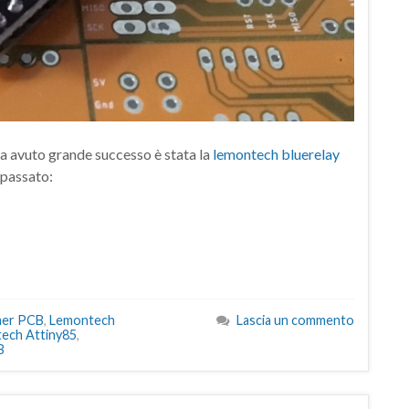
ha avuto grande successo è stata la
lemontech bluerelay
 passato:
mer PCB
,
Lemontech
Lascia un commento
ech Attiny85
,
B