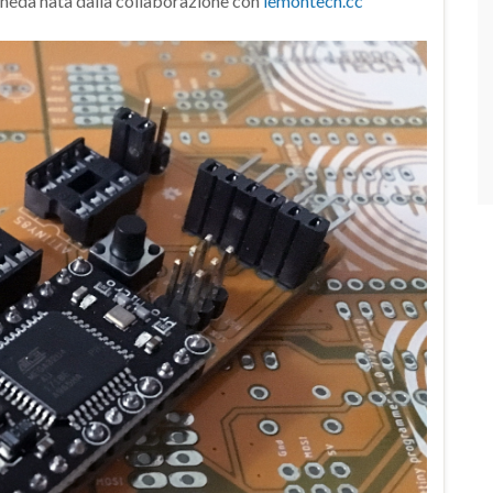
heda nata dalla collaborazione con
lemontech.cc