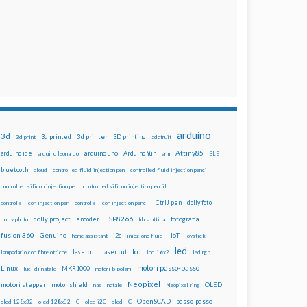
arduino
3d
3d printed
3d printer
3D printing
3d print
adafruit
Attiny85
arduino uno
Arduino Yún
arduino ide
arduino leonardo
arm
BLE
bluetooth
cloud
controlled fluid injection pen
controlled fluid injection pencil
controlled silicon injection pen
controlled silicon injection pencil
dolly foto
control silicon injection pen
control silicon injection pencil
CtrlJ pen
ESP8266
dolly project
encoder
fotografia
dolly photo
fibra ottica
fusion 360
Genuino
i2c
IoT
home assistant
iniezione fluidi
joystick
led
lcd
lasercut
laser cut
lampadario con fibre ottiche
lcd 16x2
led rgb
motori passo-passo
Linux
MKR1000
luci di natale
motori bipolari
Neopixel
motori stepper
motor shield
OLED
nas
natale
Neopixel ring
OpenSCAD
passo-passo
oled 128x32
oled 128x32 IIC
oled i2C
oled IIC