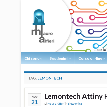
Chi sono
Sostienimi
Corso on-line
TAG:
LEMONTECH
Lemontech Attiny
NOV
21
Di
Mauro Alfieri
in
Elettronica