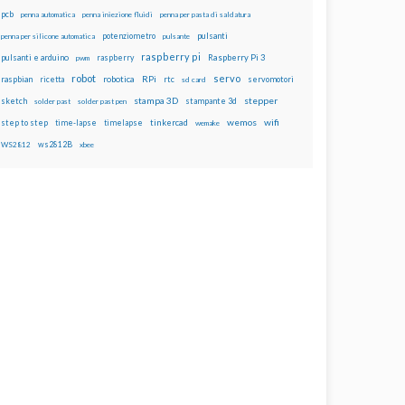
pcb
penna automatica
penna iniezione fluidi
penna per pasta di saldatura
potenziometro
pulsanti
penna per silicone automatica
pulsante
raspberry pi
pulsanti e arduino
raspberry
Raspberry Pi 3
pwm
robot
servo
RPi
raspbian
robotica
rtc
servomotori
ricetta
sd card
stampa 3D
stepper
sketch
stampante 3d
solder past
solder past pen
wemos
wifi
step to step
tinkercad
time-lapse
timelapse
wemake
ws2812B
WS2812
xbee