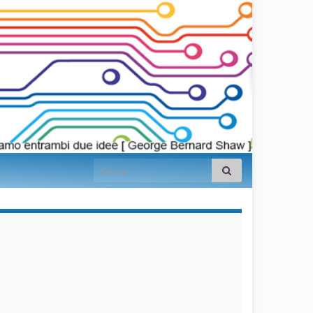
Search for:
займы на
карту срочно