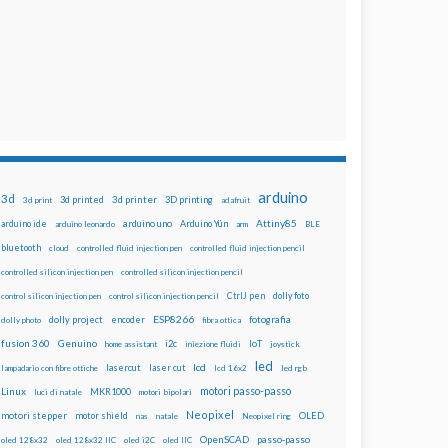
arduino
3d
3d printed
3d printer
3D printing
3d print
adafruit
Attiny85
arduino uno
Arduino Yún
arduino ide
arduino leonardo
arm
BLE
bluetooth
cloud
controlled fluid injection pen
controlled fluid injection pencil
controlled silicon injection pen
controlled silicon injection pencil
dolly foto
control silicon injection pen
control silicon injection pencil
CtrlJ pen
ESP8266
dolly project
encoder
fotografia
dolly photo
fibra ottica
fusion 360
Genuino
i2c
IoT
home assistant
iniezione fluidi
joystick
led
lcd
lasercut
laser cut
lampadario con fibre ottiche
lcd 16x2
led rgb
motori passo-passo
Linux
MKR1000
luci di natale
motori bipolari
Neopixel
motori stepper
motor shield
OLED
nas
natale
Neopixel ring
OpenSCAD
passo-passo
oled 128x32
oled 128x32 IIC
oled i2C
oled IIC