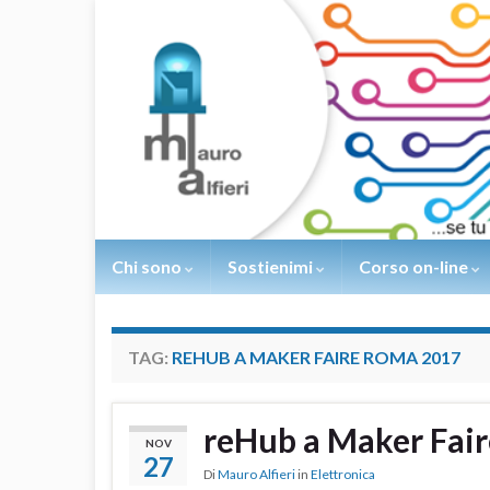
Chi sono
Sostienimi
Corso on-line
TAG:
REHUB A MAKER FAIRE ROMA 2017
reHub a Maker Fa
NOV
27
Di
Mauro Alfieri
in
Elettronica