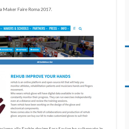
 a Maker Faire Roma 2017.
nsiame alla Fashin design Sara Savian ho sviluppato in