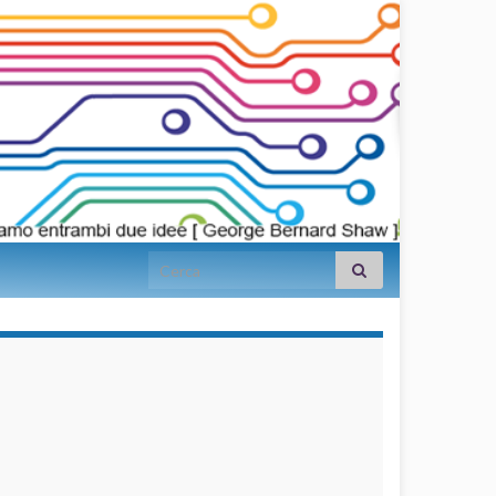
Search for:
займы на
карту срочно