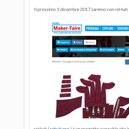
Il prossimo 1 dicembre 2017 saremo con reHub
reHub (
rehub.pro
) è un progetto wareable che i