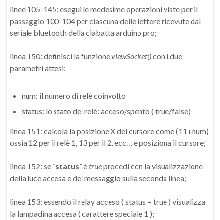
linee 105-145: esegui le medesime operazioni viste per il
passaggio 100-104 per ciascuna delle lettere ricevute dal
seriale bluetooth della ciabatta arduino pro;
linea 150: definisci la funzione
viewSocket()
con i due
parametri attesi:
num: il numero di relè coinvolto
status: lo stato del relè: acceso/spento ( true/false)
linea 151: calcola la posizione X del cursore come (11+num)
ossia 12 per il relè 1, 13 per il 2, ecc… e posiziona il cursore;
linea 152: se “
status
” è
true
procedi con la visualizzazione
della luce accesa e del messaggio sulla seconda linea;
linea 153: essendo il relay acceso ( status = true ) visualizza
la lampadina accesa ( carattere speciale 1 );