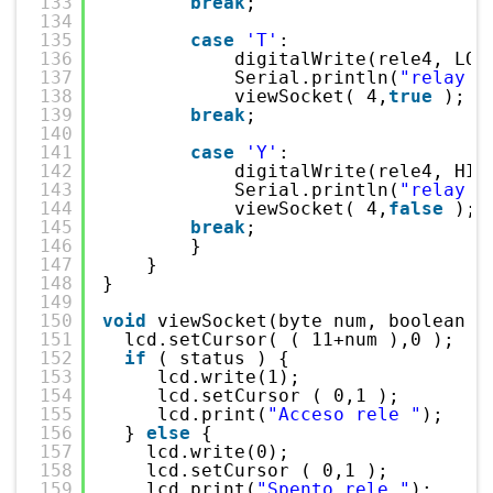
133
break
;
134
135
case
'T'
:
136
digitalWrite(rele4, LOW
137
Serial.println(
"relay 4
138
viewSocket( 4,
true
);
139
break
;
140
141
case
'Y'
:
142
digitalWrite(rele4, HIG
143
Serial.println(
"relay 4
144
viewSocket( 4,
false
);
145
break
;
146
}
147
}   
148
}
149
150
void
viewSocket(byte num, boolean s
151
lcd.setCursor( ( 11+num ),0 );
152
if
( status ) { 
153
lcd.write(1); 
154
lcd.setCursor ( 0,1 );
155
lcd.print(
"Acceso rele "
); 
156
} 
else
{ 
157
lcd.write(0);
158
lcd.setCursor ( 0,1 );
159
lcd.print(
"Spento rele "
);