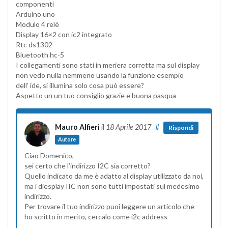
componenti
Arduino uno
Modulo 4 relè
Display 16×2 con ic2 integrato
Rtc ds1302
Bluetooth hc-5
I collegamenti sono stati in meriera corretta ma sul display
non vedo nulla nemmeno usando la funzione esempio
dell’ ide, si illumina solo cosa può essere?
Aspetto un un tuo consiglio grazie e buona pasqua
Mauro Alfieri
il
18 Aprile 2017
#
Rispondi
Autore
Ciao Domenico,
sei certo che l’indirizzo I2C sia corretto?
Quello indicato da me è adatto al display utilizzato da noi,
ma i diesplay IIC non sono tutti impostati sul medesimo
indirizzo.
Per trovare il tuo indirizzo puoi leggere un articolo che
ho scritto in merito, cercalo come i2c address