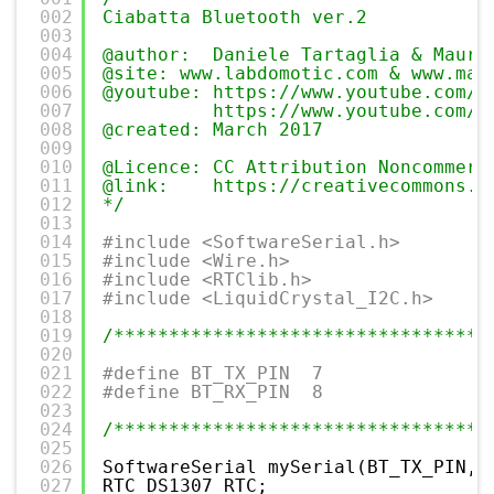
002
Ciabatta Bluetooth ver.2 
003
004
@author:  Daniele Tartaglia & Mauro
005
@site: www.labdomotic.com & www.mau
006
@youtube: https://www.youtube.com/u
007
https://www.youtube.com/u
008
@created: March 2017
009
010
@Licence: CC Attribution Noncommerc
011
@link:    https://creativecommons.o
012
*/
013
014
#include <SoftwareSerial.h>
015
#include <Wire.h>
016
#include <RTClib.h>
017
#include <LiquidCrystal_I2C.h>
018
019
/**********************************
020
021
#define BT_TX_PIN  7
022
#define BT_RX_PIN  8
023
024
/**********************************
025
026
SoftwareSerial mySerial(BT_TX_PIN, 
027
RTC_DS1307 RTC;