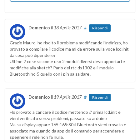
Domenico
il
18 Aprile 2017
#
Rispondi
Grazie Mauro, ho risolto il problema modificando l’indirizzo, ho
provato a compilare il codice ma mi da errore sulla voce lcd.init
da cosa può dipendere?
Ultime 2 cose siccome uso 2 moduli diversi devo apportarte
modifiche alla sketch? Parlo del rtc ds1302 e il modulo
Bluetooth hc-5 quello con i pin sa saldare .
Domenico
il
19 Aprile 2017
#
Rispondi
Ho provato a caricare il codice mettendo // prima lcd.init e
vieni verificato senza problemi, passato su arduino
Ma su display appare 165:165:80 il Bluetooth vieni trovato e
associato ma quando da app do il comando per accendere o
spegnere il relè non fa nulla.