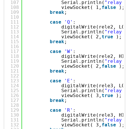
107
Serial.println(
"relay 1
108
viewSocket( 1,
false
);
109
break
;
110
111
case
'Q'
:
112
digitalWrite(rele2, LOW
113
Serial.println(
"relay 2
114
viewSocket( 2,
true
);
115
break
;
116
117
case
'W'
:
118
digitalWrite(rele2, HIG
119
Serial.println(
"relay 2
120
viewSocket( 2,
false
);
121
break
;
122
123
case
'E'
:
124
digitalWrite(rele3, LOW
125
Serial.println(
"relay 3
126
viewSocket( 3,
true
);
127
break
;
128
129
case
'R'
:
130
digitalWrite(rele3, HIG
131
Serial.println(
"relay 3
132
viewSocket( 3,
false
);