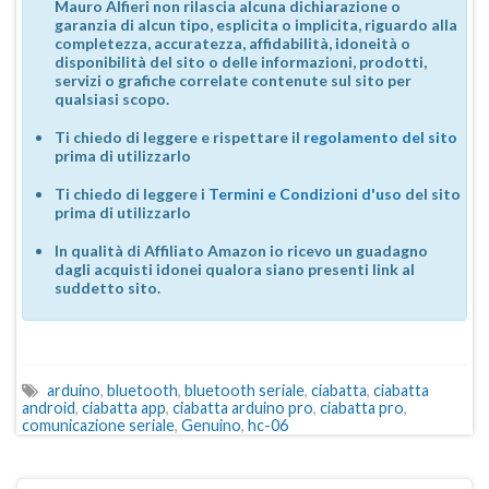
Mauro Alfieri non rilascia alcuna dichiarazione o
garanzia di alcun tipo, esplicita o implicita, riguardo alla
completezza, accuratezza, affidabilità, idoneità o
disponibilità del sito o delle informazioni, prodotti,
servizi o grafiche correlate contenute sul sito per
qualsiasi scopo.
Ti chiedo di leggere e rispettare il
regolamento del sito
prima di utilizzarlo
Ti chiedo di leggere i
Termini e Condizioni d'uso
del sito
prima di utilizzarlo
In qualità di Affiliato Amazon io ricevo un guadagno
dagli acquisti idonei qualora siano presenti link al
suddetto sito.
arduino
,
bluetooth
,
bluetooth seriale
,
ciabatta
,
ciabatta
android
,
ciabatta app
,
ciabatta arduino pro
,
ciabatta pro
,
comunicazione seriale
,
Genuino
,
hc-06