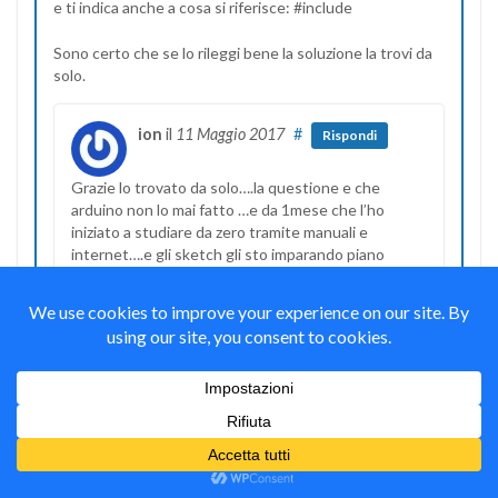
e ti indica anche a cosa si riferisce: #include
Sono certo che se lo rileggi bene la soluzione la trovi da
solo.
ion
il
11 Maggio 2017
#
Rispondi
Grazie lo trovato da solo….la questione e che
arduino non lo mai fatto …e da 1mese che l’ho
iniziato a studiare da zero tramite manuali e
internet….e gli sketch gli sto imparando piano
piano….cmq sono l’unico della mia classe che fa
arduino (nel programma non ce)
Mauro Alfieri
il
11 Maggio 2017
#
Autore
Rispondi
Bene Ion,
sono certo che tu sia diventato più bravo con