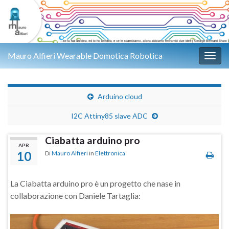
Mauro Alfieri Wearable Domotica Robotica
Attiv
Arduino cloud
I2C Attiny85 slave ADC
Ciabatta arduino pro
APR
10
Di
Mauro Alfieri
in
Elettronica
La Ciabatta arduino pro è un progetto che nase in
collaborazione con Daniele Tartaglia: