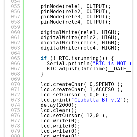
054
055
pinMode(rele1, OUTPUT);
056
pinMode(rele2, OUTPUT);
057
pinMode(rele3, OUTPUT);
058
pinMode(rele4, OUTPUT);
059
060
digitalWrite(rele1, HIGH);
061
digitalWrite(rele2, HIGH);
062
digitalWrite(rele3, HIGH);
063
digitalWrite(rele4, HIGH);
064
065
if
(! RTC.isrunning()) {
066
Serial.println(
"RTC is NOT ru
067
RTC.adjust(DateTime(__DATE__,
068
}
069
070
lcd.createChar( 0,SPENTO );
071
lcd.createChar( 1,ACCESO );
072
lcd.setCursor ( 0,0 );
073
lcd.print(
"Ciabatta BT v.2"
);
074
delay(2000);
075
lcd.clear();
076
lcd.setCursor( 12,0 );
077
lcd.write(0);
078
lcd.write(0);
079
lcd.write(0);
080
lcd.write(0);