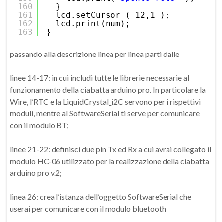
160
}
161
lcd.setCursor ( 12,1 );
162
lcd.print(num);
163
}
passando alla descrizione linea per linea parti dalle
linee 14-17: in cui includi tutte le librerie necessarie al
funzionamento della ciabatta arduino pro. In particolare la
Wire, l’RTC e la LiquidCrystal_i2C servono per i rispettivi
moduli, mentre al SoftwareSerial ti serve per comunicare
con il modulo BT;
linee 21-22: definisci due pin Tx ed Rx a cui avrai collegato il
modulo HC-06 utilizzato per la realizzazione della ciabatta
arduino pro v.2;
linea 26: crea l’istanza dell’oggetto SoftwareSerial che
userai per comunicare con il modulo bluetooth;