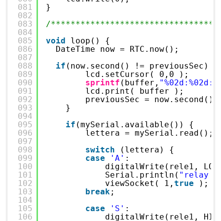
081
}
082
083
/**********************************
084
085
void
loop() {
086
DateTime now = RTC.now();
087
088
if
(now.second() != previousSec) {
089
lcd.setCursor( 0,0 );
090
sprintf
(buffer,
"%02d:%02d:%
091
lcd.print( buffer );
092
previousSec = now.second();
093
}
094
095
if
(mySerial.available()) { 
096
lettera = mySerial.read(); 
097
098
switch
(lettera) {
099
case
'A'
:
100
digitalWrite(rele1, LOW
101
Serial.println(
"relay 1
102
viewSocket( 1,
true
);
103
break
;
104
105
case
'S'
:
106
digitalWrite(rele1, HIG