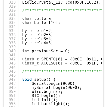
028
LiquidCrystal_I2C lcd(0x3F,16,2);
029
030
/**********************************
031
032
char
lettera;
033
char
buffer[16];
034
035
byte rele1=2;
036
byte rele2=3;
037
byte rele3=4;
038
byte rele4=5;
039
040
int
previousSec = 0;
041
042
uint8_t
SPENTO[8] = {0x0E, 0x11, 0x
043
uint8_t
ACCESO[8] = {0x0E, 0x1F, 0x
044
045
/**********************************
046
047
void
setup() {
048
Serial.begin(9600);
049
mySerial.begin(9600);
050
Wire.begin();
051
RTC.begin();
052
lcd.init();
053
lcd.backlight(); 