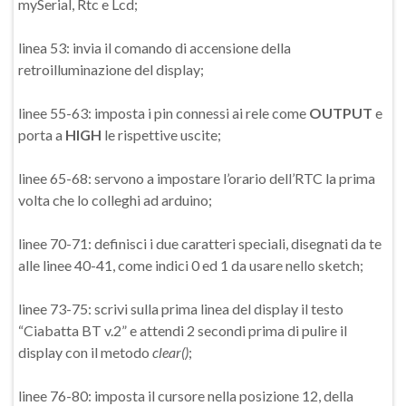
mySerial, Rtc e Lcd;
linea 53: invia il comando di accensione della
retroilluminazione del display;
linee 55-63: imposta i pin connessi ai rele come
OUTPUT
e
porta a
HIGH
le rispettive uscite;
linee 65-68: servono a impostare l’orario dell’RTC la prima
volta che lo colleghi ad arduino;
linee 70-71: definisci i due caratteri speciali, disegnati da te
alle linee 40-41, come indici 0 ed 1 da usare nello sketch;
linee 73-75: scrivi sulla prima linea del display il testo
“Ciabatta BT v.2” e attendi 2 secondi prima di pulire il
display con il metodo
clear()
;
linee 76-80: imposta il cursore nella posizione 12, della