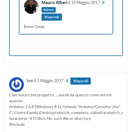
Mauro Alfieri
il
19 Maggio 2017
#
Autore
Rispondi
Bene Omar
Ion
il
5 Maggio 2017
#
Rispondi
Ciao mauro bel progetto ….ma mi da questo come errore
questo:
Arduino:1.6.8 (Windows 8.1), Scheda:”Arduino/Genuino Uno”
C:\Users\Family\Desktop\sketch_completo_ciabatta\sketch_comple
fatal error: RTClib.h: No such file or directory
#include