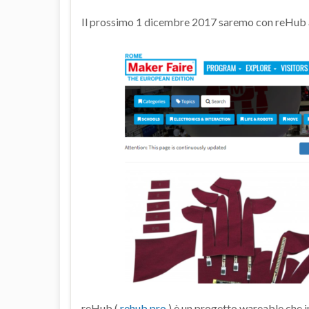
Il prossimo 1 dicembre 2017 saremo con reHub
reHub (
rehub.pro
) è un progetto wareable che i