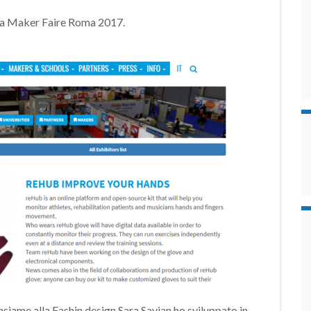
 a Maker Faire Roma 2017.
nsiame alla Fashin design Sara Savian ho sviluppato in