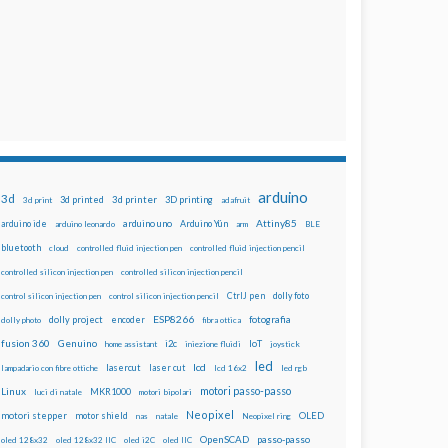
arduino
3d
3d printed
3d printer
3D printing
3d print
adafruit
Attiny85
arduino uno
Arduino Yún
arduino ide
arduino leonardo
arm
BLE
bluetooth
cloud
controlled fluid injection pen
controlled fluid injection pencil
controlled silicon injection pen
controlled silicon injection pencil
dolly foto
control silicon injection pen
control silicon injection pencil
CtrlJ pen
ESP8266
dolly project
encoder
fotografia
dolly photo
fibra ottica
fusion 360
Genuino
i2c
IoT
home assistant
iniezione fluidi
joystick
led
lcd
lasercut
laser cut
lampadario con fibre ottiche
lcd 16x2
led rgb
motori passo-passo
Linux
MKR1000
luci di natale
motori bipolari
Neopixel
motori stepper
motor shield
OLED
nas
natale
Neopixel ring
OpenSCAD
passo-passo
oled 128x32
oled 128x32 IIC
oled i2C
oled IIC