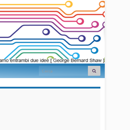
Search for:
займы на
карту срочно