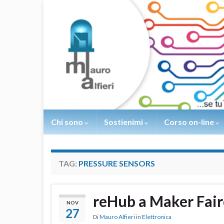
Chi sono
Sostienimi
Corso on-line
TAG:
PRESSURE SENSORS
reHub a Maker Fa
NOV
27
Di
Mauro Alfieri
in
Elettronica