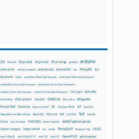
arduino
3d
3d printed
3d printer
3D printing
3d print
adafruit
Attiny85
arduino uno
Arduino Yún
arduino ide
arduino leonardo
arm
BLE
bluetooth
cloud
controlled fluid injection pen
controlled fluid injection pencil
controlled silicon injection pen
controlled silicon injection pencil
dolly foto
control silicon injection pen
control silicon injection pencil
CtrlJ pen
ESP8266
dolly project
encoder
fotografia
dolly photo
fibra ottica
fusion 360
Genuino
i2c
IoT
home assistant
iniezione fluidi
joystick
led
lcd
lasercut
laser cut
lampadario con fibre ottiche
lcd 16x2
led rgb
motori passo-passo
Linux
MKR1000
luci di natale
motori bipolari
Neopixel
motori stepper
motor shield
OLED
nas
natale
Neopixel ring
OpenSCAD
passo-passo
oled 128x32
oled 128x32 IIC
oled i2C
oled IIC