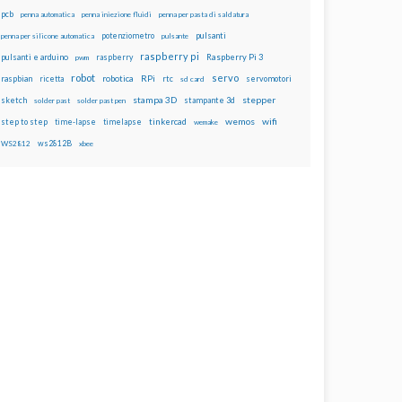
pcb
penna automatica
penna iniezione fluidi
penna per pasta di saldatura
potenziometro
pulsanti
penna per silicone automatica
pulsante
raspberry pi
pulsanti e arduino
raspberry
Raspberry Pi 3
pwm
robot
servo
RPi
raspbian
robotica
rtc
servomotori
ricetta
sd card
stampa 3D
stepper
sketch
stampante 3d
solder past
solder past pen
wemos
wifi
step to step
tinkercad
time-lapse
timelapse
wemake
ws2812B
WS2812
xbee