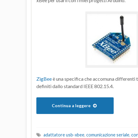
xBee per usarli con i miei progetti Arduino.
ZigBee
è una specifica che accomuna differenti t
definiti dallo standard IEEE 802.15.4.
Continua a leggere
adattatore usb-xbee
,
comunicazione seriale
,
con