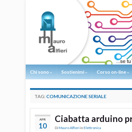
Chi sono
Sostienimi
Corso on-line
TAG:
COMUNICAZIONE SERIALE
Ciabatta arduino p
APR
10
Di
Mauro Alfieri
in
Elettronica