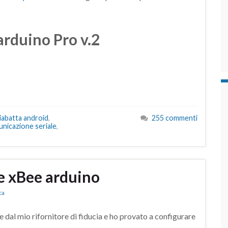
arduino Pro v.2
iabatta android
,
255 commenti
nicazione seriale
,
re xBee arduino
ca
dal mio rifornitore di fiducia e ho provato a configurare