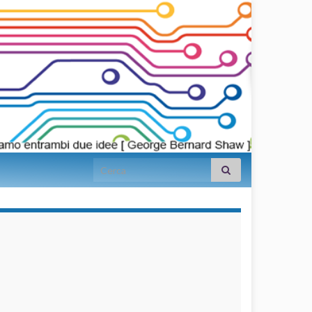
Search for:
займы на
карту срочно