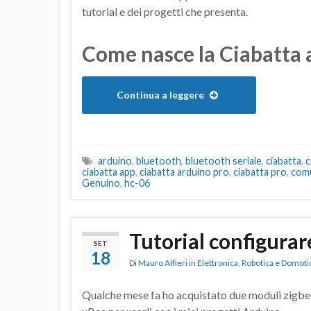
tutorial e dei progetti che presenta.
Come nasce la Ciabatta 
Continua a leggere
arduino
,
bluetooth
,
bluetooth seriale
,
ciabatta
,
c
ciabatta app
,
ciabatta arduino pro
,
ciabatta pro
,
comu
Genuino
,
hc-06
Tutorial configura
SET
18
Di
Mauro Alfieri
in
Elettronica
,
Robotica e Domoti
Qualche mese fa ho acquistato due moduli zigbee 