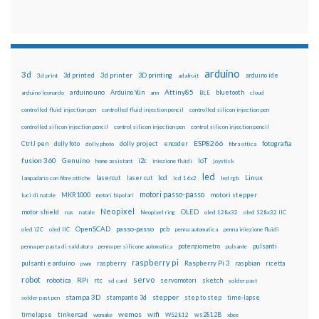
arduino
3d
3d printed
3d printer
3D printing
3d print
adafruit
arduino ide
Attiny85
arduino uno
Arduino Yún
bluetooth
arduino leonardo
arm
BLE
cloud
controlled fluid injection pen
controlled fluid injection pencil
controlled silicon injection pen
controlled silicon injection pencil
control silicon injection pen
control silicon injection pencil
ESP8266
dolly foto
dolly project
encoder
fotografia
CtrlJ pen
dolly photo
fibra ottica
fusion 360
Genuino
i2c
IoT
home assistant
iniezione fluidi
joystick
led
lcd
Linux
lasercut
laser cut
lampadario con fibre ottiche
lcd 16x2
led rgb
motori passo-passo
MKR1000
motori stepper
luci di natale
motori bipolari
Neopixel
motor shield
OLED
nas
natale
Neopixel ring
oled 128x32
oled 128x32 IIC
OpenSCAD
passo-passo
pcb
oled i2C
oled IIC
penna automatica
penna iniezione fluidi
potenziometro
pulsanti
penna per pasta di saldatura
penna per silicone automatica
pulsante
raspberry pi
pulsanti e arduino
raspberry
Raspberry Pi 3
raspbian
pwm
ricetta
robot
servo
RPi
robotica
rtc
servomotori
sketch
sd card
solder past
stampa 3D
stepper
stampante 3d
step to step
solder past pen
time-lapse
wemos
wifi
tinkercad
ws2812B
timelapse
wemake
WS2812
xbee