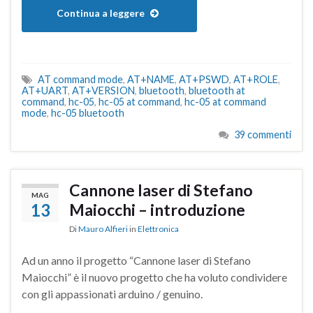
Continua a leggere
AT command mode
,
AT+NAME
,
AT+PSWD
,
AT+ROLE
,
AT+UART
,
AT+VERSION
,
bluetooth
,
bluetooth at
command
,
hc-05
,
hc-05 at command
,
hc-05 at command
mode
,
hc-05 bluetooth
39 commenti
Cannone laser di Stefano
MAG
13
Maiocchi – introduzione
Di
Mauro Alfieri
in
Elettronica
Ad un anno il progetto “Cannone laser di Stefano
Maiocchi” è il nuovo progetto che ha voluto condividere
con gli appassionati arduino / genuino.