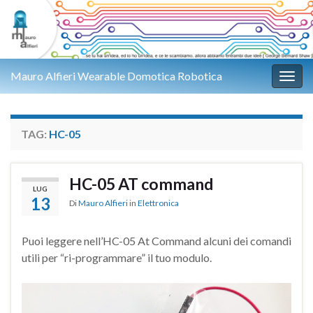
Mauro Alfieri Wearable Domotica Robotica
Attiv
TAG:
HC-05
HC-05 AT command
LUG
13
Di
Mauro Alfieri
in
Elettronica
Puoi leggere nell’HC-05 At Command alcuni dei comandi
utili per “ri-programmare” il tuo modulo.