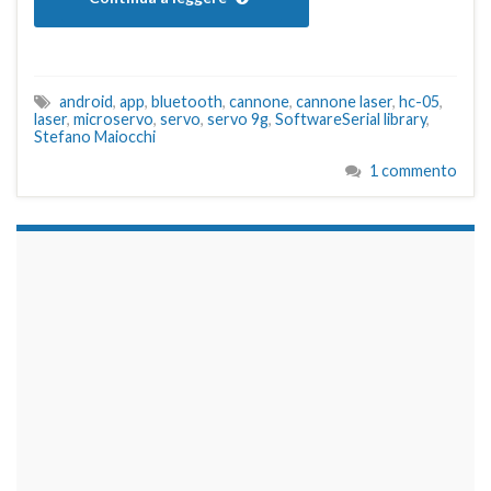
android
,
app
,
bluetooth
,
cannone
,
cannone laser
,
hc-05
,
laser
,
microservo
,
servo
,
servo 9g
,
SoftwareSerial library
,
Stefano Maiocchi
1 commento
займы на карту срочно