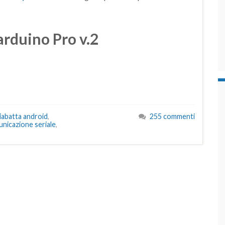
arduino Pro v.2
iabatta android
,
255 commenti
nicazione seriale
,