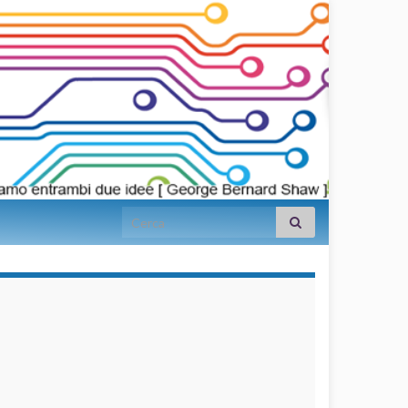
Search for:
займы на
карту срочно