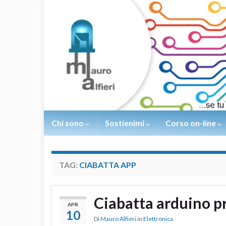
Chi sono
Sostienimi
Corso on-line
TAG:
CIABATTA APP
Ciabatta arduino p
APR
10
Di
Mauro Alfieri
in
Elettronica