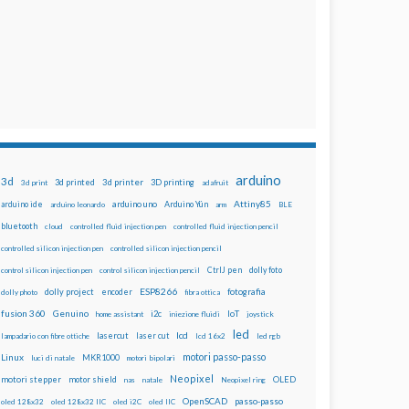
arduino
3d
3d printed
3d printer
3D printing
3d print
adafruit
Attiny85
arduino uno
Arduino Yún
arduino ide
arduino leonardo
arm
BLE
bluetooth
cloud
controlled fluid injection pen
controlled fluid injection pencil
controlled silicon injection pen
controlled silicon injection pencil
dolly foto
control silicon injection pen
control silicon injection pencil
CtrlJ pen
ESP8266
dolly project
encoder
fotografia
dolly photo
fibra ottica
fusion 360
Genuino
i2c
IoT
home assistant
iniezione fluidi
joystick
led
lcd
lasercut
laser cut
lampadario con fibre ottiche
lcd 16x2
led rgb
motori passo-passo
Linux
MKR1000
luci di natale
motori bipolari
Neopixel
motori stepper
motor shield
OLED
nas
natale
Neopixel ring
OpenSCAD
passo-passo
oled 128x32
oled 128x32 IIC
oled i2C
oled IIC