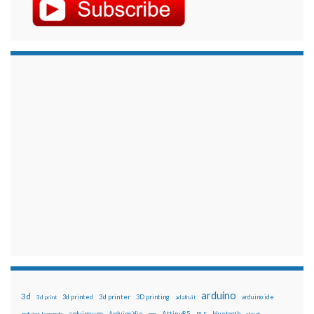
arduino
3d
3d printed
3d printer
3D printing
3d print
adafruit
arduino ide
Attiny85
arduino uno
Arduino Yún
bluetooth
arduino leonardo
arm
BLE
cloud