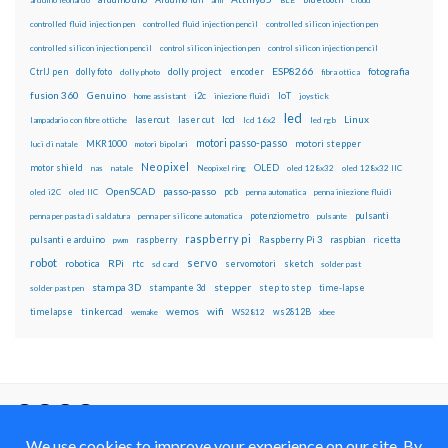
controlled fluid injection pen
controlled fluid injection pencil
controlled silicon injection pen
controlled silicon injection pencil
control silicon injection pen
control silicon injection pencil
ESP8266
dolly foto
dolly project
encoder
fotografia
CtrlJ pen
dolly photo
fibra ottica
fusion 360
Genuino
i2c
IoT
home assistant
iniezione fluidi
joystick
led
lcd
Linux
lasercut
laser cut
lampadario con fibre ottiche
lcd 16x2
led rgb
motori passo-passo
MKR1000
motori stepper
luci di natale
motori bipolari
Neopixel
motor shield
OLED
nas
natale
Neopixel ring
oled 128x32
oled 128x32 IIC
OpenSCAD
passo-passo
pcb
oled i2C
oled IIC
penna automatica
penna iniezione fluidi
potenziometro
pulsanti
penna per pasta di saldatura
penna per silicone automatica
pulsante
raspberry pi
pulsanti e arduino
raspberry
Raspberry Pi 3
raspbian
pwm
ricetta
robot
servo
RPi
robotica
rtc
servomotori
sketch
sd card
solder past
stampa 3D
stepper
stampante 3d
step to step
solder past pen
time-lapse
wemos
wifi
tinkercad
ws2812B
timelapse
wemake
WS2812
xbee
Il blog mauroalfieri.it ed i suoi contenuti sono distribuiti
con Licenza
Creative Commons Attribution Non commercial Share