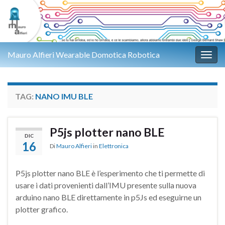
Mauro Alfieri Wearable Domotica Robotica
Attiv
TAG:
NANO IMU BLE
P5js plotter nano BLE
DIC
16
Di
Mauro Alfieri
in
Elettronica
P5js plotter nano BLE è l’esperimento che ti permette di
usare i dati provenienti dall’IMU presente sulla nuova
arduino nano BLE direttamente in p5Js ed eseguirne un
plotter grafico.