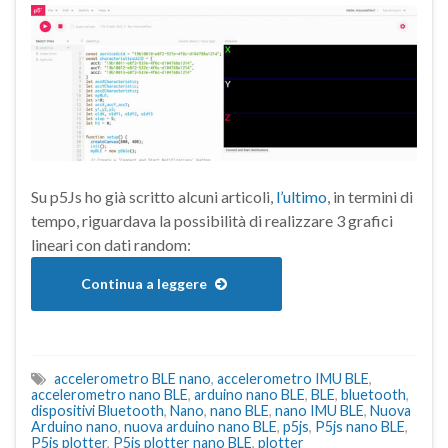
Su p5Js ho già scritto alcuni articoli,
l’ultimo
, in termini di
tempo, riguardava la possibilità di realizzare 3 grafici
lineari con dati random:
Continua a leggere
accelerometro BLE nano
,
accelerometro IMU BLE
,
accelerometro nano BLE
,
arduino nano BLE
,
BLE
,
bluetooth
,
dispositivi Bluetooth
,
Nano
,
nano BLE
,
nano IMU BLE
,
Nuova
Arduino nano
,
nuova arduino nano BLE
,
p5js
,
P5js nano BLE
,
P5js plotter
,
P5js plotter nano BLE
,
plotter