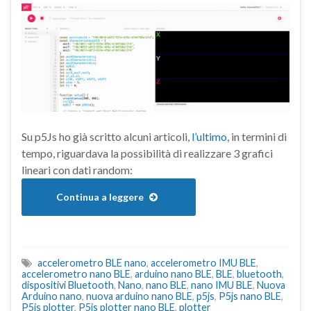
Su p5Js ho già scritto alcuni articoli,
l’ultimo
, in termini di
tempo, riguardava la possibilità di realizzare 3 grafici
lineari con dati random:
Continua a leggere
accelerometro BLE nano
,
accelerometro IMU BLE
,
accelerometro nano BLE
,
arduino nano BLE
,
BLE
,
bluetooth
,
dispositivi Bluetooth
,
Nano
,
nano BLE
,
nano IMU BLE
,
Nuova
Arduino nano
,
nuova arduino nano BLE
,
p5js
,
P5js nano BLE
,
P5js plotter
,
P5js plotter nano BLE
,
plotter