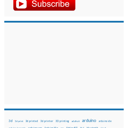
arduino
3d
3d printed
3d printer
3D printing
3d print
adafruit
arduino ide
Attiny85
arduino uno
Arduino Yún
bluetooth
arduino leonardo
arm
BLE
cloud