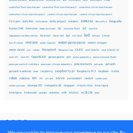
controlled fluid injection pen
controlled fluid injection pencil
controlled silicon injection pen
controlled silicon injection pencil
control silicon injection pen
control silicon injection pencil
ESP8266
dolly foto
dolly project
encoder
fotografia
CtrlJ pen
dolly photo
fibra ottica
fusion 360
Genuino
i2c
IoT
home assistant
iniezione fluidi
joystick
led
lcd
Linux
lasercut
laser cut
lampadario con fibre ottiche
lcd 16x2
led rgb
motori passo-passo
MKR1000
motori stepper
luci di natale
motori bipolari
Neopixel
motor shield
OLED
nas
natale
Neopixel ring
oled 128x32
oled 128x32 IIC
OpenSCAD
passo-passo
pcb
oled i2C
oled IIC
penna automatica
penna iniezione fluidi
potenziometro
pulsanti
penna per pasta di saldatura
penna per silicone automatica
pulsante
raspberry pi
pulsanti e arduino
raspberry
Raspberry Pi 3
raspbian
pwm
ricetta
robot
servo
RPi
robotica
rtc
servomotori
sketch
sd card
solder past
stampa 3D
stepper
stampante 3d
step to step
solder past pen
time-lapse
wemos
wifi
tinkercad
ws2812B
timelapse
wemake
WS2812
xbee
Il blog mauroalfieri.it ed i suoi contenuti sono distribuiti
con Licenza
Creative Commons Attribution Non commercial Share