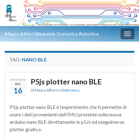
Mauro Alfieri Wearable Domotica Robotica
Attiv
TAG:
NANO BLE
P5js plotter nano BLE
DIC
16
Di
Mauro Alfieri
in
Elettronica
P5js plotter nano BLE è l’esperimento che ti permette di
usare i dati provenienti dall’IMU presente sulla nuova
arduino nano BLE direttamente in p5Js ed eseguirne un
plotter grafico.