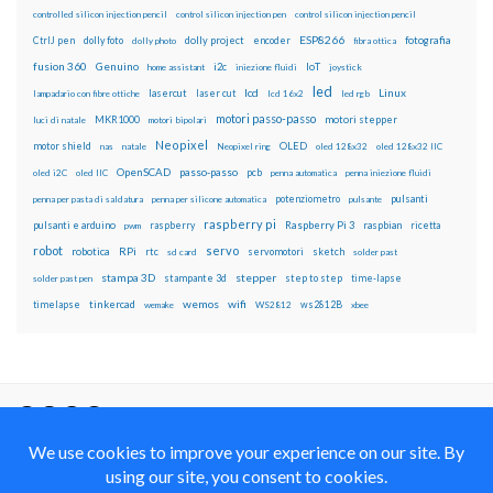
controlled silicon injection pencil
control silicon injection pen
control silicon injection pencil
ESP8266
dolly foto
dolly project
encoder
fotografia
CtrlJ pen
dolly photo
fibra ottica
fusion 360
Genuino
i2c
IoT
home assistant
iniezione fluidi
joystick
led
lcd
Linux
lasercut
laser cut
lampadario con fibre ottiche
lcd 16x2
led rgb
motori passo-passo
MKR1000
motori stepper
luci di natale
motori bipolari
Neopixel
motor shield
OLED
nas
natale
Neopixel ring
oled 128x32
oled 128x32 IIC
OpenSCAD
passo-passo
pcb
oled i2C
oled IIC
penna automatica
penna iniezione fluidi
potenziometro
pulsanti
penna per pasta di saldatura
penna per silicone automatica
pulsante
raspberry pi
pulsanti e arduino
raspberry
Raspberry Pi 3
raspbian
pwm
ricetta
robot
servo
RPi
robotica
rtc
servomotori
sketch
sd card
solder past
stampa 3D
stepper
stampante 3d
step to step
solder past pen
time-lapse
wemos
wifi
tinkercad
ws2812B
timelapse
wemake
WS2812
xbee
Il blog mauroalfieri.it ed i suoi contenuti sono distribuiti
con Licenza
Creative Commons Attribution Non commercial Share
Alike 4.0 International