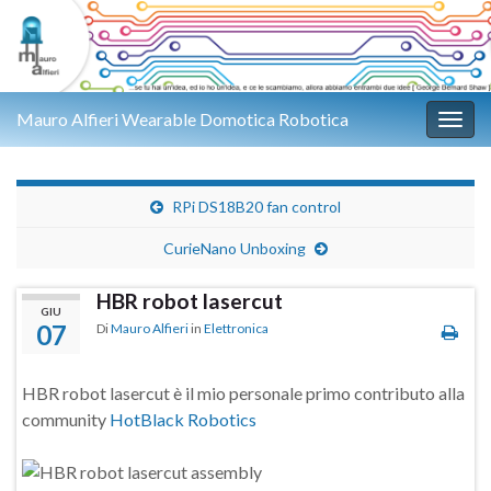
Mauro Alfieri Wearable Domotica Robotica
Attiv
RPi DS18B20 fan control
CurieNano Unboxing
HBR robot lasercut
GIU
07
Di
Mauro Alfieri
in
Elettronica
HBR robot lasercut è il mio personale primo contributo alla
community
HotBlack Robotics