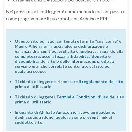
Nei prossimi articoli leggerai come montarlo passo-passo e
come programmare il tuo robot, con Arduino e RPi.
Questo sito ed i suoi contenuti è fornito "così com'è" e
Mauro Alfieri non rilascia alcuna dichiarazione o
garanzia di alcun tipo, esplicita o implicita, riguardo alla
completezza, accuratezza, affidabilità, idoneità o
disponibilità del sito o delle informazioni, prodotti,
servizi o grafiche correlate contenute sul sito per
qualsiasi scopo.
Ti chiedo di leggere e rispettare il
regolamento del sito
prima di utilizzarlo
Ti chiedo di leggere i
Termini e Condizioni d'uso
del sito
prima di utilizzarlo
In qualità di Affiliato Amazon io ricevo un guadagno
dagli acquisti idonei qualora siano presenti link al
suddetto sito.