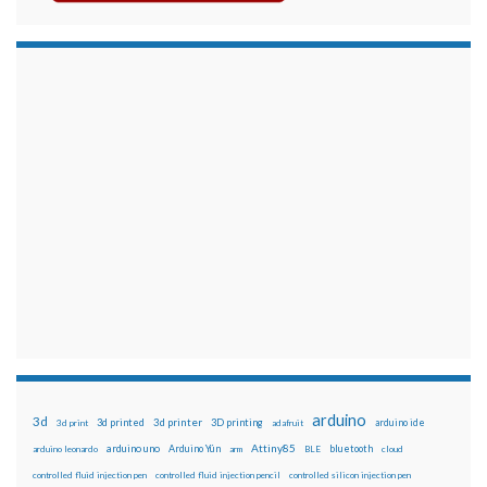
arduino
3d
3d printed
3d printer
3D printing
3d print
adafruit
arduino ide
Attiny85
arduino uno
Arduino Yún
bluetooth
arduino leonardo
arm
BLE
cloud
controlled fluid injection pen
controlled fluid injection pencil
controlled silicon injection pen