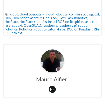
cloud
,
cloud computing
,
cloud robotics
,
community
,
dwg
,
dxf
,
HBR
,
HBR robot lasercut
,
Hot Black
,
Hot Black Robotics
,
HotBlack
,
HotBlack robotics
,
install ROS on Raspbian
,
lasercut
,
lasercut dxf
,
OpenSCAD
,
raspberry
,
raspberry pi
,
robot
,
robotica
,
Robotics
,
robotics tutorial
,
ros
,
ROS on Raspbian
,
RPi
,
STL
,
stl2dxf
Mauro Alfieri