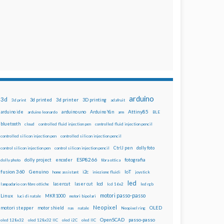
arduino
3d
3d printed
3d printer
3D printing
3d print
adafruit
Attiny85
arduino uno
Arduino Yún
arduino ide
arduino leonardo
arm
BLE
bluetooth
cloud
controlled fluid injection pen
controlled fluid injection pencil
controlled silicon injection pen
controlled silicon injection pencil
dolly foto
control silicon injection pen
control silicon injection pencil
CtrlJ pen
ESP8266
dolly project
encoder
fotografia
dolly photo
fibra ottica
fusion 360
Genuino
i2c
IoT
home assistant
iniezione fluidi
joystick
led
lcd
lasercut
laser cut
lampadario con fibre ottiche
lcd 16x2
led rgb
motori passo-passo
Linux
MKR1000
luci di natale
motori bipolari
Neopixel
motori stepper
motor shield
OLED
nas
natale
Neopixel ring
OpenSCAD
passo-passo
oled 128x32
oled 128x32 IIC
oled i2C
oled IIC