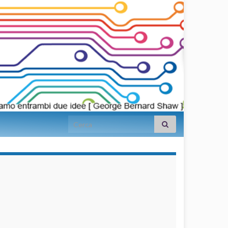
Search for:
займы на
карту срочно