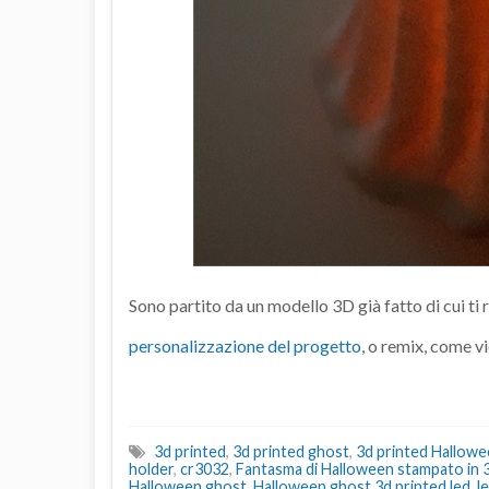
Sono partito da un modello 3D già fatto di cui ti r
personalizzazione del progetto
, o remix, come v
3d printed
,
3d printed ghost
,
3d printed Hallow
holder
,
cr3032
,
Fantasma di Halloween stampato in 
Halloween ghost
,
Halloween ghost 3d printed led
,
l