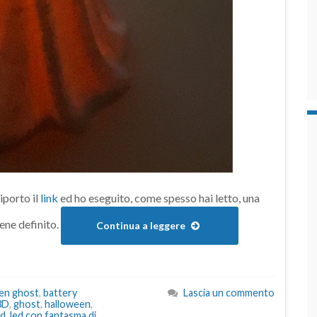
iporto il
link
ed ho eseguito, come spesso hai letto, una
iene definito.
Continua a leggere
een ghost
,
battery
Lascia un commento
3D
,
ghost
,
halloween
,
ed
,
led con fantasma di