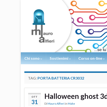
Chi sono
Sostienimi
Corso on-line
TAG:
PORTA BATTERIA CR3032
Halloween ghost 3d
OTT
31
Di
Mauro Alfieri
in
Make