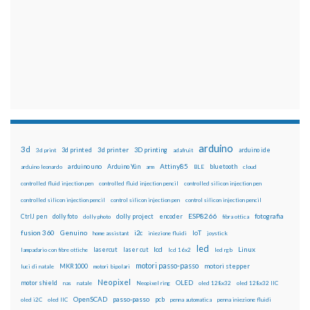
arduino
3d
3d printed
3d printer
3D printing
3d print
adafruit
arduino ide
Attiny85
arduino uno
Arduino Yún
bluetooth
arduino leonardo
arm
BLE
cloud
controlled fluid injection pen
controlled fluid injection pencil
controlled silicon injection pen
controlled silicon injection pencil
control silicon injection pen
control silicon injection pencil
ESP8266
dolly foto
dolly project
encoder
fotografia
CtrlJ pen
dolly photo
fibra ottica
fusion 360
Genuino
i2c
IoT
home assistant
iniezione fluidi
joystick
led
lcd
Linux
lasercut
laser cut
lampadario con fibre ottiche
lcd 16x2
led rgb
motori passo-passo
MKR1000
motori stepper
luci di natale
motori bipolari
Neopixel
motor shield
OLED
nas
natale
Neopixel ring
oled 128x32
oled 128x32 IIC
OpenSCAD
passo-passo
pcb
oled i2C
oled IIC
penna automatica
penna iniezione fluidi