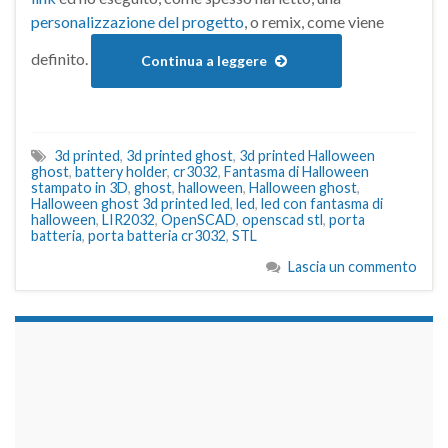
personalizzazione del progetto
, o remix, come viene
definito.
Continua a leggere
3d printed
,
3d printed ghost
,
3d printed Halloween
ghost
,
battery holder
,
cr3032
,
Fantasma di Halloween
stampato in 3D
,
ghost
,
halloween
,
Halloween ghost
,
Halloween ghost 3d printed led
,
led
,
led con fantasma di
halloween
,
LIR2032
,
OpenSCAD
,
openscad stl
,
porta
batteria
,
porta batteria cr3032
,
STL
Lascia un commento
займы на карту срочно