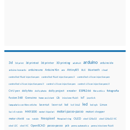
arduino
3d
3d printed
3d printer
3D printing
3d print
adafruit
arduino ide
Attiny85
arduino uno
Arduino Yún
bluetooth
arduino leonardo
arm
BLE
cloud
controlled fluid injection pen
controlled fluid injection pencil
controlled silicon injection pen
controlled silicon injection pencil
control silicon injection pen
control silicon injection pencil
ESP8266
dolly foto
dolly project
encoder
fotografia
CtrlJ pen
dolly photo
fibra ottica
fusion 360
Genuino
i2c
IoT
home assistant
iniezione fluidi
joystick
led
lcd
Linux
lasercut
laser cut
lampadario con fibre ottiche
lcd 16x2
led rgb
motori passo-passo
MKR1000
motori stepper
luci di natale
motori bipolari
Neopixel
motor shield
OLED
nas
natale
Neopixel ring
oled 128x32
oled 128x32 IIC
OpenSCAD
passo-passo
pcb
oled i2C
oled IIC
penna automatica
penna iniezione fluidi