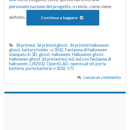
personalizzazione del progetto
, o remix, come viene
definito.
Continua a leggere
3d printed
,
3d printed ghost
,
3d printed Halloween
ghost
,
battery holder
,
cr3032
,
Fantasma di Halloween
stampato in 3D
,
ghost
,
halloween
,
Halloween ghost
,
Halloween ghost 3d printed led
,
led
,
led con fantasma di
halloween
,
LIR2032
,
OpenSCAD
,
openscad stl
,
porta
batteria
,
porta batteria cr3032
,
STL
Lascia un commento
займы на карту срочно