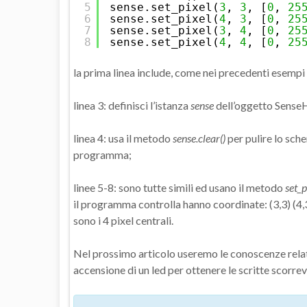
5
sense.set_pixel(
3
, 
3
, [
0
, 
25
6
sense.set_pixel(
4
, 
3
, [
0
, 
25
7
sense.set_pixel(
3
, 
4
, [
0
, 
25
8
sense.set_pixel(
4
, 
4
, [
0
, 
25
la prima linea include, come nei precedenti esempi l
linea 3: definisci l’istanza
sense
dell’oggetto SenseH
linea 4: usa il metodo
sense.clear()
per pulire lo sch
programma;
linee 5-8: sono tutte simili ed usano il metodo
set_p
il programma controlla hanno coordinate: (3,3) (4,3)
sono i 4 pixel centrali.
Nel prossimo articolo useremo le conoscenze relativ
accensione di un led per ottenere le scritte scorrev