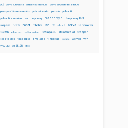
pcb
penna automatica
penna iniezione fluidi
penna per pasta di saldatura
potenziometro
pulsanti
penna per silicone automatica
pulsante
raspberry pi
pulsanti e arduino
raspberry
Raspberry Pi 3
pwm
robot
servo
RPi
raspbian
robotica
rtc
servomotori
ricetta
sd card
stampa 3D
stepper
sketch
stampante 3d
solder past
solder past pen
wemos
wifi
step to step
tinkercad
time-lapse
timelapse
wemake
ws2812B
WS2812
xbee