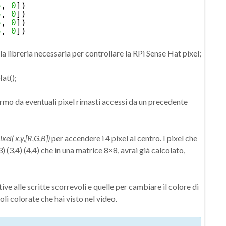
5
, 
0
])
5
, 
0
])
5
, 
0
])
5
, 
0
])
a libreria necessaria per controllare la RPi Sense Hat pixel;
at();
ermo da eventuali pixel rimasti accessi da un precedente
ixel( x,y,[R,G,B])
per accendere i 4 pixel al centro. I pixel che
 (3,4) (4,4) che in una matrice 8×8, avrai già calcolato,
e alle scritte scorrevoli e quelle per cambiare il colore di
oli colorate che hai visto nel video.