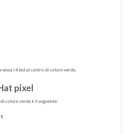
anea i 4 led al centro di colore verde.
at pixel
di colore verde è il seguente:
at