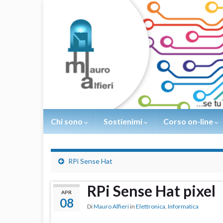
Chi sono
Sostienimi
Corso on-line
RPi Sense Hat
RPi Sense Hat pixel
APR
08
Di
Mauro Alfieri
in
Elettronica
,
Informatica