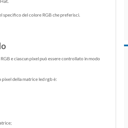
 Hat.
l specifico del colore RGB che preferisci.
lo
8 RGB e ciascun pixel può essere controllato in modo
pixel della matrice led rgb è:
atrice;