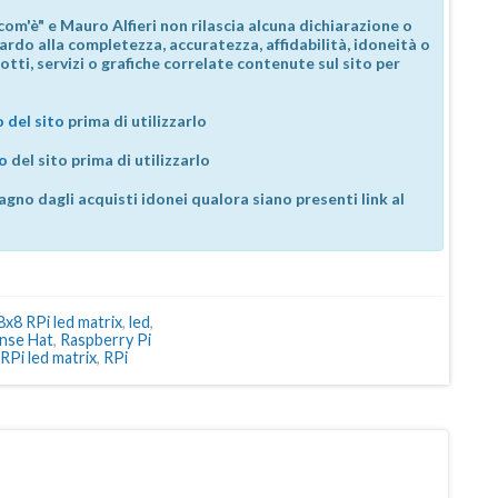
com'è" e Mauro Alfieri non rilascia alcuna dichiarazione o
guardo alla completezza, accuratezza, affidabilità, idoneità o
otti, servizi o grafiche correlate contenute sul sito per
 del sito
prima di utilizzarlo
so
del sito prima di utilizzarlo
agno dagli acquisti idonei qualora siano presenti link al
8x8 RPi led matrix
,
led
,
ense Hat
,
Raspberry Pi
RPi led matrix
,
RPi