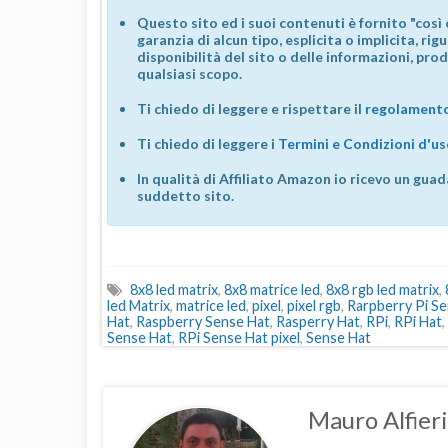
Questo sito ed i suoi contenuti è fornito "così 
garanzia di alcun tipo, esplicita o implicita, ri
disponibilità del sito o delle informazioni, prod
qualsiasi scopo.
Ti chiedo di leggere e rispettare il
regolamento
Ti chiedo di leggere i
Termini e Condizioni d'u
In qualità di Affiliato Amazon io ricevo un guad
suddetto sito.
8x8 led matrix
,
8x8 matrice led
,
8x8 rgb led matrix
,
led Matrix
,
matrice led
,
pixel
,
pixel rgb
,
Rarpberry Pi S
Hat
,
Raspberry Sense Hat
,
Rasperry Hat
,
RPi
,
RPi Hat
,
Sense Hat
,
RPi Sense Hat pixel
,
Sense Hat
Mauro Alfieri