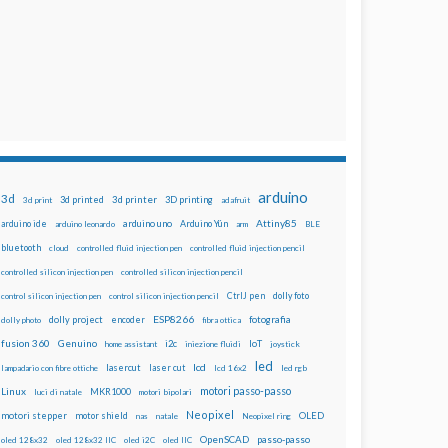
arduino
3d
3d printed
3d printer
3D printing
3d print
adafruit
Attiny85
arduino uno
Arduino Yún
arduino ide
arduino leonardo
arm
BLE
bluetooth
cloud
controlled fluid injection pen
controlled fluid injection pencil
controlled silicon injection pen
controlled silicon injection pencil
dolly foto
control silicon injection pen
control silicon injection pencil
CtrlJ pen
ESP8266
dolly project
encoder
fotografia
dolly photo
fibra ottica
fusion 360
Genuino
i2c
IoT
home assistant
iniezione fluidi
joystick
led
lcd
lasercut
laser cut
lampadario con fibre ottiche
lcd 16x2
led rgb
motori passo-passo
Linux
MKR1000
luci di natale
motori bipolari
Neopixel
motori stepper
motor shield
OLED
nas
natale
Neopixel ring
OpenSCAD
passo-passo
oled 128x32
oled 128x32 IIC
oled i2C
oled IIC