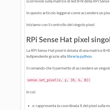
scorrevole sulla matrice di led 8×8 della RPi Sense
In questo articolo leggerai come accendere un pixe
Iniziamo con il controllo del singolo pixel.
RPi Sense Hat pixel singo
La RPi Sense Hat pixel è dotata di una matrice 8×
indipendente grazie alla
libreria python
.
Il comando che ti permette di accendere un singolo 
sense.set_pixel(x, y, [R, G, B])
in cui:
x: rappresenta la coordinata X del pixel sulla m