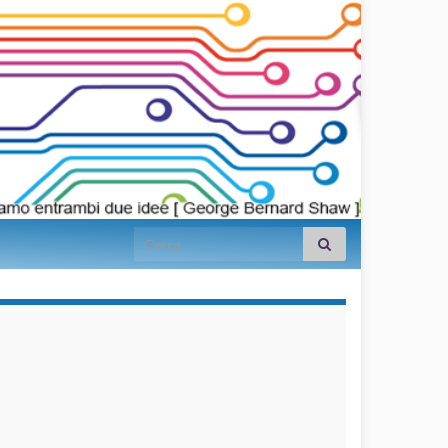
Search for:
займы на
карту срочно