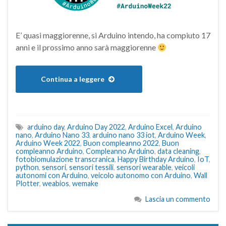
E’ quasi maggiorenne, si Arduino intendo, ha compiuto 17
anni e il prossimo anno sarà maggiorenne
Continua a leggere
arduino day
,
Arduino Day 2022
,
Arduino Excel
,
Arduino
nano
,
Arduino Nano 33
,
arduino nano 33 iot
,
Arduino Week
,
Arduino Week 2022
,
Buon compleanno 2022
,
Buon
compleanno Arduino
,
Compleanno Arduino
,
data cleaning
,
fotobiomulazione transcranica
,
Happy Birthday Arduino
,
IoT
,
python
,
sensori
,
sensori tessili
,
sensori wearable
,
veicoli
autonomi con Arduino
,
veicolo autonomo con Arduino
,
Wall
Plotter
,
weabios
,
wemake
Lascia un commento