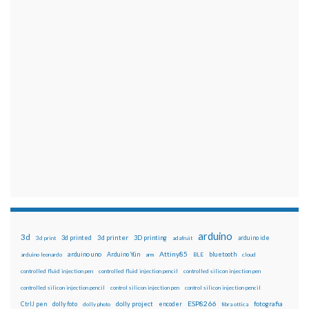
arduino
3d
3d printed
3d printer
3D printing
3d print
adafruit
arduino ide
Attiny85
arduino uno
Arduino Yún
bluetooth
arduino leonardo
arm
BLE
cloud
controlled fluid injection pen
controlled fluid injection pencil
controlled silicon injection pen
controlled silicon injection pencil
control silicon injection pen
control silicon injection pencil
ESP8266
dolly foto
dolly project
encoder
fotografia
CtrlJ pen
dolly photo
fibra ottica