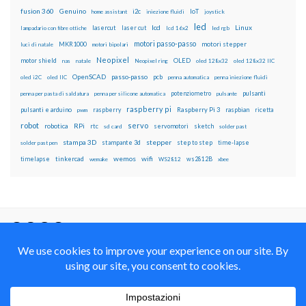
fusion 360
Genuino
i2c
IoT
home assistant
iniezione fluidi
joystick
led
lcd
Linux
lasercut
laser cut
lampadario con fibre ottiche
lcd 16x2
led rgb
motori passo-passo
MKR1000
motori stepper
luci di natale
motori bipolari
Neopixel
motor shield
OLED
nas
natale
Neopixel ring
oled 128x32
oled 128x32 IIC
OpenSCAD
passo-passo
pcb
oled i2C
oled IIC
penna automatica
penna iniezione fluidi
potenziometro
pulsanti
penna per pasta di saldatura
penna per silicone automatica
pulsante
raspberry pi
pulsanti e arduino
raspberry
Raspberry Pi 3
raspbian
pwm
ricetta
robot
servo
RPi
robotica
rtc
servomotori
sketch
sd card
solder past
stampa 3D
stepper
stampante 3d
step to step
solder past pen
time-lapse
wemos
wifi
tinkercad
ws2812B
timelapse
wemake
WS2812
xbee
Il blog mauroalfieri.it ed i suoi contenuti sono distribuiti
con Licenza
Creative Commons Attribution Non commercial Share
Alike 4.0 International