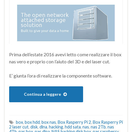
Prima dell’estate 2016 avevi letto come realizzare il box
nas vero e proprio con l’aiuto del 3D e del laser cut.
E’ giunta l’ora di realizzare la componente software.
Continua a leggere
box
,
box hdd
,
box nas
,
Box Rasperry Pi 2
,
Box Rasperry Pi
2 laser cut
,
disk
,
dlna
,
hacking
,
hdd sata
,
nas
,
nas 2Tb
,
nas
4Tb
,
nas box
,
nas dlna
,
NAS hacking disk box
,
nas raspberry