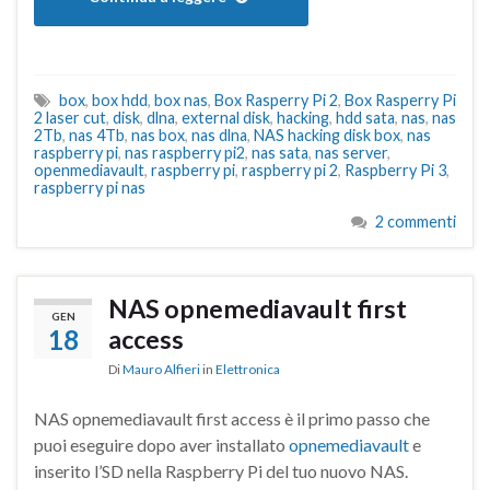
box
,
box hdd
,
box nas
,
Box Rasperry Pi 2
,
Box Rasperry Pi
2 laser cut
,
disk
,
dlna
,
external disk
,
hacking
,
hdd sata
,
nas
,
nas
2Tb
,
nas 4Tb
,
nas box
,
nas dlna
,
NAS hacking disk box
,
nas
raspberry pi
,
nas raspberry pi2
,
nas sata
,
nas server
,
openmediavault
,
raspberry pi
,
raspberry pi 2
,
Raspberry Pi 3
,
raspberry pi nas
2 commenti
NAS opnemediavault first
GEN
18
access
Di
Mauro Alfieri
in
Elettronica
NAS opnemediavault first access è il primo passo che
puoi eseguire dopo aver installato
opnemediavault
e
inserito l’SD nella Raspberry Pi del tuo nuovo NAS.