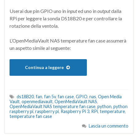
Userai due pin GPIO uno in
input
ed uno in
output
dalla
RPi per leggere la sonda DS18B20 e per controllare la
rotazione della ventola.
L’OpenMediaVault NAS temperature fan case assumerà
un aspetto simile al seguente:
Continua a leggere
ds18B20
,
fan
,
fan 5v
,
fan case
,
GPIO
,
nas
,
Open Media
Vault
,
openmediavault
,
OpenMediaVault NAS
,
OpenMediaVault NAS temperature fan case
,
python
,
python
raspberry pi
,
raspberry pi
,
Raspberry Pi 3
,
RPi
,
temperature
,
temperature fan case
Lascia un commento