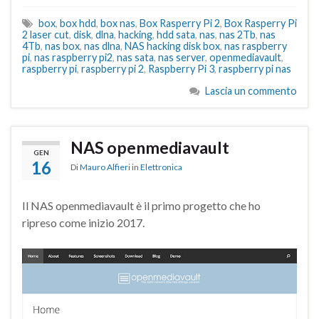
box
,
box hdd
,
box nas
,
Box Rasperry Pi 2
,
Box Rasperry Pi
2 laser cut
,
disk
,
dlna
,
hacking
,
hdd sata
,
nas
,
nas 2Tb
,
nas
4Tb
,
nas box
,
nas dlna
,
NAS hacking disk box
,
nas raspberry
pi
,
nas raspberry pi2
,
nas sata
,
nas server
,
openmediavault
,
raspberry pi
,
raspberry pi 2
,
Raspberry Pi 3
,
raspberry pi nas
Lascia un commento
NAS openmediavault
GEN
16
Di
Mauro Alfieri
in
Elettronica
Il NAS openmediavault è il primo progetto che ho
ripreso come inizio 2017.