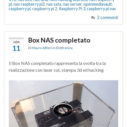
pi
,
nas raspberry pi2
,
nas sata
,
nas server
,
openmediavault
,
raspberry pi
,
raspberry pi 2
,
Raspberry Pi 3
,
raspberry pi nas
2 commenti
Box NAS completato
GEN
11
Di
Mauro Alfieri
in
Elettronica
Il Box NAS completato rappresenta la svolta tra la
realizzazione con laser cut, stampa 3d ed hacking