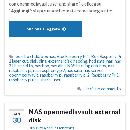
con openmediavault user and share ) e clicca su
“
Aggiungi
“; si apre una schermata come la seguente:
Continua a leggere
box
,
box hdd
,
box nas
,
Box Rasperry Pi 2
,
Box Rasperry Pi
2 laser cut
,
disk
,
dlna
,
external disk
,
hacking
,
hdd sata
,
nas
,
nas
2Tb
,
nas 4Tb
,
nas box
,
nas dlna
,
NAS hacking disk box
,
nas
raspberry pi
,
nas raspberry pi2
,
nas sata
,
nas server
,
openmediavault
,
raspberry pi
,
raspberry pi 2
,
Raspberry Pi 3
,
raspberry pi nas
,
share
,
user
Lascia un commento
NAS openmediavault external
GEN
30
disk
Di
Mauro Alfieri
in
Elettronica