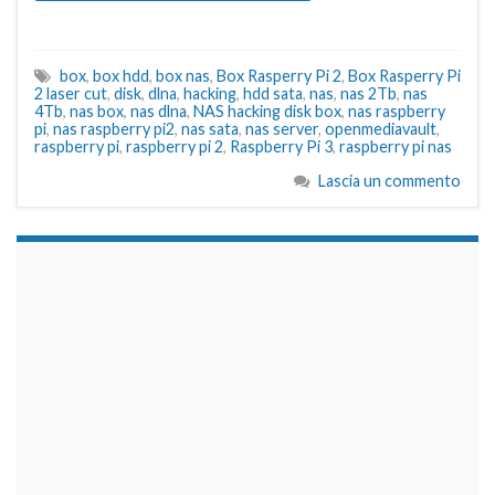
box
,
box hdd
,
box nas
,
Box Rasperry Pi 2
,
Box Rasperry Pi
2 laser cut
,
disk
,
dlna
,
hacking
,
hdd sata
,
nas
,
nas 2Tb
,
nas
4Tb
,
nas box
,
nas dlna
,
NAS hacking disk box
,
nas raspberry
pi
,
nas raspberry pi2
,
nas sata
,
nas server
,
openmediavault
,
raspberry pi
,
raspberry pi 2
,
Raspberry Pi 3
,
raspberry pi nas
Lascia un commento
займы на карту срочно