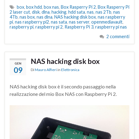
box
,
box hdd
,
box nas
,
Box Rasperry Pi 2
,
Box Rasperry Pi
2 laser cut
,
disk
,
dlna
,
hacking
,
hdd sata
,
nas
,
nas 2Tb
,
nas
4Tb
,
nas box
,
nas dlna
,
NAS hacking disk box
,
nas raspberry
pi
,
nas raspberry pi2
,
nas sata
,
nas server
,
openmediavault
,
raspberry pi
,
raspberry pi 2
,
Raspberry Pi 3
,
raspberry pi nas
2 commenti
NAS hacking disk box
GEN
09
Di
Mauro Alfieri
in
Elettronica
NAS hacking disk box è il secondo passaggio nella
realizzazione del mio Box NAS con Raspberry Pi 2.