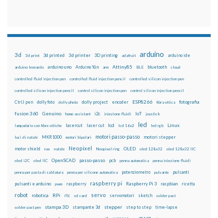
arduino
3d
3d printed
3d printer
3D printing
3d print
adafruit
arduino ide
Attiny85
arduino uno
Arduino Yún
bluetooth
arduino leonardo
arm
BLE
cloud
controlled fluid injection pen
controlled fluid injection pencil
controlled silicon injection pen
controlled silicon injection pencil
control silicon injection pen
control silicon injection pencil
ESP8266
dolly foto
dolly project
encoder
fotografia
CtrlJ pen
dolly photo
fibra ottica
fusion 360
Genuino
i2c
IoT
home assistant
iniezione fluidi
joystick
led
lcd
Linux
lasercut
laser cut
lampadario con fibre ottiche
lcd 16x2
led rgb
motori passo-passo
MKR1000
motori stepper
luci di natale
motori bipolari
Neopixel
motor shield
OLED
nas
natale
Neopixel ring
oled 128x32
oled 128x32 IIC
OpenSCAD
passo-passo
pcb
oled i2C
oled IIC
penna automatica
penna iniezione fluidi
potenziometro
pulsanti
penna per pasta di saldatura
penna per silicone automatica
pulsante
raspberry pi
pulsanti e arduino
raspberry
Raspberry Pi 3
raspbian
pwm
ricetta
robot
servo
RPi
robotica
rtc
servomotori
sketch
sd card
solder past
stampa 3D
stepper
stampante 3d
step to step
solder past pen
time-lapse