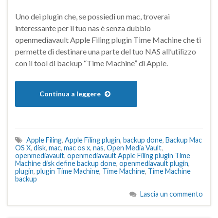
Uno dei plugin che, se possiedi un mac, troverai
interessante per il tuo nas è senza dubbio
openmediavault Apple Filing plugin Time Machine che ti
permette di destinare una parte del tuo NAS all’utilizzo
con il tool di backup “Time Machine” di Apple.
Continua a leggere
Apple Filing
,
Apple Filing plugin
,
backup done
,
Backup Mac
OS X
,
disk
,
mac
,
mac os x
,
nas
,
Open Media Vault
,
openmediavault
,
openmediavault Apple Filing plugin Time
Machine disk define backup done
,
openmediavault plugin
,
plugin
,
plugin Time Machine
,
Time Machine
,
Time Machine
backup
Lascia un commento