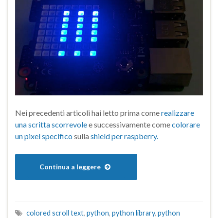
Nei precedenti articoli hai letto prima come
realizzare
una scritta scorrevole
e successivamente come
colorare
un pixel specifico
sulla
shield per raspberry.
Continua a leggere
colored scroll text
,
python
,
python library
,
python