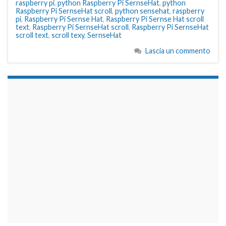
raspberry pi
,
python Raspberry Pi SernseHat
,
python
Raspberry Pi SernseHat scroll
,
python sensehat
,
raspberry
pi
,
Raspberry Pi Sernse Hat
,
Raspberry Pi Sernse Hat scroll
text
,
Raspberry Pi SernseHat scroll
,
Raspberry Pi SernseHat
scroll text
,
scroll texy
,
SernseHat
Lascia un commento
займы на карту срочно