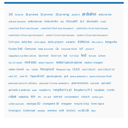
arduino
3d
3d printed
3d printer
3D printing
3d print
adafruit
arduino ide
Attiny85
arduino uno
Arduino Yún
bluetooth
arduino leonardo
arm
BLE
cloud
controlled fluid injection pen
controlled fluid injection pencil
controlled silicon injection pen
controlled silicon injection pencil
control silicon injection pen
control silicon injection pencil
ESP8266
dolly foto
dolly project
encoder
fotografia
CtrlJ pen
dolly photo
fibra ottica
fusion 360
Genuino
i2c
IoT
home assistant
iniezione fluidi
joystick
led
lcd
Linux
lasercut
laser cut
lampadario con fibre ottiche
lcd 16x2
led rgb
motori passo-passo
MKR1000
motori stepper
luci di natale
motori bipolari
Neopixel
motor shield
OLED
nas
natale
Neopixel ring
oled 128x32
oled 128x32 IIC
OpenSCAD
passo-passo
pcb
oled i2C
oled IIC
penna automatica
penna iniezione fluidi
potenziometro
pulsanti
penna per pasta di saldatura
penna per silicone automatica
pulsante
raspberry pi
pulsanti e arduino
raspberry
Raspberry Pi 3
raspbian
pwm
ricetta
robot
servo
RPi
robotica
rtc
servomotori
sketch
sd card
solder past
stampa 3D
stepper
stampante 3d
step to step
solder past pen
time-lapse
wemos
wifi
tinkercad
ws2812B
timelapse
wemake
WS2812
xbee