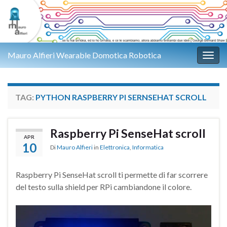
Mauro Alfieri Wearable Domotica Robotica
Attiv
TAG:
PYTHON RASPBERRY PI SERNSEHAT SCROLL
Raspberry Pi SenseHat scroll
APR
10
Di
Mauro Alfieri
in
Elettronica
,
Informatica
Raspberry Pi SenseHat scroll ti permette di far scorrere
del testo sulla shield per RPi cambiandone il colore.