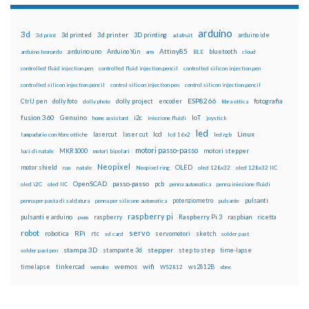
arduino
3d
3d printed
3d printer
3D printing
3d print
adafruit
arduino ide
Attiny85
arduino uno
Arduino Yún
bluetooth
arduino leonardo
arm
BLE
cloud
controlled fluid injection pen
controlled fluid injection pencil
controlled silicon injection pen
controlled silicon injection pencil
control silicon injection pen
control silicon injection pencil
ESP8266
dolly foto
dolly project
encoder
fotografia
CtrlJ pen
dolly photo
fibra ottica
fusion 360
Genuino
i2c
IoT
home assistant
iniezione fluidi
joystick
led
lcd
Linux
lasercut
laser cut
lampadario con fibre ottiche
lcd 16x2
led rgb
motori passo-passo
MKR1000
motori stepper
luci di natale
motori bipolari
Neopixel
motor shield
OLED
nas
natale
Neopixel ring
oled 128x32
oled 128x32 IIC
OpenSCAD
passo-passo
pcb
oled i2C
oled IIC
penna automatica
penna iniezione fluidi
potenziometro
pulsanti
penna per pasta di saldatura
penna per silicone automatica
pulsante
raspberry pi
pulsanti e arduino
raspberry
Raspberry Pi 3
raspbian
pwm
ricetta
robot
servo
RPi
robotica
rtc
servomotori
sketch
sd card
solder past
stampa 3D
stepper
stampante 3d
step to step
solder past pen
time-lapse
wemos
wifi
tinkercad
ws2812B
timelapse
wemake
WS2812
xbee