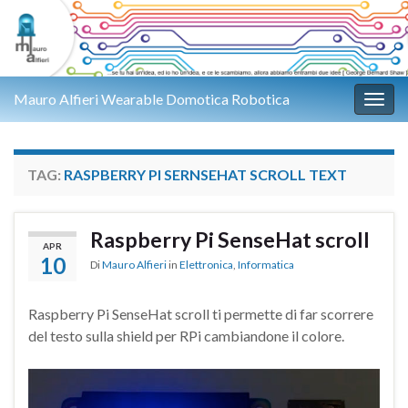
Mauro Alfieri Wearable Domotica Robotica
Attiv
TAG:
RASPBERRY PI SERNSEHAT SCROLL TEXT
Raspberry Pi SenseHat scroll
APR
10
Di
Mauro Alfieri
in
Elettronica
,
Informatica
Raspberry Pi SenseHat scroll ti permette di far scorrere
del testo sulla shield per RPi cambiandone il colore.