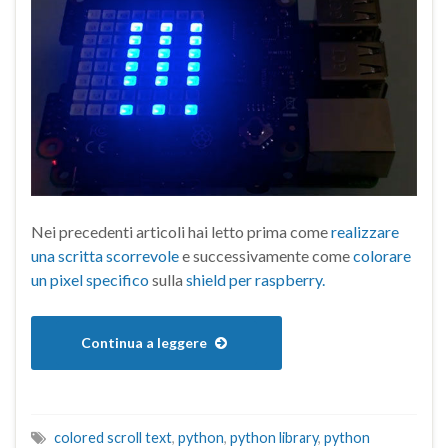
Nei precedenti articoli hai letto prima come
realizzare
una scritta scorrevole
e successivamente come
colorare
un pixel specifico
sulla
shield per raspberry.
Continua a leggere
colored scroll text
,
python
,
python library
,
python