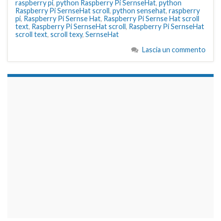
raspberry pi
,
python Raspberry Pi SernseHat
,
python
Raspberry Pi SernseHat scroll
,
python sensehat
,
raspberry
pi
,
Raspberry Pi Sernse Hat
,
Raspberry Pi Sernse Hat scroll
text
,
Raspberry Pi SernseHat scroll
,
Raspberry Pi SernseHat
scroll text
,
scroll texy
,
SernseHat
Lascia un commento
займы на карту срочно