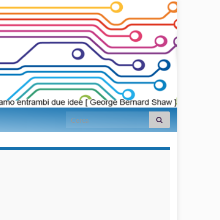
Search for:
займы на
карту срочно