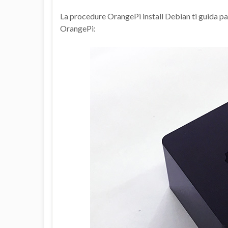
La procedure OrangePi install Debian ti guida pas
OrangePi: