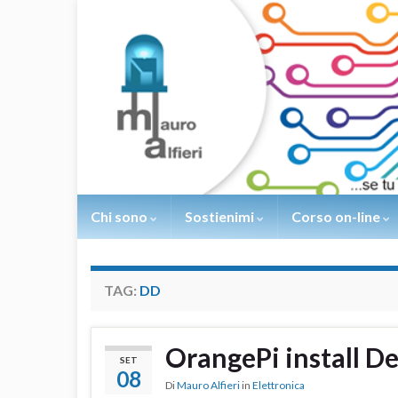
Chi sono
Sostienimi
Corso on-line
TAG:
DD
OrangePi install D
SET
08
Di
Mauro Alfieri
in
Elettronica