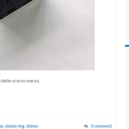
i
dello scorso marzo.
ge
,
debian img
,
debian
3 commenti