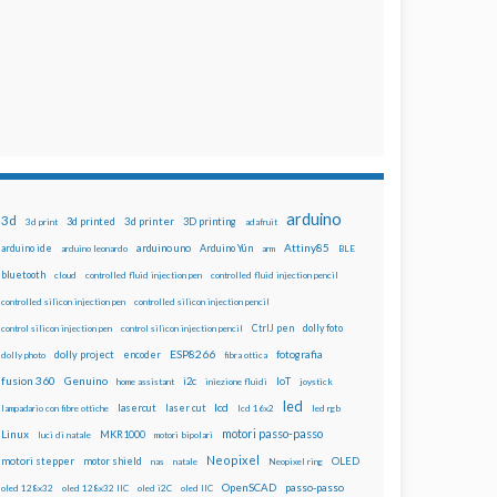
arduino
3d
3d printed
3d printer
3D printing
3d print
adafruit
Attiny85
arduino uno
Arduino Yún
arduino ide
arduino leonardo
arm
BLE
bluetooth
cloud
controlled fluid injection pen
controlled fluid injection pencil
controlled silicon injection pen
controlled silicon injection pencil
dolly foto
control silicon injection pen
control silicon injection pencil
CtrlJ pen
ESP8266
dolly project
encoder
fotografia
dolly photo
fibra ottica
fusion 360
Genuino
i2c
IoT
home assistant
iniezione fluidi
joystick
led
lcd
lasercut
laser cut
lampadario con fibre ottiche
lcd 16x2
led rgb
motori passo-passo
Linux
MKR1000
luci di natale
motori bipolari
Neopixel
motori stepper
motor shield
OLED
nas
natale
Neopixel ring
OpenSCAD
passo-passo
oled 128x32
oled 128x32 IIC
oled i2C
oled IIC