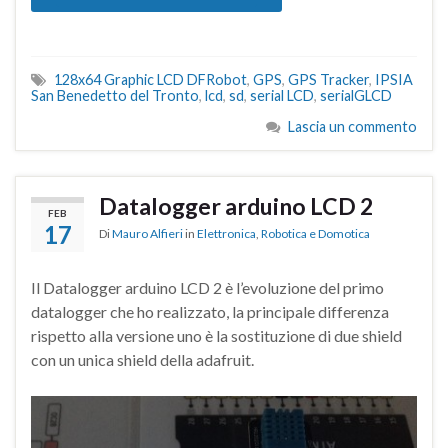
128x64 Graphic LCD DFRobot
,
GPS
,
GPS Tracker
,
IPSIA
San Benedetto del Tronto
,
lcd
,
sd
,
serial LCD
,
serialGLCD
Lascia un commento
Datalogger arduino LCD 2
FEB
17
Di
Mauro Alfieri
in
Elettronica
,
Robotica e Domotica
Il Datalogger arduino LCD 2 è l’evoluzione del primo
datalogger che ho realizzato, la principale differenza
rispetto alla versione uno è la sostituzione di due shield
con un unica shield della adafruit.