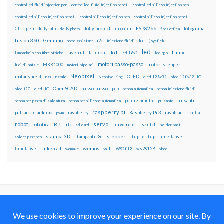
controlled fluid injection pen
controlled fluid injection pencil
controlled silicon injection pen
controlled silicon injection pencil
control silicon injection pen
control silicon injection pencil
ESP8266
dolly foto
dolly project
encoder
fotografia
CtrlJ pen
dolly photo
fibra ottica
fusion 360
Genuino
i2c
IoT
home assistant
iniezione fluidi
joystick
led
lcd
Linux
lasercut
laser cut
lampadario con fibre ottiche
lcd 16x2
led rgb
motori passo-passo
MKR1000
motori stepper
luci di natale
motori bipolari
Neopixel
motor shield
OLED
nas
natale
Neopixel ring
oled 128x32
oled 128x32 IIC
OpenSCAD
passo-passo
pcb
oled i2C
oled IIC
penna automatica
penna iniezione fluidi
potenziometro
pulsanti
penna per pasta di saldatura
penna per silicone automatica
pulsante
raspberry pi
pulsanti e arduino
raspberry
Raspberry Pi 3
raspbian
pwm
ricetta
robot
servo
RPi
robotica
rtc
servomotori
sketch
sd card
solder past
stampa 3D
stepper
stampante 3d
step to step
solder past pen
time-lapse
wemos
wifi
tinkercad
ws2812B
timelapse
wemake
WS2812
xbee
Il blog mauroalfieri.it ed i suoi contenuti sono distribuiti
con Licenza
Creative Commons Attribution Non commercial Share