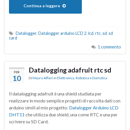
Continua a leggere
Datalogger
,
Datalogger arduino LCD 2
,
lcd
,
rtc
,
sd
,
sd
card
1 commento
Datalogging adafruit rtc sd
FEB
10
Di
Mauro Alfieri
in
Elettronica
,
Robotica e Domotica
Il datalogging adafruit è una shield studiata per
realizzare in modo semplice progetti di raccolta dati con
arduino simili al mio progetto:
Datalogger Arduino LCD
DHT11
che utilizza due shield, una come RTC e una per
scrivere su SD Card.