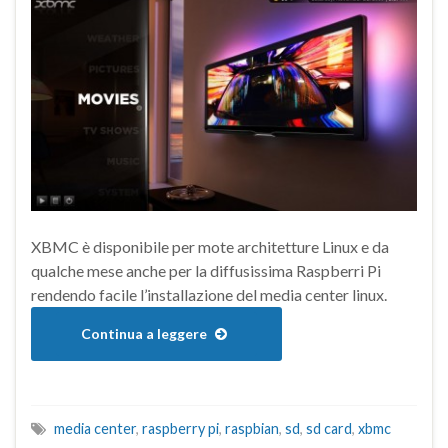
XBMC è disponibile per mote architetture Linux e da
qualche mese anche per la diffusissima Raspberri Pi
rendendo facile l’installazione del media center linux.
Continua a leggere
media center
,
raspberry pi
,
raspbian
,
sd
,
sd card
,
xbmc