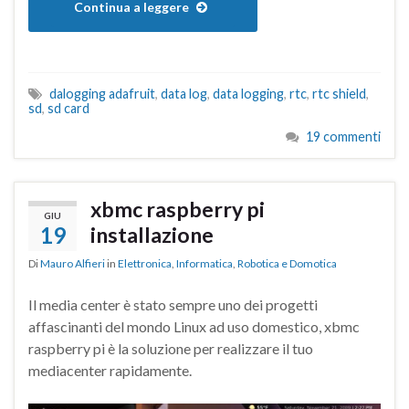
Continua a leggere
dalogging adafruit
,
data log
,
data logging
,
rtc
,
rtc shield
,
sd
,
sd card
19 commenti
xbmc raspberry pi
GIU
19
installazione
Di
Mauro Alfieri
in
Elettronica
,
Informatica
,
Robotica e Domotica
Il media center è stato sempre uno dei progetti
affascinanti del mondo Linux ad uso domestico, xbmc
raspberry pi è la soluzione per realizzare il tuo
mediacenter rapidamente.