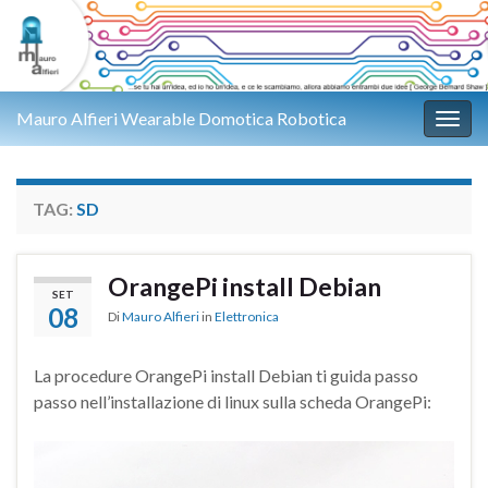
Mauro Alfieri Wearable Domotica Robotica
Attiv
TAG:
SD
OrangePi install Debian
SET
08
Di
Mauro Alfieri
in
Elettronica
La procedure OrangePi install Debian ti guida passo
passo nell’installazione di linux sulla scheda OrangePi: