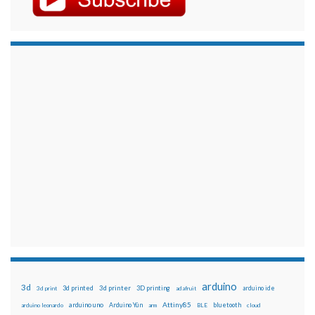
arduino
3d
3d printed
3d printer
3D printing
3d print
adafruit
arduino ide
Attiny85
arduino uno
Arduino Yún
bluetooth
arduino leonardo
arm
BLE
cloud