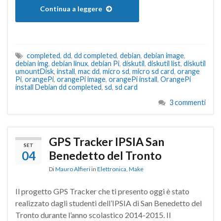
Continua a leggere
completed
,
dd
,
dd completed
,
debian
,
debian image
,
debian img
,
debian linux
,
debian Pi
,
diskutil
,
diskutil list
,
diskutil
umountDisk
,
install
,
mac dd
,
micro sd
,
micro sd card
,
orange
Pi
,
orangePi
,
orangePi image
,
orangePi install
,
OrangePi
install Debian dd completed
,
sd
,
sd card
3 commenti
GPS Tracker IPSIA San
SET
04
Benedetto del Tronto
Di
Mauro Alfieri
in
Elettronica
,
Make
Il progetto GPS Tracker che ti presento oggi è stato
realizzato dagli studenti dell’IPSIA di San Benedetto del
Tronto durante l’anno scolastico 2014-2015. Il