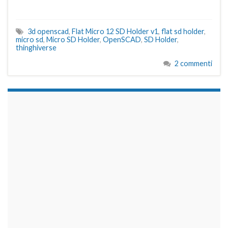
3d openscad
,
Flat Micro 12 SD Holder v1
,
flat sd holder
,
micro sd
,
Micro SD Holder
,
OpenSCAD
,
SD Holder
,
thinghiverse
2 commenti
займы на карту срочно