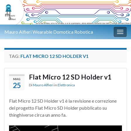
Mauro Alfieri Wearable Domotica Robotica
Attiv
TAG:
FLAT MICRO 12 SD HOLDER V1
Flat Micro 12 SD Holder v1
MAG
25
Di
Mauro Alfieri
in
Elettronica
Flat Micro 12 SD Holder v1 è la revisione e correzione
del progetto Flat Micro SD Holder pubblicato su
thinghiverse circa un anno fa.