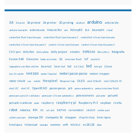
arduino
3d
3d printed
3d printer
3D printing
3d print
adafruit
arduino ide
Attiny85
arduino uno
Arduino Yún
bluetooth
arduino leonardo
arm
BLE
cloud
controlled fluid injection pen
controlled fluid injection pencil
controlled silicon injection pen
controlled silicon injection pencil
control silicon injection pen
control silicon injection pencil
ESP8266
dolly foto
dolly project
encoder
fotografia
CtrlJ pen
dolly photo
fibra ottica
fusion 360
Genuino
i2c
IoT
home assistant
iniezione fluidi
joystick
led
lcd
Linux
lasercut
laser cut
lampadario con fibre ottiche
lcd 16x2
led rgb
motori passo-passo
MKR1000
motori stepper
luci di natale
motori bipolari
Neopixel
motor shield
OLED
nas
natale
Neopixel ring
oled 128x32
oled 128x32 IIC
OpenSCAD
passo-passo
pcb
oled i2C
oled IIC
penna automatica
penna iniezione fluidi
potenziometro
pulsanti
penna per pasta di saldatura
penna per silicone automatica
pulsante
raspberry pi
pulsanti e arduino
raspberry
Raspberry Pi 3
raspbian
pwm
ricetta
robot
servo
RPi
robotica
rtc
servomotori
sketch
sd card
solder past
stampa 3D
stepper
stampante 3d
step to step
solder past pen
time-lapse
wemos
wifi
tinkercad
ws2812B
timelapse
wemake
WS2812
xbee