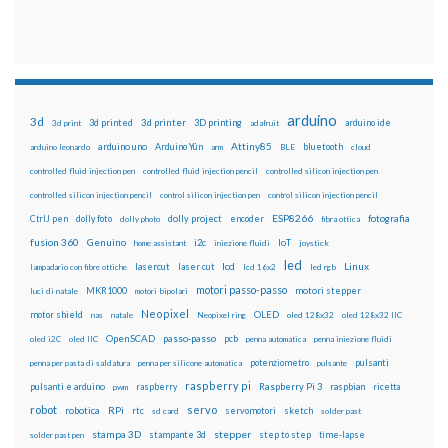
arduino
3d
3d printed
3d printer
3D printing
3d print
adafruit
arduino ide
Attiny85
arduino uno
Arduino Yún
bluetooth
arduino leonardo
arm
BLE
cloud
controlled fluid injection pen
controlled fluid injection pencil
controlled silicon injection pen
controlled silicon injection pencil
control silicon injection pen
control silicon injection pencil
ESP8266
dolly foto
dolly project
encoder
fotografia
CtrlJ pen
dolly photo
fibra ottica
fusion 360
Genuino
i2c
IoT
home assistant
iniezione fluidi
joystick
led
lcd
Linux
lasercut
laser cut
lampadario con fibre ottiche
lcd 16x2
led rgb
motori passo-passo
MKR1000
motori stepper
luci di natale
motori bipolari
Neopixel
motor shield
OLED
nas
natale
Neopixel ring
oled 128x32
oled 128x32 IIC
OpenSCAD
passo-passo
pcb
oled i2C
oled IIC
penna automatica
penna iniezione fluidi
potenziometro
pulsanti
penna per pasta di saldatura
penna per silicone automatica
pulsante
raspberry pi
pulsanti e arduino
raspberry
Raspberry Pi 3
raspbian
pwm
ricetta
robot
servo
RPi
robotica
rtc
servomotori
sketch
sd card
solder past
stampa 3D
stepper
stampante 3d
step to step
solder past pen
time-lapse