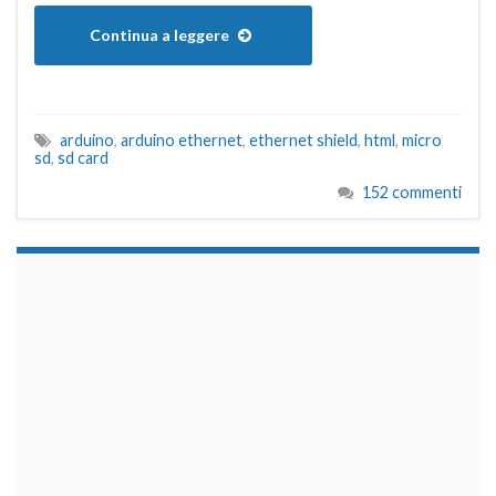
Continua a leggere
arduino
,
arduino ethernet
,
ethernet shield
,
html
,
micro
sd
,
sd card
152 commenti
займы на карту срочно