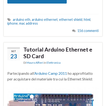
arduino eth
,
arduino ethernet
,
ethernet shield
,
html
,
iphone
,
mac address
156 commenti
Tutorial Arduino Ethernet e
SET
23
SD Card
Di
Mauro Alfieri
in
Elettronica
Partecipando all’
Arduino Camp 2011
ho approfitatto
per acquistare del materiale tra cui la Ethernet Shield: