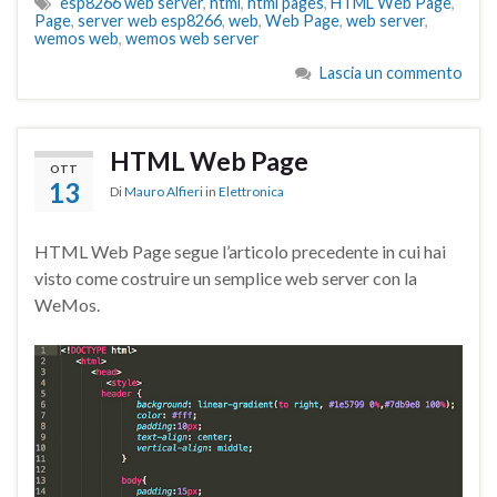
esp8266 web server
,
html
,
html pages
,
HTML Web Page
,
Page
,
server web esp8266
,
web
,
Web Page
,
web server
,
wemos web
,
wemos web server
Lascia un commento
HTML Web Page
OTT
13
Di
Mauro Alfieri
in
Elettronica
HTML Web Page segue l’articolo precedente in cui hai
visto come costruire un semplice web server con la
WeMos.