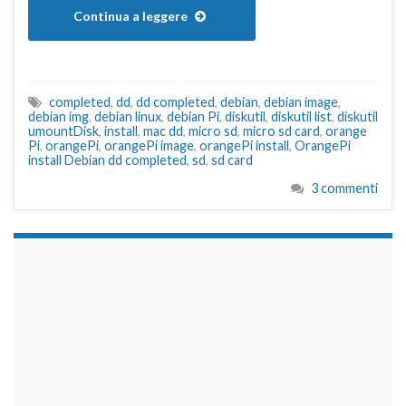
Continua a leggere
completed
,
dd
,
dd completed
,
debian
,
debian image
,
debian img
,
debian linux
,
debian Pi
,
diskutil
,
diskutil list
,
diskutil
umountDisk
,
install
,
mac dd
,
micro sd
,
micro sd card
,
orange
Pi
,
orangePi
,
orangePi image
,
orangePi install
,
OrangePi
install Debian dd completed
,
sd
,
sd card
3 commenti
займы на карту срочно