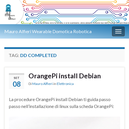
Mauro Alfieri Wearable Domotica Robotica
Attiv
TAG:
DD COMPLETED
OrangePi install Debian
SET
08
Di
Mauro Alfieri
in
Elettronica
La procedure OrangePi install Debian ti guida passo
passo nell’installazione di linux sulla scheda OrangePi: