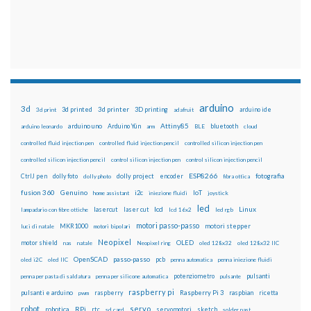
arduino
3d
3d printed
3d printer
3D printing
3d print
adafruit
arduino ide
Attiny85
arduino uno
Arduino Yún
bluetooth
arduino leonardo
arm
BLE
cloud
controlled fluid injection pen
controlled fluid injection pencil
controlled silicon injection pen
controlled silicon injection pencil
control silicon injection pen
control silicon injection pencil
ESP8266
dolly foto
dolly project
encoder
fotografia
CtrlJ pen
dolly photo
fibra ottica
fusion 360
Genuino
i2c
IoT
home assistant
iniezione fluidi
joystick
led
lcd
Linux
lasercut
laser cut
lampadario con fibre ottiche
lcd 16x2
led rgb
motori passo-passo
MKR1000
motori stepper
luci di natale
motori bipolari
Neopixel
motor shield
OLED
nas
natale
Neopixel ring
oled 128x32
oled 128x32 IIC
OpenSCAD
passo-passo
pcb
oled i2C
oled IIC
penna automatica
penna iniezione fluidi
potenziometro
pulsanti
penna per pasta di saldatura
penna per silicone automatica
pulsante
raspberry pi
pulsanti e arduino
raspberry
Raspberry Pi 3
raspbian
pwm
ricetta
robot
servo
RPi
robotica
rtc
servomotori
sketch
sd card
solder past