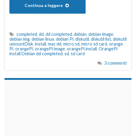
Continua a leggere
completed
,
dd
,
dd completed
,
debian
,
debian image
,
debian img
,
debian linux
,
debian Pi
,
diskutil
,
diskutil list
,
diskutil
umountDisk
,
install
,
mac dd
,
micro sd
,
micro sd card
,
orange
Pi
,
orangePi
,
orangePi image
,
orangePi install
,
OrangePi
install Debian dd completed
,
sd
,
sd card
3 commenti
займы на карту срочно