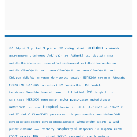
arduino
3d
3d printed
3d printer
3D printing
3d print
adafruit
arduino ide
Attiny85
arduino uno
Arduino Yún
bluetooth
arduino leonardo
arm
BLE
cloud
controlled fluid injection pen
controlled fluid injection pencil
controlled silicon injection pen
controlled silicon injection pencil
control silicon injection pen
control silicon injection pencil
ESP8266
dolly foto
dolly project
encoder
fotografia
CtrlJ pen
dolly photo
fibra ottica
fusion 360
Genuino
i2c
IoT
home assistant
iniezione fluidi
joystick
led
lcd
Linux
lasercut
laser cut
lampadario con fibre ottiche
lcd 16x2
led rgb
motori passo-passo
MKR1000
motori stepper
luci di natale
motori bipolari
Neopixel
motor shield
OLED
nas
natale
Neopixel ring
oled 128x32
oled 128x32 IIC
OpenSCAD
passo-passo
pcb
oled i2C
oled IIC
penna automatica
penna iniezione fluidi
potenziometro
pulsanti
penna per pasta di saldatura
penna per silicone automatica
pulsante
raspberry pi
pulsanti e arduino
raspberry
Raspberry Pi 3
raspbian
pwm
ricetta
robot
servo
RPi
robotica
rtc
servomotori
sketch
sd card
solder past