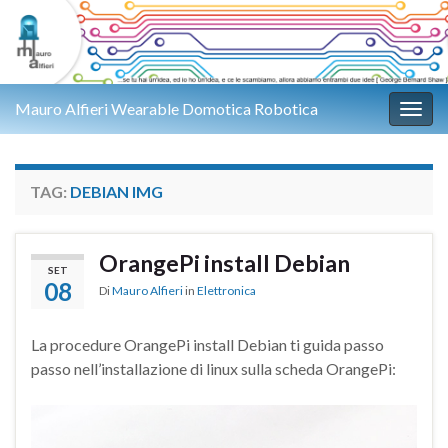
Mauro Alfieri Wearable Domotica Robotica
Attiv
TAG:
DEBIAN IMG
OrangePi install Debian
SET
08
Di
Mauro Alfieri
in
Elettronica
La procedure OrangePi install Debian ti guida passo
passo nell’installazione di linux sulla scheda OrangePi: