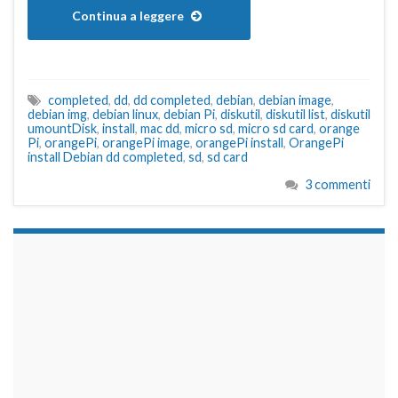
Continua a leggere
completed
,
dd
,
dd completed
,
debian
,
debian image
,
debian img
,
debian linux
,
debian Pi
,
diskutil
,
diskutil list
,
diskutil
umountDisk
,
install
,
mac dd
,
micro sd
,
micro sd card
,
orange
Pi
,
orangePi
,
orangePi image
,
orangePi install
,
OrangePi
install Debian dd completed
,
sd
,
sd card
3 commenti
займы на карту срочно