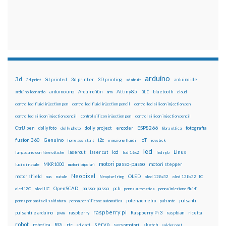
arduino
3d
3d printed
3d printer
3D printing
3d print
adafruit
arduino ide
Attiny85
arduino uno
Arduino Yún
bluetooth
arduino leonardo
arm
BLE
cloud
controlled fluid injection pen
controlled fluid injection pencil
controlled silicon injection pen
controlled silicon injection pencil
control silicon injection pen
control silicon injection pencil
ESP8266
dolly foto
dolly project
encoder
fotografia
CtrlJ pen
dolly photo
fibra ottica
fusion 360
Genuino
i2c
IoT
home assistant
iniezione fluidi
joystick
led
lcd
Linux
lasercut
laser cut
lampadario con fibre ottiche
lcd 16x2
led rgb
motori passo-passo
MKR1000
motori stepper
luci di natale
motori bipolari
Neopixel
motor shield
OLED
nas
natale
Neopixel ring
oled 128x32
oled 128x32 IIC
OpenSCAD
passo-passo
pcb
oled i2C
oled IIC
penna automatica
penna iniezione fluidi
potenziometro
pulsanti
penna per pasta di saldatura
penna per silicone automatica
pulsante
raspberry pi
pulsanti e arduino
raspberry
Raspberry Pi 3
raspbian
pwm
ricetta
robot
servo
RPi
robotica
rtc
servomotori
sketch
sd card
solder past