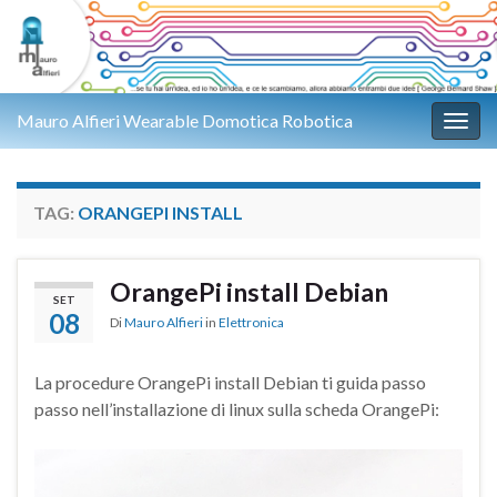
Mauro Alfieri Wearable Domotica Robotica
Attiv
TAG:
ORANGEPI INSTALL
OrangePi install Debian
SET
08
Di
Mauro Alfieri
in
Elettronica
La procedure OrangePi install Debian ti guida passo
passo nell’installazione di linux sulla scheda OrangePi: