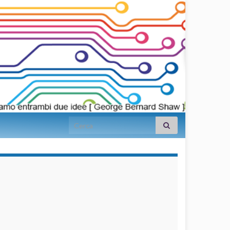
Search for:
займы на
карту срочно