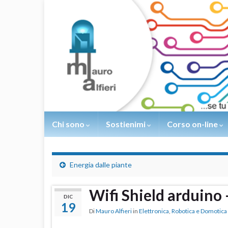
Chi sono
Sostienimi
Corso on-line
Energia dalle piante
Wifi Shield arduino 
DIC
19
Di
Mauro Alfieri
in
Elettronica
,
Robotica e Domotica