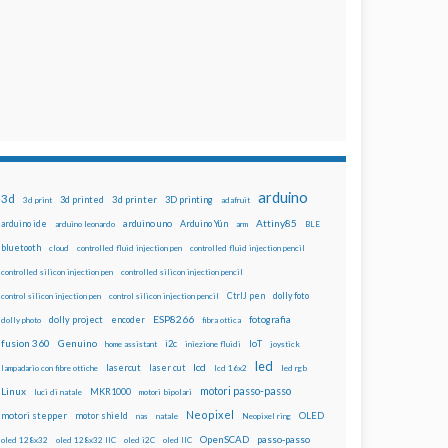
arduino
3d
3d printed
3d printer
3D printing
3d print
adafruit
Attiny85
arduino uno
Arduino Yún
arduino ide
arduino leonardo
arm
BLE
bluetooth
cloud
controlled fluid injection pen
controlled fluid injection pencil
controlled silicon injection pen
controlled silicon injection pencil
dolly foto
control silicon injection pen
control silicon injection pencil
CtrlJ pen
ESP8266
dolly project
encoder
fotografia
dolly photo
fibra ottica
fusion 360
Genuino
i2c
IoT
home assistant
iniezione fluidi
joystick
led
lcd
lasercut
laser cut
lampadario con fibre ottiche
lcd 16x2
led rgb
motori passo-passo
Linux
MKR1000
luci di natale
motori bipolari
Neopixel
motori stepper
motor shield
OLED
nas
natale
Neopixel ring
OpenSCAD
passo-passo
oled 128x32
oled 128x32 IIC
oled i2C
oled IIC