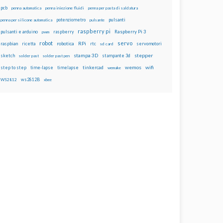
pcb
penna automatica
penna iniezione fluidi
penna per pasta di saldatura
potenziometro
pulsanti
penna per silicone automatica
pulsante
raspberry pi
pulsanti e arduino
raspberry
Raspberry Pi 3
pwm
robot
servo
RPi
raspbian
robotica
rtc
servomotori
ricetta
sd card
stampa 3D
stepper
sketch
stampante 3d
solder past
solder past pen
wemos
wifi
step to step
tinkercad
time-lapse
timelapse
wemake
ws2812B
WS2812
xbee