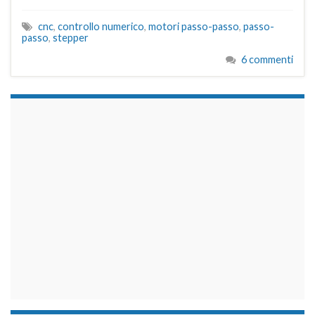
cnc
,
controllo numerico
,
motori passo-passo
,
passo-
passo
,
stepper
6 commenti
займы на карту срочно