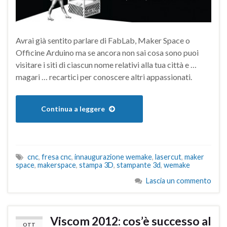
Avrai già sentito parlare di FabLab, Maker Space o
Officine Arduino ma se ancora non sai cosa sono puoi
visitare i siti di ciascun nome relativi alla tua città e …
magari … recartici per conoscere altri appassionati.
Continua a leggere
cnc
,
fresa cnc
,
innaugurazione wemake
,
lasercut
,
maker
space
,
makerspace
,
stampa 3D
,
stampante 3d
,
wemake
Lascia un commento
Viscom 2012: cos’è successo al
OTT