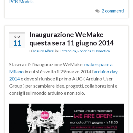
PCB iModela
2 commenti
Inaugurazione WeMake
GIU
11
questa sera 11 giugno 2014
Di
Mauro Alfieri
in
Elettronica
,
Robotica e Domotica
Stasera c’è l’inaugurazione WeMake:
makerspace a
Milano
in cui si è svolto il 29 marzo 2014 l’
arduino day
2014
e dove si riunisce il primo AUG ( Arduino User
Group ) per scambiare idee, progetti, collaborazioni e
consigli sul mondo arduino e non solo.