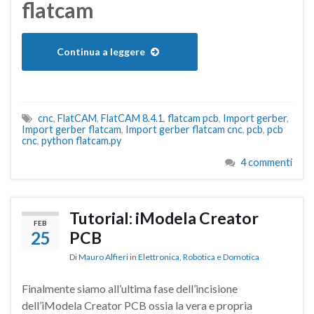
flatcam
Continua a leggere
cnc
,
FlatCAM
,
FlatCAM 8.4.1
,
flatcam pcb
,
Import gerber
,
Import gerber flatcam
,
Import gerber flatcam cnc
,
pcb
,
pcb
cnc
,
python flatcam.py
4 commenti
Tutorial: iModela Creator
FEB
25
PCB
Di
Mauro Alfieri
in
Elettronica
,
Robotica e Domotica
Finalmente siamo all’ultima fase dell’incisione
dell’iModela Creator PCB ossia la vera e propria