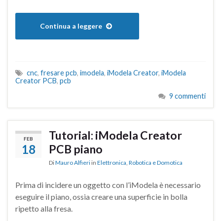
Continua a leggere
cnc
,
fresare pcb
,
imodela
,
iModela Creator
,
iModela
Creator PCB
,
pcb
9 commenti
Tutorial: iModela Creator
FEB
18
PCB piano
Di
Mauro Alfieri
in
Elettronica
,
Robotica e Domotica
Prima di incidere un oggetto con l’iModela è necessario
eseguire il piano, ossia creare una superficie in bolla
ripetto alla fresa.