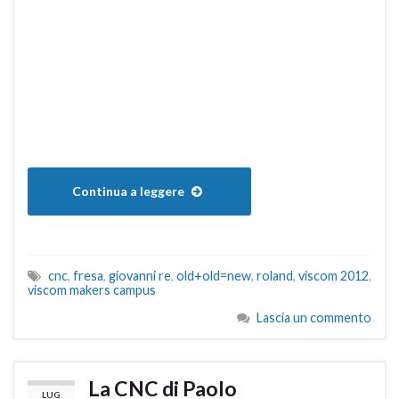
Continua a leggere
cnc
,
fresa
,
giovanni re
,
old+old=new
,
roland
,
viscom 2012
,
viscom makers campus
Lascia un commento
La CNC di Paolo
LUG