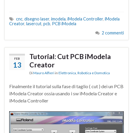
cnc
,
disegno laser
,
imodela
,
iModela Controller
,
iModela
Creator
,
lasercut
,
pcb
,
PCB iModela
2 commenti
Tutorial: Cut PCB iModela
FEB
13
Creator
Di
Mauro Alfieri
in
Elettronica
,
Robotica e Domotica
Finalmente il tutorial sulla fase di taglio ( cut ) dei un PCB
iModela Creator ossia usando i sw iModela Creator e
iModela Controller