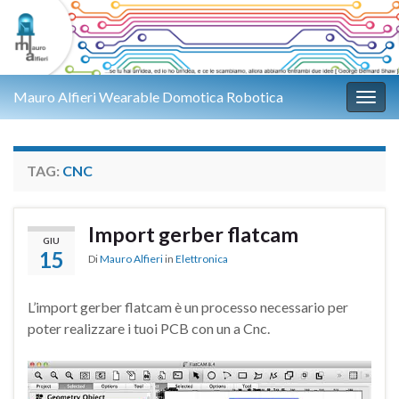
Mauro Alfieri Wearable Domotica Robotica
Attiv
TAG:
CNC
Import gerber flatcam
GIU
15
Di
Mauro Alfieri
in
Elettronica
L’import gerber flatcam è un processo necessario per
poter realizzare i tuoi PCB con un a Cnc.