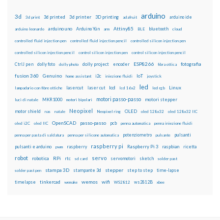
arduino
3d
3d printed
3d printer
3D printing
3d print
adafruit
arduino ide
Attiny85
arduino uno
Arduino Yún
bluetooth
arduino leonardo
arm
BLE
cloud
controlled fluid injection pen
controlled fluid injection pencil
controlled silicon injection pen
controlled silicon injection pencil
control silicon injection pen
control silicon injection pencil
ESP8266
dolly foto
dolly project
encoder
fotografia
CtrlJ pen
dolly photo
fibra ottica
fusion 360
Genuino
i2c
IoT
home assistant
iniezione fluidi
joystick
led
lcd
Linux
lasercut
laser cut
lampadario con fibre ottiche
lcd 16x2
led rgb
motori passo-passo
MKR1000
motori stepper
luci di natale
motori bipolari
Neopixel
motor shield
OLED
nas
natale
Neopixel ring
oled 128x32
oled 128x32 IIC
OpenSCAD
passo-passo
pcb
oled i2C
oled IIC
penna automatica
penna iniezione fluidi
potenziometro
pulsanti
penna per pasta di saldatura
penna per silicone automatica
pulsante
raspberry pi
pulsanti e arduino
raspberry
Raspberry Pi 3
raspbian
pwm
ricetta
robot
servo
RPi
robotica
rtc
servomotori
sketch
sd card
solder past
stampa 3D
stepper
stampante 3d
step to step
solder past pen
time-lapse
wemos
wifi
tinkercad
ws2812B
timelapse
wemake
WS2812
xbee