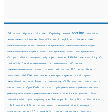
arduino
3d
3d printed
3d printer
3D printing
3d print
adafruit
arduino ide
Attiny85
arduino uno
Arduino Yún
bluetooth
arduino leonardo
arm
BLE
cloud
controlled fluid injection pen
controlled fluid injection pencil
controlled silicon injection pen
controlled silicon injection pencil
control silicon injection pen
control silicon injection pencil
ESP8266
dolly foto
dolly project
encoder
fotografia
CtrlJ pen
dolly photo
fibra ottica
fusion 360
Genuino
i2c
IoT
home assistant
iniezione fluidi
joystick
led
lcd
Linux
lasercut
laser cut
lampadario con fibre ottiche
lcd 16x2
led rgb
motori passo-passo
MKR1000
motori stepper
luci di natale
motori bipolari
Neopixel
motor shield
OLED
nas
natale
Neopixel ring
oled 128x32
oled 128x32 IIC
OpenSCAD
passo-passo
pcb
oled i2C
oled IIC
penna automatica
penna iniezione fluidi
potenziometro
pulsanti
penna per pasta di saldatura
penna per silicone automatica
pulsante
raspberry pi
pulsanti e arduino
raspberry
Raspberry Pi 3
raspbian
pwm
ricetta
robot
servo
RPi
robotica
rtc
servomotori
sketch
sd card
solder past
stampa 3D
stepper
stampante 3d
step to step
solder past pen
time-lapse