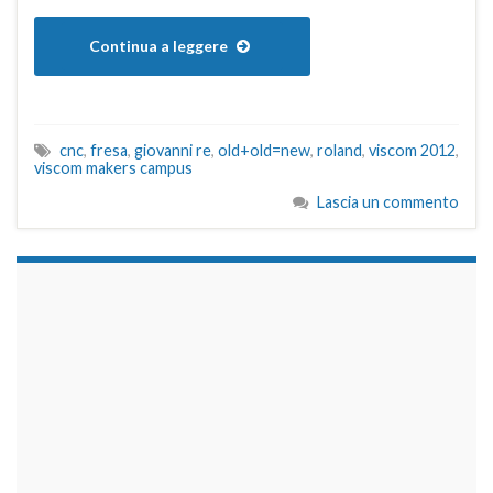
Continua a leggere
cnc
,
fresa
,
giovanni re
,
old+old=new
,
roland
,
viscom 2012
,
viscom makers campus
Lascia un commento
займы на карту срочно