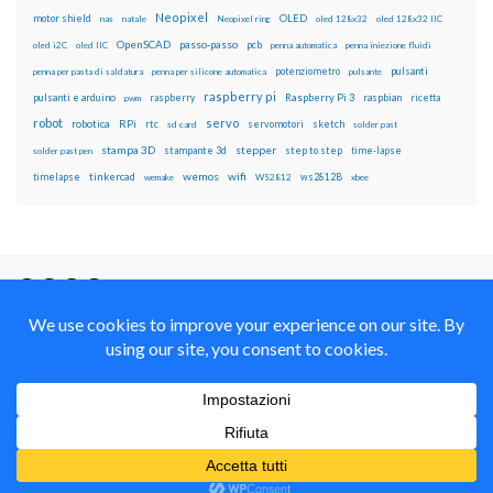
Neopixel
motor shield
OLED
nas
natale
Neopixel ring
oled 128x32
oled 128x32 IIC
OpenSCAD
passo-passo
pcb
oled i2C
oled IIC
penna automatica
penna iniezione fluidi
potenziometro
pulsanti
penna per pasta di saldatura
penna per silicone automatica
pulsante
raspberry pi
pulsanti e arduino
raspberry
Raspberry Pi 3
raspbian
pwm
ricetta
robot
servo
RPi
robotica
rtc
servomotori
sketch
sd card
solder past
stampa 3D
stepper
stampante 3d
step to step
solder past pen
time-lapse
wemos
wifi
tinkercad
ws2812B
timelapse
wemake
WS2812
xbee
Il blog mauroalfieri.it ed i suoi contenuti sono distribuiti
con Licenza
Creative Commons Attribution Non commercial Share
Alike 4.0 International
© 2012-2018 Mauro Alfieri Elettronica Domotica Robotica Arduino Corsi
Formazione Maker
Realizzato con il
da
Graphene Themes
.