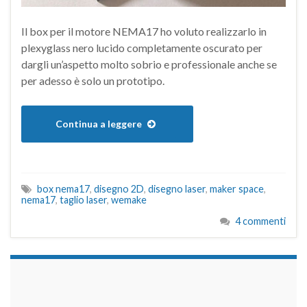
Il box per il motore NEMA17 ho voluto realizzarlo in
plexyglass nero lucido completamente oscurato per
dargli un’aspetto molto sobrio e professionale anche se
per adesso è solo un prototipo.
Continua a leggere
box nema17
,
disegno 2D
,
disegno laser
,
maker space
,
nema17
,
taglio laser
,
wemake
4 commenti
займы на карту срочно