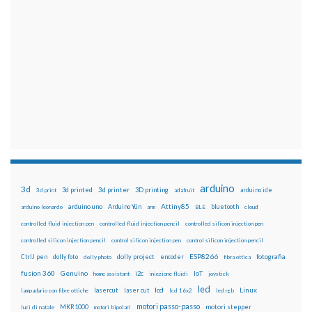
arduino
3d
3d printed
3d printer
3D printing
3d print
adafruit
arduino ide
Attiny85
arduino uno
Arduino Yún
bluetooth
arduino leonardo
arm
BLE
cloud
controlled fluid injection pen
controlled fluid injection pencil
controlled silicon injection pen
controlled silicon injection pencil
control silicon injection pen
control silicon injection pencil
ESP8266
dolly foto
dolly project
encoder
fotografia
CtrlJ pen
dolly photo
fibra ottica
fusion 360
Genuino
i2c
IoT
home assistant
iniezione fluidi
joystick
led
lcd
Linux
lasercut
laser cut
lampadario con fibre ottiche
lcd 16x2
led rgb
motori passo-passo
MKR1000
motori stepper
luci di natale
motori bipolari