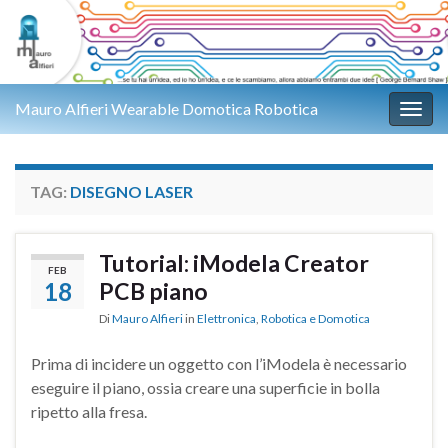
Mauro Alfieri Wearable Domotica Robotica
Attiv
TAG:
DISEGNO LASER
Tutorial: iModela Creator
FEB
18
PCB piano
Di
Mauro Alfieri
in
Elettronica
,
Robotica e Domotica
Prima di incidere un oggetto con l’iModela è necessario
eseguire il piano, ossia creare una superficie in bolla
ripetto alla fresa.