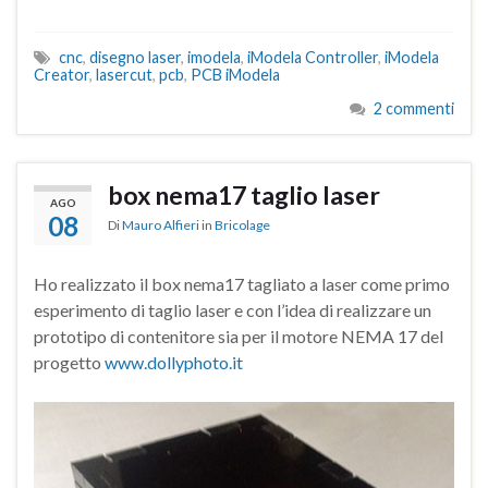
cnc
,
disegno laser
,
imodela
,
iModela Controller
,
iModela
Creator
,
lasercut
,
pcb
,
PCB iModela
2 commenti
box nema17 taglio laser
AGO
08
Di
Mauro Alfieri
in
Bricolage
Ho realizzato il box nema17 tagliato a laser come primo
esperimento di taglio laser e con l’idea di realizzare un
prototipo di contenitore sia per il motore NEMA 17 del
progetto
www.dollyphoto.it