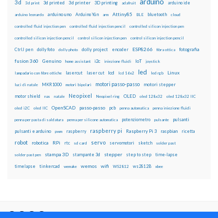
arduino
3d
3d printed
3d printer
3D printing
3d print
adafruit
arduino ide
Attiny85
arduino uno
Arduino Yún
bluetooth
arduino leonardo
arm
BLE
cloud
controlled fluid injection pen
controlled fluid injection pencil
controlled silicon injection pen
controlled silicon injection pencil
control silicon injection pen
control silicon injection pencil
ESP8266
dolly foto
dolly project
encoder
fotografia
CtrlJ pen
dolly photo
fibra ottica
fusion 360
Genuino
i2c
IoT
home assistant
iniezione fluidi
joystick
led
lcd
Linux
lasercut
laser cut
lampadario con fibre ottiche
lcd 16x2
led rgb
motori passo-passo
MKR1000
motori stepper
luci di natale
motori bipolari
Neopixel
motor shield
OLED
nas
natale
Neopixel ring
oled 128x32
oled 128x32 IIC
OpenSCAD
passo-passo
pcb
oled i2C
oled IIC
penna automatica
penna iniezione fluidi
potenziometro
pulsanti
penna per pasta di saldatura
penna per silicone automatica
pulsante
raspberry pi
pulsanti e arduino
raspberry
Raspberry Pi 3
raspbian
pwm
ricetta
robot
servo
RPi
robotica
rtc
servomotori
sketch
sd card
solder past
stampa 3D
stepper
stampante 3d
step to step
solder past pen
time-lapse
wemos
wifi
tinkercad
ws2812B
timelapse
wemake
WS2812
xbee
Il blog mauroalfieri.it ed i suoi contenuti sono distribuiti