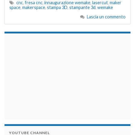
cnc
,
fresa cnc
,
innaugurazione wemake
,
lasercut
,
maker
space
,
makerspace
,
stampa 3D
,
stampante 3d
,
wemake
Lascia un commento
займы на карту срочно
YOUTUBE CHANNEL