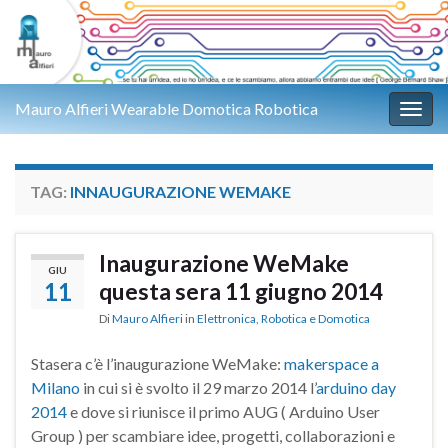
Mauro Alfieri Wearable Domotica Robotica
Attiv
TAG:
INNAUGURAZIONE WEMAKE
Inaugurazione WeMake
GIU
11
questa sera 11 giugno 2014
Di
Mauro Alfieri
in
Elettronica
,
Robotica e Domotica
Stasera c’è l’inaugurazione WeMake:
makerspace a
Milano
in cui si è svolto il 29 marzo 2014 l’
arduino day
2014
e dove si riunisce il primo AUG ( Arduino User
Group ) per scambiare idee, progetti, collaborazioni e