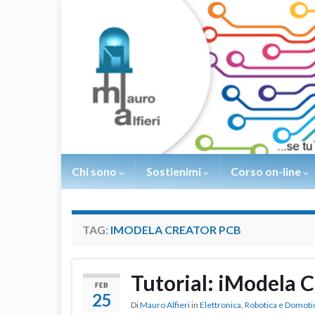
Chi sono
Sostienimi
Corso on-line
TAG:
IMODELA CREATOR PCB
Tutorial: iModela 
FEB
25
Di
Mauro Alfieri
in
Elettronica
,
Robotica e Domoti