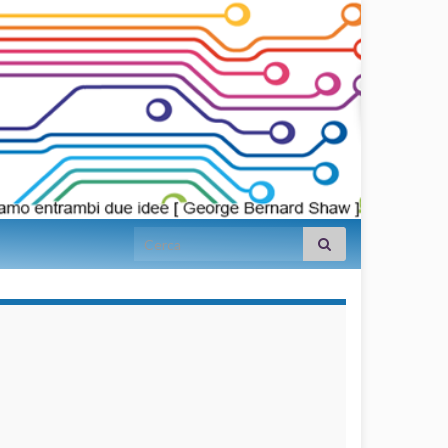
Search for:
займы на
карту срочно