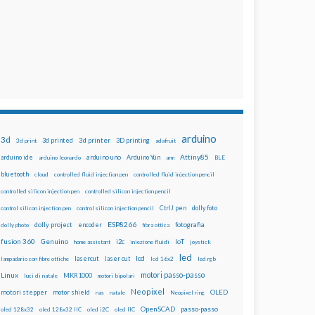
arduino
3d
3d printed
3d printer
3D printing
3d print
adafruit
Attiny85
arduino uno
Arduino Yún
arduino ide
arduino leonardo
arm
BLE
bluetooth
cloud
controlled fluid injection pen
controlled fluid injection pencil
controlled silicon injection pen
controlled silicon injection pencil
dolly foto
control silicon injection pen
control silicon injection pencil
CtrlJ pen
ESP8266
dolly project
encoder
fotografia
dolly photo
fibra ottica
fusion 360
Genuino
i2c
IoT
home assistant
iniezione fluidi
joystick
led
lcd
lasercut
laser cut
lampadario con fibre ottiche
lcd 16x2
led rgb
motori passo-passo
Linux
MKR1000
luci di natale
motori bipolari
Neopixel
motori stepper
motor shield
OLED
nas
natale
Neopixel ring
OpenSCAD
passo-passo
oled 128x32
oled 128x32 IIC
oled i2C
oled IIC