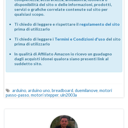
disponibilità del sito o delle informazioni, prodotti,
servizi o grafiche correlate contenute sul sito per
qualsiasi scopo.
Ti chiedo di leggere e rispettare il
regolamento del sito
prima di utilizzarlo
Ti chiedo di leggere i
Termini e Condizioni d'uso
del sito
prima di utilizzarlo
In qualità di Affiliato Amazon io ricevo un guadagno
dagli acquisti idonei qualora siano presenti link al
suddetto sito.
arduino
,
arduino uno
,
breadboard
,
duemilanove
,
motori
passo-passo
,
motori stepper
,
uln2003a