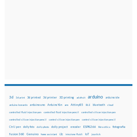
arduino
3d
3d printed
3d printer
3D printing
3d print
adafruit
arduino ide
Attiny85
arduino uno
Arduino Yún
bluetooth
arduino leonardo
arm
BLE
cloud
controlled fluid injection pen
controlled fluid injection pencil
controlled silicon injection pen
controlled silicon injection pencil
control silicon injection pen
control silicon injection pencil
ESP8266
dolly foto
dolly project
encoder
fotografia
CtrlJ pen
dolly photo
fibra ottica
fusion 360
Genuino
i2c
IoT
home assistant
iniezione fluidi
joystick