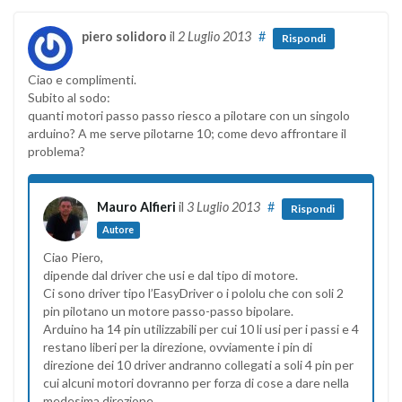
piero solidoro
il
2 Luglio 2013
#
Rispondi
Ciao e complimenti.
Subito al sodo:
quanti motori passo passo riesco a pilotare con un singolo
arduino? A me serve pilotarne 10; come devo affrontare il
problema?
Mauro Alfieri
il
3 Luglio 2013
#
Rispondi
Autore
Ciao Piero,
dipende dal driver che usi e dal tipo di motore.
Ci sono driver tipo l’EasyDriver o i pololu che con soli 2
pin pilotano un motore passo-passo bipolare.
Arduino ha 14 pin utilizzabili per cui 10 li usi per i passi e 4
restano liberi per la direzione, ovviamente i pin di
direzione dei 10 driver andranno collegati a soli 4 pin per
cui alcuni motori dovranno per forza di cose a dare nella
medesima direzione.