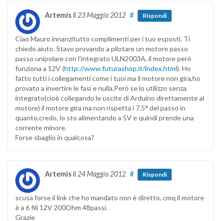
Artemis
il
23 Maggio 2012
#
Rispondi
Ciao Mauro innanzitutto complimenti per i tuo esposti. Ti
chiedo aiuto. Stavo provando a pilotare un motore passo
passo unipolare con l’integrato ULN2003A, il motore però
funziona a 12V (
http://www.futurashop.it/index.html
). Ho
fatto tutti i collegamenti come i tuoi ma il motore non gira,ho
provato a invertire le fasi e nulla.Però se lo utilizzo senza
integrato(cioè collegando le uscite di Arduino direttamente al
motore) il motore gira ma non rispetta i 7.5° del passo in
quanto,credo, lo sto alimentando a 5V e quindi prende una
corrente minore.
Forse sbaglio in qualcosa?
Artemis
il
24 Maggio 2012
#
Rispondi
scusa forse il link che ho mandato non è diretto, cmq il motore
è a 6 fili 12V 200Ohm 48passi.
Grazie