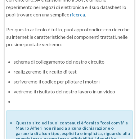
reperimento nei negozi di elettronica e il suo datasheet lo
puoi trovare con una semplice
ricerca
.
Per questo articolo è tutto, puoi approfondire con ricerche
su internet le caratteristiche dei componenti trattati, nelle
prosime puntate vedremo:
schema di collegamento del nostro circuito
realizzeremo il circuito di test
scriveremo il codice per pilotare i motori
vedremo il risultato del nostro lavoro in un video
Questo sito ed i suoi contenuti è fornito "così com'è" e
Mauro Alfieri non rilascia alcuna dichiarazione o
garanzia di alcun tipo, esplicita o implicita, riguardo alla
completezza, accuratezza, affidabilità, idoneità o