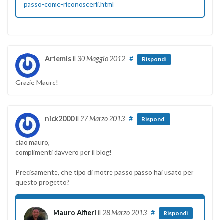
passo-come-riconoscerli.html
Artemis
il
30 Maggio 2012
#
Rispondi
Grazie Mauro!
nick2000
il
27 Marzo 2013
#
Rispondi
ciao mauro,
complimenti davvero per il blog!
Precisamente, che tipo di motre passo passo hai usato per
questo progetto?
Mauro Alfieri
il
28 Marzo 2013
#
Rispondi