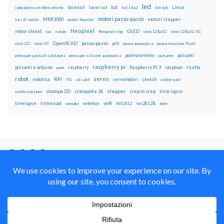
led
lcd
Linux
lasercut
laser cut
lampadario con fibre ottiche
lcd 16x2
led rgb
motori passo-passo
MKR1000
motori stepper
luci di natale
motori bipolari
Neopixel
motor shield
OLED
nas
natale
Neopixel ring
oled 128x32
oled 128x32 IIC
OpenSCAD
passo-passo
pcb
oled i2C
oled IIC
penna automatica
penna iniezione fluidi
potenziometro
pulsanti
penna per pasta di saldatura
penna per silicone automatica
pulsante
raspberry pi
pulsanti e arduino
raspberry
Raspberry Pi 3
raspbian
pwm
ricetta
robot
servo
RPi
robotica
rtc
servomotori
sketch
sd card
solder past
stampa 3D
stepper
stampante 3d
step to step
solder past pen
time-lapse
wemos
wifi
tinkercad
ws2812B
timelapse
wemake
WS2812
xbee
Il blog mauroalfieri.it ed i suoi contenuti sono distribuiti
con Licenza
Creative Commons Attribution Non commercial Share
Alike 4.0 International
© 2012-2018 Mauro Alfieri Elettronica Domotica Robotica Arduino Corsi